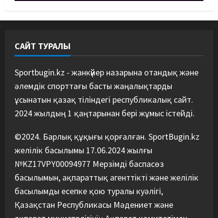
Қазақстандық MMA жауынгері
Қытайда нокаутпен жеңілді
09/08/2026
4
САЙТ ТУРАЛЫ
Басты жаңалық
Дзюдо
“Абені ұтуға болады, аңдысып
отырмыз”: Қырғызбаев
Sportbugin.kz - жанкүйер назарына отандық және
мәлімдеме жасады
әлемдік спорттағы басты жаңалықтарды
5
08/08/2026
ұсынатын қазақ тіліндегі республикалық сайт.
2024 жылдың 1 қаңтарынан бері жұмыс істейді.
©2024. Барлық құқығы қорғалған. SportBugin.kz
желілік басылымы 17.06.2024 жылғы
№KZ17VPY00094977 Мерзімді баспасөз
басылымын, ақпараттық агенттікті және желілік
басылымды есепке қою туралы куәлігі,
Қазақстан Республикасы Мәдениет және