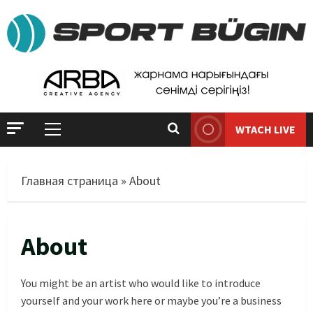
WTACH LIVE
Басты жаңалық
Футбол
Лионель Мессидің әкесі қайтыс
Главная страница
»
About
болды
09/08/2026
2
About
Басты жаңалық
Футбол
Дастан Сәтпаев «Челси» сапында
алғашқы трофейін жеңіп алды
You might be an artist who would like to introduce
09/08/2026
3
yourself and your work here or maybe you’re a business