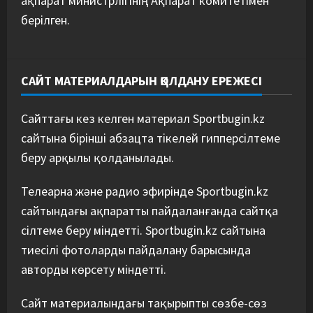
ақпарат министрлігінің Ақпарат комитетімен
берілген.
САЙТ МАТЕРИАЛДАРЫН ҚОЛДАНУ ЕРЕЖЕСІ
Сайттағы кез келген материал Sportbugin.kz
сайтына бірінші абзацта тікелей гипперсілтеме
беру арқылы қолданылады.
Телеарна және радио эфирінде Sportbugin.kz
сайтындағы ақпаратты пайдаланғанда сайтқа
сілтеме беру міндетті. Sportbugin.kz сайтына
тиесілі фотоларды пайдалану барысында
авторды көрсету міндетті.
Сайт материалындағы тақырыпты сөзбе-сөз