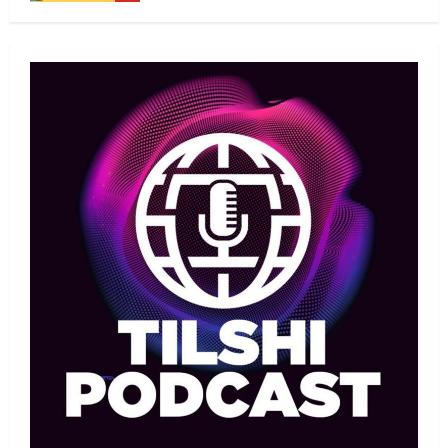
Басты жаңалық
Дзюдо
Елдос пен Такеока: Алматы
татамиінде әлем чемпиондары
09/08/2026
1
Басты жаңалық
Футбол
Лионель Мессидің әкесі қайтыс
болды
09/08/2026
2
Басты жаңалық
Футбол
Дастан Сәтпаев «Челси» сапында
алғашқы трофейін жеңіп алды
09/08/2026
3
MMA
Басты жаңалық