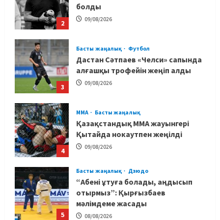
болды
09/08/2026
2
Басты жаңалық
Футбол
Дастан Сәтпаев «Челси» сапында
алғашқы трофейін жеңіп алды
09/08/2026
3
MMA
Басты жаңалық
Қазақстандық MMA жауынгері
Қытайда нокаутпен жеңілді
09/08/2026
4
Басты жаңалық
Дзюдо
“Абені ұтуға болады, аңдысып
отырмыз”: Қырғызбаев
мәлімдеме жасады
5
08/08/2026