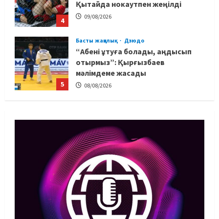
Қытайда нокаутпен жеңілді
09/08/2026
4
Басты жаңалық
Дзюдо
“Абені ұтуға болады, аңдысып
отырмыз”: Қырғызбаев
мәлімдеме жасады
5
08/08/2026
Басты жаңалық
Дзюдо
Елдос пен Такеока: Алматы
татамиінде әлем чемпиондары
09/08/2026
1
Басты жаңалық
Футбол
Лионель Мессидің әкесі қайтыс
болды
09/08/2026
2