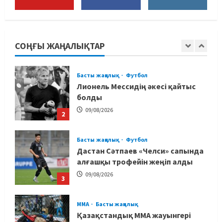
Басты жаңалық
Дзюдо
Елдос пен Такеока: Алматы
татамиінде әлем чемпиондары
СОҢҒЫ ЖАҢАЛЫҚТАР
09/08/2026
1
Басты жаңалық
Футбол
Лионель Мессидің әкесі қайтыс
болды
09/08/2026
2
Басты жаңалық
Футбол
Дастан Сәтпаев «Челси» сапында
алғашқы трофейін жеңіп алды
09/08/2026
3
MMA
Басты жаңалық
Қазақстандық MMA жауынгері