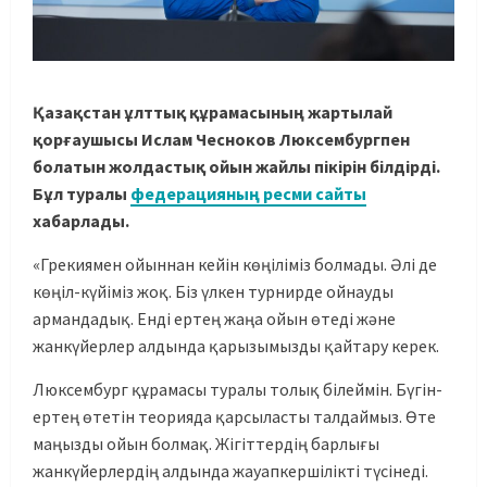
Қазақстан ұлттық құрамасының жартылай
қорғаушысы Ислам Чесноков Люксембургпен
болатын жолдастық ойын жайлы пікірін білдірді.
Бұл туралы
федерацияның ресми сайты
хабарлады.
«Грекиямен ойыннан кейін көңіліміз болмады. Әлі де
көңіл-күйіміз жоқ. Біз үлкен турнирде ойнауды
армандадық. Енді ертең жаңа ойын өтеді және
жанкүйерлер алдында қарызымызды қайтару керек.
Люксембург құрамасы туралы толық білеймін. Бүгін-
ертең өтетін теорияда қарсыласты талдаймыз. Өте
маңызды ойын болмақ. Жігіттердің барлығы
жанкүйерлердің алдында жауапкершілікті түсінеді.