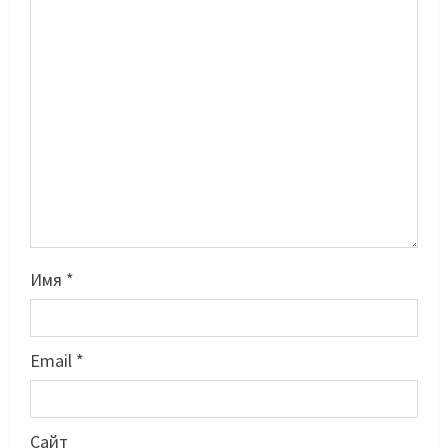
Имя
*
Email
*
Басты жаңалық
Футбол
Лионель Мессидің әкесі қайтыс
Сайт
болды