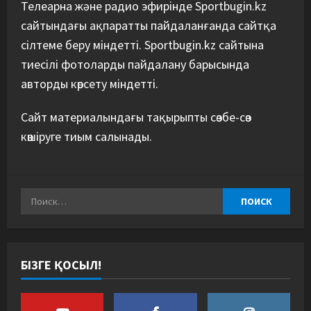
Телеарна және радио эфирінде Sportbugin.kz
сайтындағы ақпаратты пайдаланғанда сайтқа
сілтеме беру міндетті. Sportbugin.kz сайтына
тиесілі фотоларды пайдалану барысында
авторды көрсету міндетті.
Сайт материалындағы тақырыпты сөзбе-сөз
көшіруге тиым салынады.
БІЗГЕ ҚОСЫЛ!