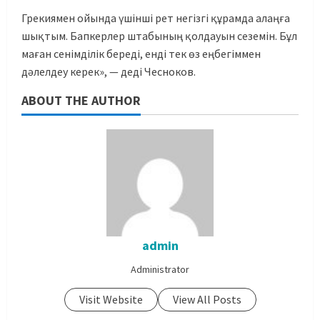
Грекиямен ойында үшінші рет негізгі құрамда алаңға
шықтым. Бапкерлер штабының қолдауын сеземін. Бұл
маған сенімділік береді, енді тек өз еңбегіммен
дәлелдеу керек», — деді Чесноков.
ABOUT THE AUTHOR
admin
Administrator
Visit Website
View All Posts