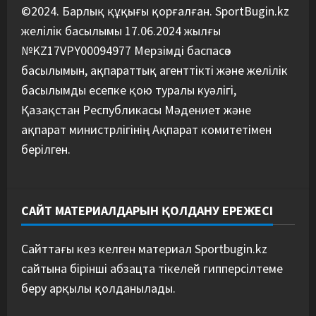
©2024. Барлық құқығы қорғалған. SportBugin.kz
желілік басылымы 17.06.2024 жылғы
№KZ17VPY00094977 Мерзімді баспасөз
басылымын, ақпараттық агенттікті және желілік
басылымды есепке қою туралы куәлігі,
Қазақстан Республикасы Мәдениет және
ақпарат министрлігінің Ақпарат комитетімен
берілген.
САЙТ МАТЕРИАЛДАРЫН ҚОЛДАНУ ЕРЕЖЕСІ
Сайттағы кез келген материал Sportbugin.kz
сайтына бірінші абзацта тікелей гипперсілтеме
беру арқылы қолданылады.