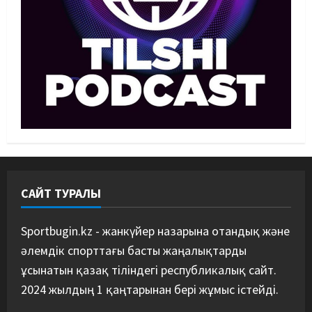
Басты жаңалық
Футбол
Дастан Сәтпаев «Челси» сапында
алғашқы трофейін жеңіп алды
09/08/2026
3
MMA
Басты жаңалық
Қазақстандық MMA жауынгері
Қытайда нокаутпен жеңілді
09/08/2026
4
САЙТ ТУРАЛЫ
Басты жаңалық
Дзюдо
“Абені ұтуға болады, аңдысып
отырмыз”: Қырғызбаев
Sportbugin.kz - жанкүйер назарына отандық және
мәлімдеме жасады
әлемдік спорттағы басты жаңалықтарды
5
08/08/2026
ұсынатын қазақ тіліндегі республикалық сайт.
2024 жылдың 1 қаңтарынан бері жұмыс істейді.