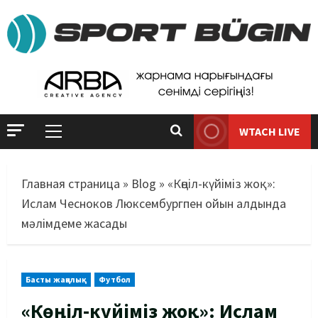
WTACH LIVE
Главная страница
»
Blog
»
«Көңіл-күйіміз жоқ»:
Ислам Чесноков Люксембургпен ойын алдында
мәлімдеме жасады
Басты жаңалық
Футбол
«Көңіл-күйіміз жоқ»: Ислам