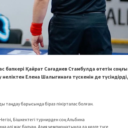
с бапкері Қайрат Сағадиев Стамбулда өтетін соңғы
 неліктен Елена Шалыгинаға түскенін де түсіндірді
ды таңдау барысында біраз пікірталас болған.
Негізі, Бішкектегі турнирден соң Альбина
а әлі жас балуан, Азия чемпионатында да көзге түсе