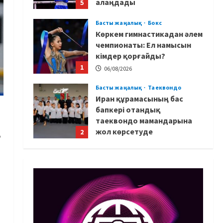
алаңдады
5
06/08/2026
Басты жаңалық
Бокс
Көркем гимнастикадан әлем
чемпионаты: Ел намысын
кімдер қорғайды?
1
06/08/2026
Басты жаңалық
Таеквондо
Иран құрамасының бас
бапкері отандық
таеквондо мамандарына
жол көрсетуде
2
,
06/08/2026
Басты жаңалық
Бокс
Үш жыл күткен жекпе-жек:
Мейірім Нұрсұлтановтың
қарсыласы анықталды
3
06/08/2026
Басқа
Басты жаңалық
Теннис