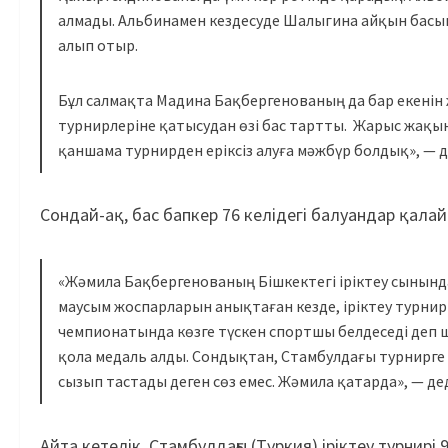
алмады. Альбинамен кездесуде Шалыгина айқын басы
алып отыр.
Бұл салмақта Мадина Бақбергенованың да бар екенін ж
турнирлеріне қатысудан өзі бас тартты. Жарыс жақын
қаншама турнирден еріксіз алуға мәжбүр болдық», — д
Сондай-ақ, бас бапкер 76 келідегі балуандар қалай 
«Жәмила Бақбергенованың Бішкектегі іріктеу сынын
маусым жоспарларын анықтаған кезде, іріктеу турни
чемпионатында көзге түскен спортшы белдеседі деп 
қола медаль алды. Сондықтан, Стамбулдағы турнирге 
сызып тастады деген сөз емес. Жәмила қатарда», — дед
Айта кетелік, Стамбулдағы (Түркия) іріктеу турнирі 