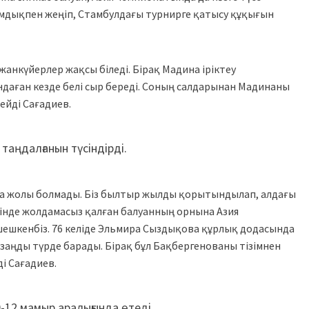
мдықпен жеңіп, Стамбулдағы турнирге қатысу құқығын
анкүйерлер жақсы біледі. Бірақ Мадина іріктеу
даған кезде белі сыр береді. Соның салдарынан Мадинаны
ейді Сағадиев.
таңдалғанын түсіндірді.
да жолы болмады. Біз былтыр жылды қорытындылап, алдағы
рінде жолдамасыз қалған балуанның орнына Азия
шешкенбіз. 76 келіде Эльмира Сыздықова құрлық додасында
заңды түрде барады. Бірақ бұл Бақбергенованы тізімнен
і Сағадиев.
9-12 мамыр аралығында өтеді.