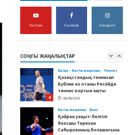
бапкері отандық
таеквондо мамандарына
жол көрсетуде
2
YouTube
Facebook
Instagram
06/08/2026
Басты жаңалық
Бокс
Үш жыл күткен жекпе-жек:
Мейірім Нұрсұлтановтың
қарсыласы анықталды
СОҢҒЫ ЖАҢАЛЫҚТАР
3
06/08/2026
Басқа
Басты жаңалық
Теннис
Қазақстандық теннисші
Бублик өз отаны Ресейде
теннис кортын ашты
4
06/08/2026
Басты жаңалық
Бокс
Қайран уақыт: белгілі
боксшы Төрехан
Сабырханның болашағына