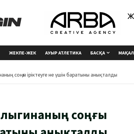
ЖЕКПЕ-ЖЕК
АУЫР АТЛЕТИКА
БАСҚА
МАҚАЛ
аның соңғы іріктеуге не үшін баратыны анықталды
алыгинаның соңғы
аратыны анықталды