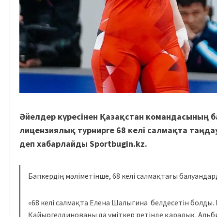
Әйелдер күресінен Қазақстан командасының ба
лицензиялық турнирге 68 келі салмақта таңдау
деп хабарлайды Sportbugin.kz.
Бапкердің мәліметінше, 68 келі салмақтағы балуандар
«68 келі салмақта Елена Шалыгина белдесетін болды. 
Қайыргелдинованы да үміткер ретінде қарадық. Альбин