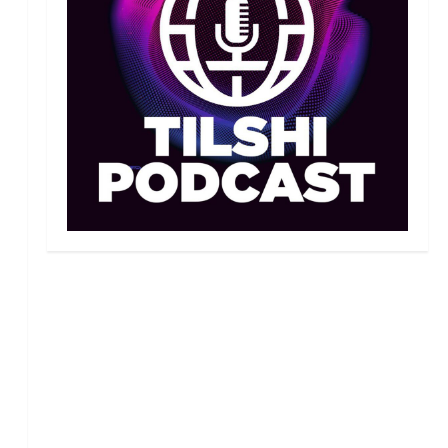
Қазақстандық теннисші
Бублик өз отаны Ресейде
теннис кортын ашты
4
06/08/2026
Басты жаңалық
Бокс
Қайран уақыт: белгілі
боксшы Төрехан
Сабырханның болашағына
алаңдады
5
06/08/2026