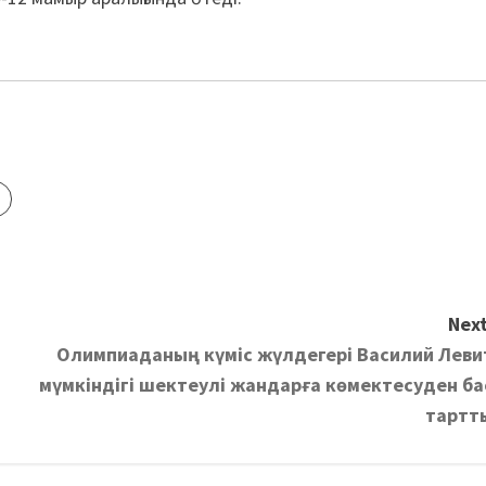
Next
Олимпиаданың күміс жүлдегері Василий Леви
мүмкіндігі шектеулі жандарға көмектесуден ба
тартт