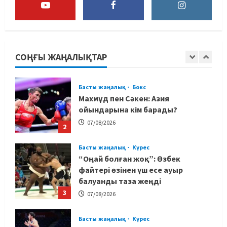
MMA
Басты жаңалық
Басқалардың жолын жапты: ММА
менеджері Арман Әшімов жайлы
жағымсыз оқиғаны айтты
СОҢҒЫ ЖАҢАЛЫҚТАР
1
07/08/2026
Басты жаңалық
Бокс
Махмұд пен Сәкен: Азия
ойындарына кім барады?
07/08/2026
2
Басты жаңалық
Күрес
“Оңай болған жоқ”: Өзбек
файтері өзінен үш есе ауыр
балуанды таза жеңді
3
07/08/2026
Басты жаңалық
Күрес