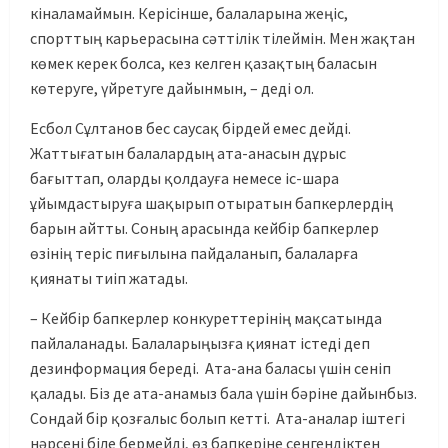
кіналамаймын. Керісінше, балаларына жеңіс,
спорттың карьерасына сәттілік тілеймін. Мен жақтан
көмек керек болса, кез келген қазақтың баласын
көтеруге, үйретуге дайынмын, – деді ол.
Есбол Сұлтанов бес саусақ бірдей емес дейді.
Жаттығатын балалардың ата-анасын дұрыс
бағыттап, оларды қолдауға немесе іс-шара
ұйымдастыруға шақырып отыратын бапкерлердің
барын айтты. Соның арасында кейбір бапкерлер
өзінің теріс пиғылына пайдаланып, балаларға
қиянаты тиіп жатады.
– Кейбір бапкерлер конкуреттерінің мақсатында
пайлаланады. Балаларыңызға қиянат істеді деп
дезинформация береді. Ата-ана баласы үшін сеніп
қалады. Біз де ата-анамыз бала үшін бәріне дайынбыз.
Сондай бір қозғалыс болып кетті. Ата-аналар іштегі
нәрсені біле бермейді, өз бапкеріне сенгендіктен