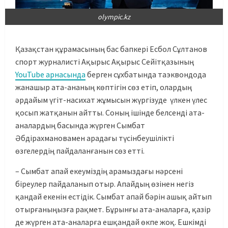
olympic.kz
Қазақстан құрамасының бас бапкері Есбол Сұлтанов
спорт журналисті Ақырыс Ақырыс Сейітқазының
YouTube арнасында
берген сұхбатында таэквондода
жанашыр ата-ананың көптігін сөз етіп, олардың
әрдайым үгіт-насихат жұмысын жүргізуде үлкен үлес
қосып жатқанын айтты. Соның ішінде белсенді ата-
аналардың басында жүрген Сымбат
Әбдірахмановамен арадағы түсінбеушілікті
өзгелердің пайдаланғанын сөз етті.
– Сымбат апай екеуміздің арамыздағы нәрсені
біреулер пайдаланып отыр. Апайдың өзінен негіз
қандай екенін естідік. Сымбат апай бәрін ашық айтып
отырғаныңызға рақмет. Бұрынғы ата-аналарға, қазір
де жүрген ата-аналарға ешқандай өкпе жоқ. Ешкімді