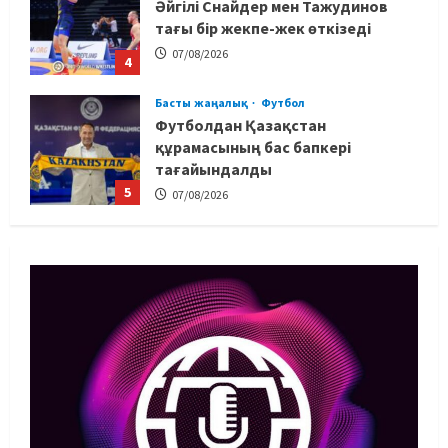
Әйгілі Снайдер мен Тажудинов
тағы бір жекпе-жек өткізеді
07/08/2026
4
Басты жаңалық
Футбол
Футболдан Қазақстан
құрамасының бас бапкері
тағайындалды
5
07/08/2026
MMA
Басты жаңалық
Басқалардың жолын жапты: ММА
менеджері Арман Әшімов жайлы
жағымсыз оқиғаны айтты
1
07/08/2026
Басты жаңалық
Бокс
Махмұд пен Сәкен: Азия
ойындарына кім барады?
07/08/2026