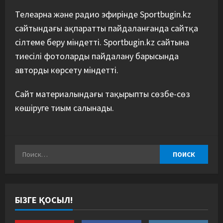
Телеарна және радио эфирінде Sportbugin.kz
сайтындағы ақпаратты пайдаланғанда сайтқа
сілтеме беру міндетті. Sportbugin.kz сайтына
тиесілі фотоларды пайдалану барысында
авторды көрсету міндетті.
Сайт материалындағы тақырыпты сөзбе-сөз
көшіруге тиым салынады.
БІЗГЕ ҚОСЫЛ!