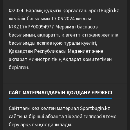
©2024. Барлық құқығы қорғалған. SportBugin.kz
желілік басылымы 17.06.2024 жылғы
№KZ17VPY00094977 Мерзімді баспасөз
басылымын, ақпараттық агенттікті және желілік
басылымды есепке қою туралы куәлігі,
Қазақстан Республикасы Мәдениет және
ақпарат министрлігінің Ақпарат комитетімен
берілген.
САЙТ МАТЕРИАЛДАРЫН ҚОЛДАНУ ЕРЕЖЕСІ
Сайттағы кез келген материал Sportbugin.kz
сайтына бірінші абзацта тікелей гипперсілтеме
беру арқылы қолданылады.