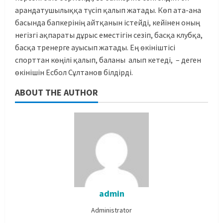
арандатушылыққа түсіп қалып жатады. Көп ата-ана
басында бапкерінің айтқанын істейді, кейінен оның
негізгі ақпараты дұрыс еместігін сезіп, басқа клубқа,
басқа тренерге ауысып жатады. Ең өкініштісі
спорттан көңілі қалып, баланы алып кетеді, – деген
өкінішін Есбол Сұлтанов білдірді.
ABOUT THE AUTHOR
admin
Administrator