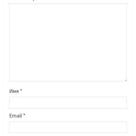
Имя
*
Email
*
Басты жаңалық
Бокс
Махмұд пен Сәкен: Азия