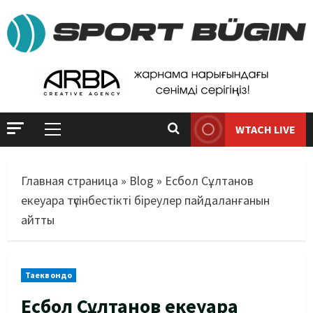
WTACH LIVE
Главная страница
»
Blog
»
Есбол Сұлтанов
екеуара түсінбестікті біреулер пайдаланғанын
айтты
Таеквондо
Есбол Сұлтанов екеуара