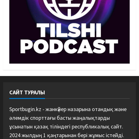
2
Басты жаңалық
Күрес
“Оңай болған жоқ”: Өзбек
файтері өзінен үш есе ауыр
балуанды таза жеңді
3
07/08/2026
Басты жаңалық
Күрес
Әйгілі Снайдер мен Тажудинов
тағы бір жекпе-жек өткізеді
07/08/2026
4
САЙТ ТУРАЛЫ
Басты жаңалық
Футбол
Футболдан Қазақстан
құрамасының бас бапкері
Sportbugin.kz - жанкүйер назарына отандық және
тағайындалды
әлемдік спорттағы басты жаңалықтарды
5
07/08/2026
ұсынатын қазақ тіліндегі республикалық сайт.
2024 жылдың 1 қаңтарынан бері жұмыс істейді.