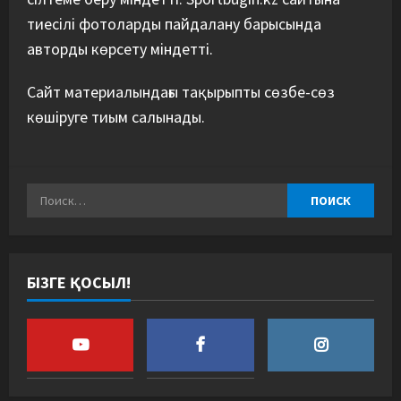
тиесілі фотоларды пайдалану барысында
авторды көрсету міндетті.
Сайт материалындағы тақырыпты сөзбе-сөз
көшіруге тиым салынады.
БІЗГЕ ҚОСЫЛ!