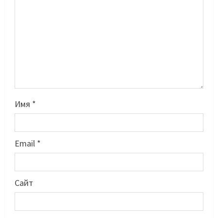
Имя
*
Email
*
Басты жаңалық
Бокс
Махмұд пен Сәкен: Азия
Сайт
ойындарына кім барады?
07/08/2026
2