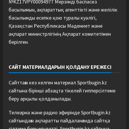
№KZ17VPY00094977 Мерзімді баспасөз
басылымын, ақпараттық агенттікті және желілік
басылымды есепке қою туралы куәлігі,
Қазақстан Республикасы Мәдениет және
ақпарат министрлігінің Ақпарат комитетімен
берілген.
САЙТ МАТЕРИАЛДАРЫН ҚОЛДАНУ ЕРЕЖЕСІ
Сайттағы кез келген материал Sportbugin.kz
сайтына бірінші абзацта тікелей гипперсілтеме
беру арқылы қолданылады.
Телеарна және радио эфирінде Sportbugin.kz
сайтындағы ақпаратты пайдаланғанда сайтқа
сілтеме беру міндетті. Sportbugin.kz сайтына