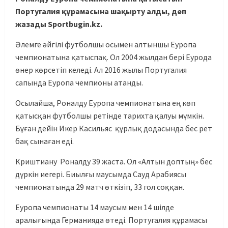
Португалия құрамасына шақырту алды, деп
жазады Sportbugin.kz.
Әлемге әйгілі футболшы осымен алтыншы Еуропа
чемпионатына қатыспақ. Ол 2004 жылдан бері Еурода
өнер көрсетіп келеді. Ал 2016 жылы Португалия
сапында Еуропа чемпионы атанды.
Осылайша, Роналду Еуропа чемпионатына ең көп
қатысқан футболшы ретінде тарихта қалуы мүмкін.
Бұған дейін Икер Касильяс құрлық додасында бес рет
бақ сынаған еді.
Криштиану Роналду 39 жаста. Ол «Алтын доптың» бес
дүркін иегері. Биылғы маусымда Сауд Арабиясы
чемпионатында 29 матч өткізіп, 33 гол соққан.
Еуропа чемпионаты 14 маусым мен 14 шілде
аралығында Германияда өтеді. Португалия құрамасы