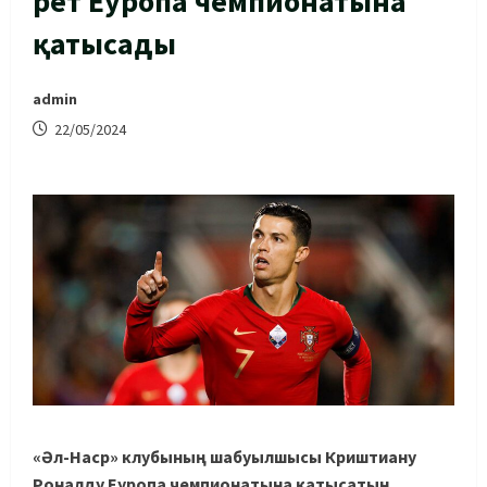
рет Еуропа чемпионатына
қатысады
admin
22/05/2024
«Әл-Наср» клубының шабуылшысы Криштиану
Роналду Еуропа чемпионатына қатысатын