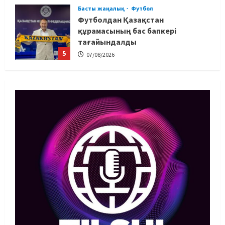
Басты жаңалық
Футбол
Футболдан Қазақстан
құрамасының бас бапкері
тағайындалды
5
07/08/2026
MMA
Басты жаңалық
Басқалардың жолын жапты: ММА
менеджері Арман Әшімов жайлы
жағымсыз оқиғаны айтты
1
07/08/2026
Басты жаңалық
Бокс
Махмұд пен Сәкен: Азия
ойындарына кім барады?
07/08/2026
2
Басты жаңалық
Күрес
“Оңай болған жоқ”: Өзбек