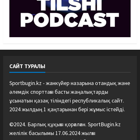
файтері өзінен үш есе ауыр
балуанды таза жеңді
3
07/08/2026
Басты жаңалық
Күрес
Әйгілі Снайдер мен Тажудинов
тағы бір жекпе-жек өткізеді
07/08/2026
4
САЙТ ТУРАЛЫ
Басты жаңалық
Футбол
Футболдан Қазақстан
құрамасының бас бапкері
Sportbugin.kz - жанкүйер назарына отандық және
тағайындалды
әлемдік спорттағы басты жаңалықтарды
5
07/08/2026
ұсынатын қазақ тіліндегі республикалық сайт.
2024 жылдың 1 қаңтарынан бері жұмыс істейді.
©2024. Барлық құқығы қорғалған. SportBugin.kz
желілік басылымы 17.06.2024 жылғы