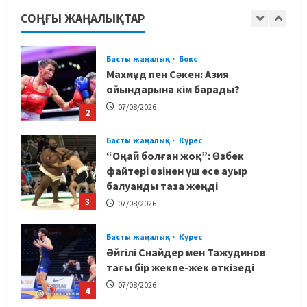
жағымсыз оқиғаны айтты
СОҢҒЫ ЖАҢАЛЫҚТАР
1
07/08/2026
Басты жаңалық
Бокс
Махмұд пен Сәкен: Азия
ойындарына кім барады?
07/08/2026
2
Басты жаңалық
Күрес
“Оңай болған жоқ”: Өзбек
файтері өзінен үш есе ауыр
балуанды таза жеңді
3
07/08/2026
Басты жаңалық
Күрес
Әйгілі Снайдер мен Тажудинов
тағы бір жекпе-жек өткізеді
07/08/2026
4