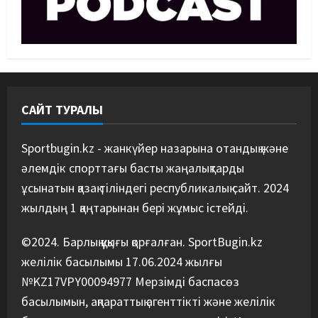
Басты жаңалық
Күрес
Әйгілі Снайдер мен Тажудинов
тағы бір жекпе-жек өткізеді
07/08/2026
4
САЙТ ТУРАЛЫ
Басты жаңалық
Футбол
Футболдан Қазақстан
құрамасының бас бапкері
Sportbugin.kz - жанкүйер назарына отандық және
тағайындалды
әлемдік спорттағы басты жаңалықтарды
5
07/08/2026
ұсынатын қазақ тіліндегі республикалық сайт. 2024
жылдың 1 қаңтарынан бері жұмыс істейді.
©2024. Барлық құқығы қорғалған. SportBugin.kz
желілік басылымы 17.06.2024 жылғы
№KZ17VPY00094977 Мерзімді баспасөз
басылымын, ақпараттық агенттікті және желілік