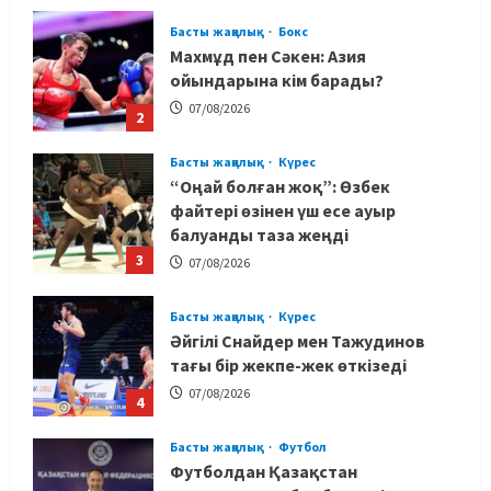
Басты жаңалық
Бокс
Махмұд пен Сәкен: Азия
ойындарына кім барады?
07/08/2026
2
Басты жаңалық
Күрес
“Оңай болған жоқ”: Өзбек
файтері өзінен үш есе ауыр
балуанды таза жеңді
3
07/08/2026
Басты жаңалық
Күрес
Әйгілі Снайдер мен Тажудинов
тағы бір жекпе-жек өткізеді
07/08/2026
4
Басты жаңалық
Футбол
Футболдан Қазақстан