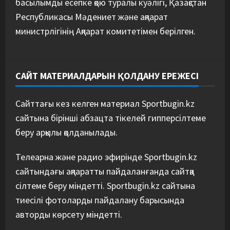
басылымды есепке қою туралы куәлігі, Қазақстан
Республикасы Мәдениет және ақпарат
министрлігінің Ақпарат комитетімен берілген.
САЙТ МАТЕРИАЛДАРЫН ҚОЛДАНУ ЕРЕЖЕСІ
Сайттағы кез келген материал Sportbugin.kz
сайтына бірінші абзацта тікелей гипперсілтеме
беру арқылы қолданылады.
Телеарна және радио эфирінде Sportbugin.kz
сайтындағы ақпаратты пайдаланғанда сайтқа
сілтеме беру міндетті. Sportbugin.kz сайтына
тиесілі фотоларды пайдалану барысында
авторды көрсету міндетті.