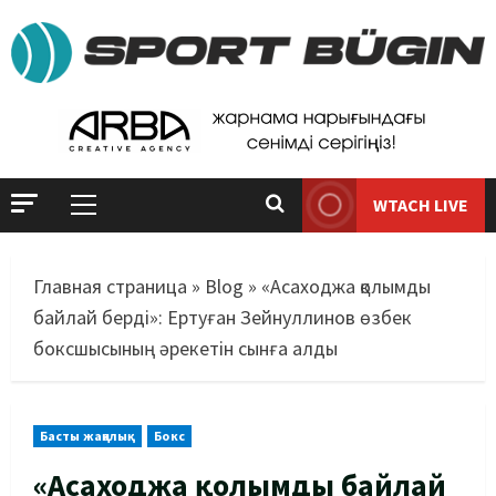
WTACH LIVE
Главная страница
»
Blog
»
«Асаходжа қолымды
байлай берді»: Ертуған Зейнуллинов өзбек
боксшысының әрекетін сынға алды
Басты жаңалық
Бокс
«Асаходжа қолымды байлай