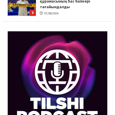
құрамасының бас бапкері
тағайындалды
5
07/08/2026
MMA
Басты жаңалық
Басқалардың жолын жапты: ММА
менеджері Арман Әшімов жайлы
жағымсыз оқиғаны айтты
1
07/08/2026
Басты жаңалық
Бокс
Махмұд пен Сәкен: Азия
ойындарына кім барады?
07/08/2026
2
Басты жаңалық
Күрес
“Оңай болған жоқ”: Өзбек
файтері өзінен үш есе ауыр
балуанды таза жеңді
3
07/08/2026