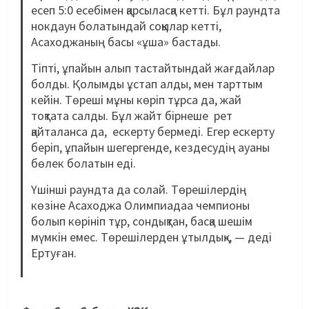
есеп 5:0 есебімен қарсыласқа кетті. Бұл раундта
нокдаун болатындай соққылар кетті,
Асаходжаның басы «ұша» бастады.
Тіпті, ұпайын алып тастайтындай жағдайлар
болды. Қолымды ұстап алды, мен тарттым
кейін. Төреші мұны көріп тұрса да, жай
тоқтата салды. Бұл жайт бірнеше рет
қайталанса да, ескерту бермеді. Егер ескерту
беріп, ұпайын шегергенде, кездесудің ауаны
бөлек болатын еді.
Үшінші раундта да солай. Төрешілердің
көзіне Асаходжа Олимпиадаа чемпионы
болып көрініп тұр, сондықтан, басқа шешім
мүмкін емес. Төрешілерден ұтылдық», — деді
Ертуған.