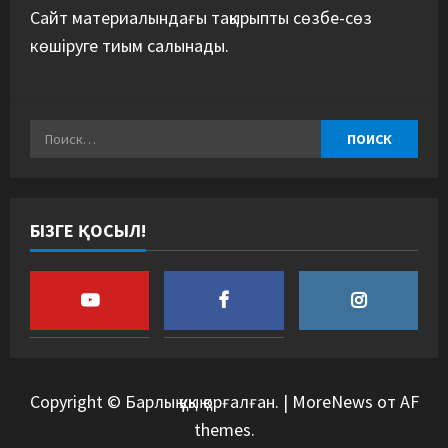
Сайт материалындағы тақырыпты сөзбе-сөз
көшіруге тиым салынады.
БІЗГЕ ҚОСЫЛ!
Copyright © Барлық құқық қорғалған.
|
MoreNews
от AF
themes.