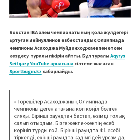
Бокстан IBA әлем чемпионатының қола жүлдегері
Ертуған Зейнуллинов өзбекстандық Олимпиада
чемпионы Асаходжа Муйдинходжаевпен өткен
кездесу туралы пікірін айтты. Бұл туралы
Aqyrys
Seitqazy YouTube арнасына
сілтеме жасаған
Sportbugin.kz
хабарлайды.
«Төрешілер Асаходжаның Олимпиада
чемпионы деген атағына көп көңіл бөлген
сияқты. Бірінші раундтан бастап, өзімді толық
салып отырдым. Бізге жекпе-жектің есебі
көрініп тұрды ғой. Бірінші раундта 4:1 есебі
тіркелді, екінші раундта кәдімгідей ұрсам да,