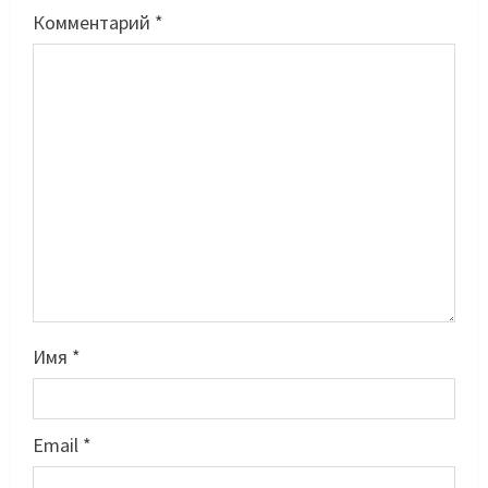
Комментарий
*
Имя
*
Email
*
Басты жаңалық
Таеквондо