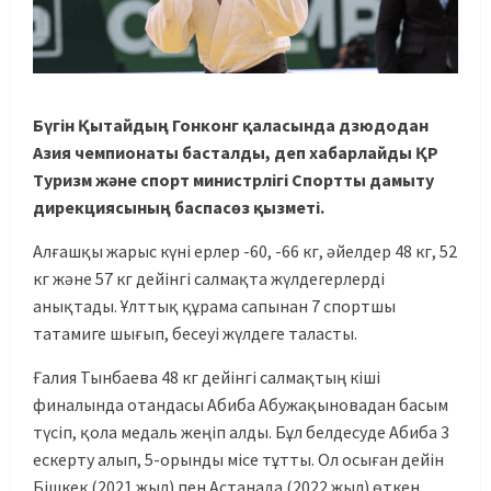
Бүгін Қытайдың Гонконг қаласында дзюдодан
Азия чемпионаты басталды, деп хабарлайды ҚР
Туризм және спорт министрлігі Спортты дамыту
дирекциясының баспасөз қызметі.
Алғашқы жарыс күні ерлер -60, -66 кг, әйелдер 48 кг, 52
кг және 57 кг дейінгі салмақта жүлдегерлерді
анықтады. Ұлттық құрама сапынан 7 спортшы
татамиге шығып, бесеуі жүлдеге таласты.
Ғалия Тынбаева 48 кг дейінгі салмақтың кіші
финалында отандасы Абиба Абужақыновадан басым
түсіп, қола медаль жеңіп алды. Бұл белдесуде Абиба 3
ескерту алып, 5-орынды місе тұтты. Ол осыған дейін
Бішкек (2021 жыл) пен Астанада (2022 жыл) өткен