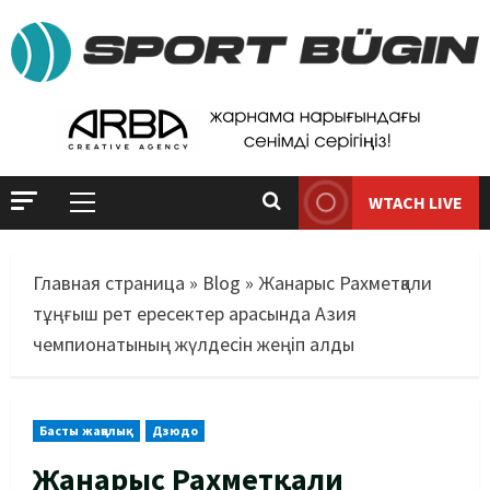
WTACH LIVE
Главная страница
»
Blog
»
Жанарыс Рахметқали
тұңғыш рет ересектер арасында Азия
чемпионатының жүлдесін жеңіп алды
Басты жаңалық
Дзюдо
Жанарыс Рахметқали