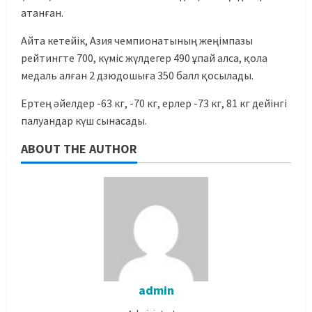
атанған.
Айта кетейік, Азия чемпионатының жеңімпазы
рейтингте 700, күміс жүлдегер 490 ұпай алса, қола
медаль алған 2 дзюдошыға 350 балл қосылады.
Ертең әйелдер -63 кг, -70 кг, ерлер -73 кг, 81 кг дейінгі
палуандар күш сынасады.
ABOUT THE AUTHOR
admin