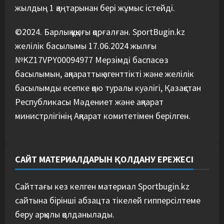
жылдың 1 қаңтарынан бері жұмыс істейді.
©2024. Барлық құқығы қорғалған. SportBugin.kz
желілік басылымы 17.06.2024 жылғы
№KZ17VPY00094977 Мерзімді баспасөз
басылымын, ақпараттық агенттікті және желілік
басылымды есепке қою туралы куәлігі, Қазақстан
Республикасы Мәдениет және ақпарат
министрлігінің Ақпарат комитетімен берілген.
САЙТ МАТЕРИАЛДАРЫН ҚОЛДАНУ ЕРЕЖЕСІ
Сайттағы кез келген материал Sportbugin.kz
сайтына бірінші абзацта тікелей гипперсілтеме
беру арқылы қолданылады.