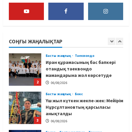
5
06/08/2026
Басты жаңалық
Бокс
Көркем гимнастикадан әлем
чемпионаты: Ел намысын кімдер
қорғайды?
СОҢҒЫ ЖАҢАЛЫҚТАР
1
06/08/2026
Басты жаңалық
Таеквондо
Иран құрамасының бас бапкері
отандық таеквондо
мамандарына жол көрсетуде
2
06/08/2026
Басты жаңалық
Бокс
Үш жыл күткен жекпе-жек: Мейірім
Нұрсұлтановтың қарсыласы
анықталды
3
06/08/2026