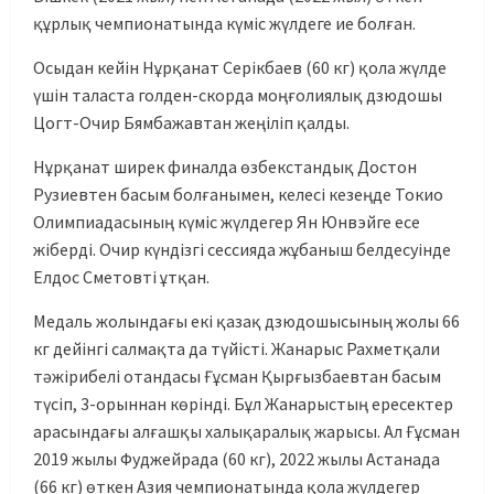
құрлық чемпионатында күміс жүлдеге ие болған.
Осыдан кейін Нұрқанат Серікбаев (60 кг) қола жүлде
үшін таласта голден-скорда моңғолиялық дзюдошы
Цогт-Очир Бямбажавтан жеңіліп қалды.
Нұрқанат ширек финалда өзбекстандық Достон
Рузиевтен басым болғанымен, келесі кезеңде Токио
Олимпиадасының күміс жүлдегер Ян Юнвэйге есе
жіберді. Очир күндізгі сессияда жұбаныш белдесуінде
Елдос Сметовті ұтқан.
Медаль жолындағы екі қазақ дзюдошысының жолы 66
кг дейінгі салмақта да түйісті. Жанарыс Рахметқали
тәжірибелі отандасы Ғұсман Қырғызбаевтан басым
түсіп, 3-орыннан көрінді. Бұл Жанарыстың ересектер
арасындағы алғашқы халықаралық жарысы. Ал Ғұсман
2019 жылы Фуджейрада (60 кг), 2022 жылы Астанада
(66 кг) өткен Азия чемпионатында қола жүлдегер