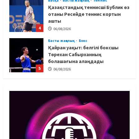
Басқа
Басты жаңалық
Теннис
Қазақстандық теннисші Бублик өз
отаны Ресейде теннис кортын
ашты
4
06/08/2026
Басты жаңалық
Бокс
Қайран уақыт: белгілі боксшы
Төрехан Сабырханның
болашағына алаңдады
5
06/08/2026
Басты жаңалық
Бокс
Көркем гимнастикадан әлем
чемпионаты: Ел намысын кімдер
қорғайды?
1
06/08/2026
Басты жаңалық
Таеквондо
Иран құрамасының бас бапкері
отандық таеквондо