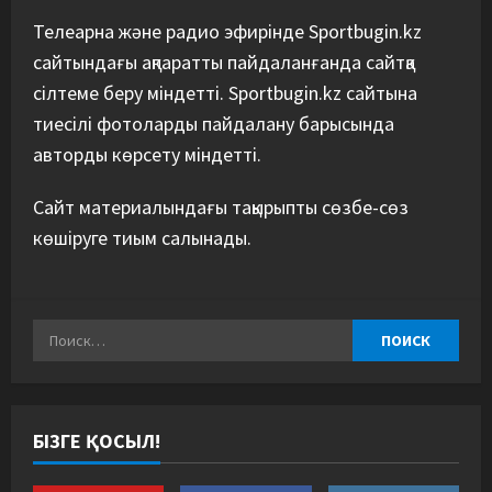
Телеарна және радио эфирінде Sportbugin.kz
сайтындағы ақпаратты пайдаланғанда сайтқа
сілтеме беру міндетті. Sportbugin.kz сайтына
тиесілі фотоларды пайдалану барысында
авторды көрсету міндетті.
Сайт материалындағы тақырыпты сөзбе-сөз
көшіруге тиым салынады.
БІЗГЕ ҚОСЫЛ!