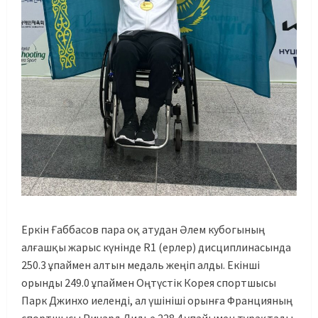
Еркін Ғаббасов пара оқ атудан Әлем кубогының
алғашқы жарыс күнінде R1 (ерлер) дисциплинасында
250.3 ұпаймен алтын медаль жеңіп алды. Екінші
орынды 249.0 ұпаймен Оңтүстік Корея спортшысы
Парк Джинхо иеленді, ал үшініші орынға Францияның