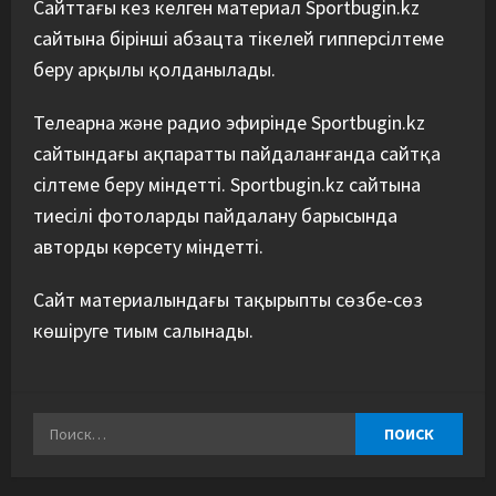
Сайттағы кез келген материал Sportbugin.kz
сайтына бірінші абзацта тікелей гипперсілтеме
беру арқылы қолданылады.
Телеарна және радио эфирінде Sportbugin.kz
сайтындағы ақпаратты пайдаланғанда сайтқа
сілтеме беру міндетті. Sportbugin.kz сайтына
тиесілі фотоларды пайдалану барысында
авторды көрсету міндетті.
Сайт материалындағы тақырыпты сөзбе-сөз
көшіруге тиым салынады.