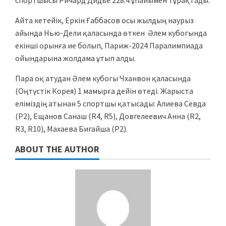
спортшысы Ричард Дидье 228.4 ұпайымен тұрақтады.
Айта кетейік, Еркін Ғаббасов осы жылдың наурыз
айында Нью-Дели қаласында өткен Әлем кубогында
екінші орынға ие болып, Париж-2024 Паралимпиада
ойындарына жолдама ұтып алды.
Пара оқ атудан Әлем кубогы Чханвон қаласында
(Оңтүстік Корея) 1 мамырға дейін өтеді. Жарыста
еліміздің атынан 5 спортшы қатысады: Алиева Севда
(P2), Ещанов Санаш (R4, R5), Довгелеевич Анна (R2,
R3, R10), Махаева Бигайша (Р2).
ABOUT THE AUTHOR