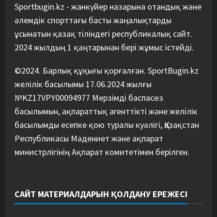
құрамасының бас бапкері
Sportbugin.kz - жанкүйер назарына отандық және
тағайындалды
әлемдік спорттағы басты жаңалықтарды
5
07/08/2026
ұсынатын қазақ тіліндегі республикалық сайт.
2024 жылдың 1 қаңтарынан бері жұмыс істейді.
©2024. Барлық құқығы қорғалған. SportBugin.kz
желілік басылымы 17.06.2024 жылғы
№KZ17VPY00094977 Мерзімді баспасөз
басылымын, ақпараттық агенттікті және желілік
басылымды есепке қою туралы куәлігі, Қазақстан
Республикасы Мәдениет және ақпарат
министрлігінің Ақпарат комитетімен берілген.
САЙТ МАТЕРИАЛДАРЫН ҚОЛДАНУ ЕРЕЖЕСІ