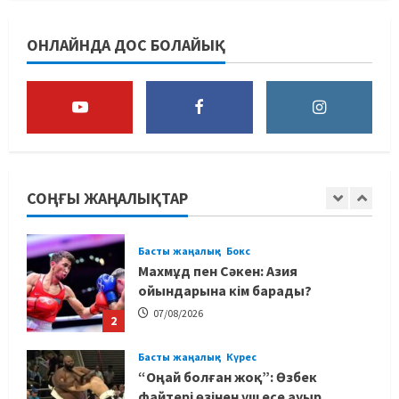
Басты жаңалық
Футбол
Футболдан Қазақстан
ОНЛАЙНДА ДОС БОЛАЙЫҚ
құрамасының бас бапкері
тағайындалды
5
07/08/2026
MMA
Басты жаңалық
Басқалардың жолын жапты: ММА
менеджері Арман Әшімов жайлы
жағымсыз оқиғаны айтты
СОҢҒЫ ЖАҢАЛЫҚТАР
1
07/08/2026
Басты жаңалық
Бокс
Махмұд пен Сәкен: Азия
ойындарына кім барады?
07/08/2026
2
Басты жаңалық
Күрес
“Оңай болған жоқ”: Өзбек
файтері өзінен үш есе ауыр