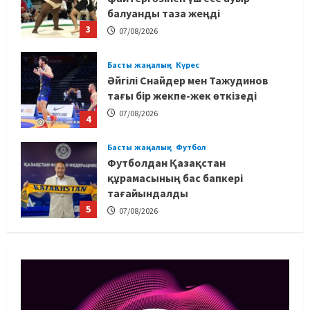
балуанды таза жеңді
3
07/08/2026
Басты жаңалық
Күрес
Әйгілі Снайдер мен Тажудинов
тағы бір жекпе-жек өткізеді
07/08/2026
4
Басты жаңалық
Футбол
Футболдан Қазақстан
құрамасының бас бапкері
тағайындалды
5
07/08/2026
MMA
Басты жаңалық
Басқалардың жолын жапты: ММА
менеджері Арман Әшімов жайлы
жағымсыз оқиғаны айтты
1
07/08/2026