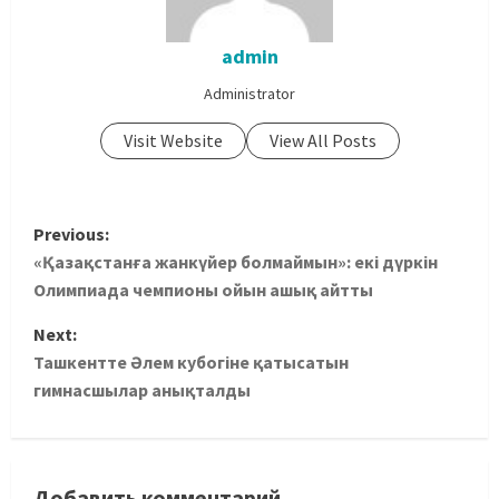
admin
Administrator
Visit Website
View All Posts
Previous:
«Қазақстанға жанкүйер болмаймын»: екі дүркін
Олимпиада чемпионы ойын ашық айтты
Next:
Ташкентте Әлем кубогіне қатысатын
гимнасшылар анықталды
Добавить комментарий