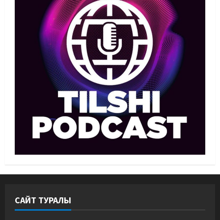
Басты жаңалық
Бокс
Махмұд пен Сәкен: Азия
ойындарына кім барады?
07/08/2026
2
Басты жаңалық
Күрес
“Оңай болған жоқ”: Өзбек
файтері өзінен үш есе ауыр
балуанды таза жеңді
3
07/08/2026
Басты жаңалық
Күрес
Әйгілі Снайдер мен Тажудинов
тағы бір жекпе-жек өткізеді
07/08/2026
4
САЙТ ТУРАЛЫ
Басты жаңалық
Футбол
Футболдан Қазақстан