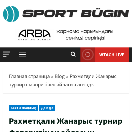
WTACH LIVE
Главная страница
»
Blog
»
Рахметқали Жанарыс
турнир фаворитінен айласын асырды
Басты жаңалық
Дзюдо
Рахметқали Жанарыс турнир