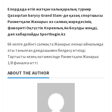
Елордада өтіп жатқан халықаралық турнир
Qazaqstan barysy Grand Slam-де қазақ спортшысы
Рахметқали Жанарыс өз салмақ жәредесінің
фавориті Оңтүстік Кореялық Ан Боулды жеңді,
деп хабарлайды Sportbugin.kz
66 келіге дейінгі салмақта Жанарыс екінші айналымда
аты танылған дзюдошымен белдесу өткізді.
Тартысты кезең нәтижесінде Рахметқали Жанарыс
1/8 финалға өтті.
ABOUT THE AUTHOR