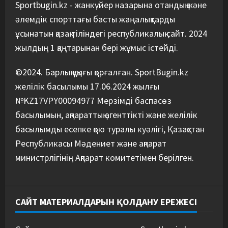
құрамасы алаяқтардың кесірінен
Sportbugin.kz - жанкүйер назарына отандық және
ұша алмай қалды
әлемдік спорттағы басты жаңалықтарды
5
04/08/2026
ұсынатын қазақ тіліндегі республикалық сайт. 2024
жылдың 1 қаңтарынан бері жұмыс істейді.
©2024. Барлық құқығы қорғалған. SportBugin.kz
желілік басылымы 17.06.2024 жылғы
№KZ17VPY00094977 Мерзімді баспасөз
басылымын, ақпараттық агенттікті және желілік
басылымды есепке қою туралы куәлігі, Қазақстан
Республикасы Мәдениет және ақпарат
министрлігінің Ақпарат комитетімен берілген.
САЙТ МАТЕРИАЛДАРЫН ҚОЛДАНУ ЕРЕЖЕСІ