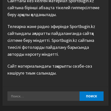
Сайттағы кез келген материал Sportbugin.kz
сайтына бірінші абзацта тікелей гипперсілтеме
беру арқылы қолданылады.
Телеарна және радио эфирінде Sportbugin.kz
сайтындағы ақпаратты пайдаланғанда сайтқа
сілтеме беру міндетті. Sportbugin.kz сайтына
тиесілі фотоларды пайдалану барысында
авторды көрсету міндетті.
Сайт материалындағы тақырыпты сөзбе-сөз
көшіруге тиым салынады.