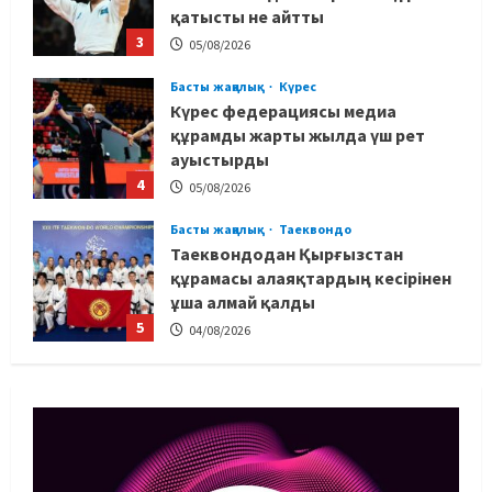
қатысты не айтты
3
05/08/2026
Басты жаңалық
Күрес
Күрес федерациясы медиа
құрамды жарты жылда үш рет
ауыстырды
4
05/08/2026
Басты жаңалық
Таеквондо
Таеквондодан Қырғызстан
құрамасы алаяқтардың кесірінен
ұша алмай қалды
5
04/08/2026
Басты жаңалық
Күрес
Юсуповтың оралуы: Күрес
федерациясы дағыстандық
маманды тағы да шақыртты
1
05/08/2026