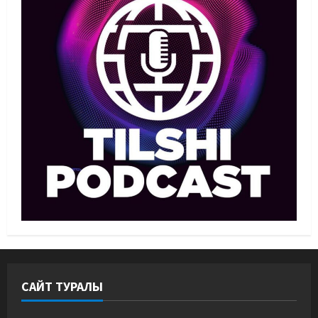
Басты жаңалық
Бокс
Санжар Тәшкенбайдың кәсіпқой
рингтегі алғашқы қарсыласы
анықталды
2
05/08/2026
Басты жаңалық
Дзюдо
Сметов командаға керек: Бас
хатшы Азиадаға баратын құрамға
қатысты не айтты
3
05/08/2026
Басты жаңалық
Күрес
Күрес федерациясы медиа
құрамды жарты жылда үш рет
ауыстырды
4
05/08/2026
САЙТ ТУРАЛЫ
Басты жаңалық
Таеквондо
Таеквондодан Қырғызстан