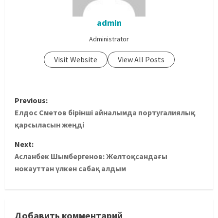
admin
Administrator
Visit Website
View All Posts
Previous:
Елдос Сметов бірінші айналымда португалиялық
қарсыласын жеңді
Next:
Асланбек Шымбергенов: Желтоқсандағы
нокауттан үлкен сабақ алдым
Добавить комментарий