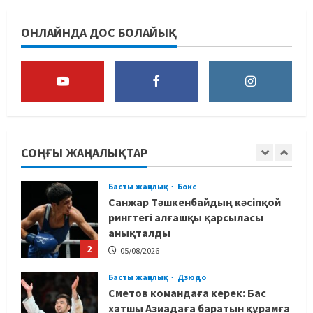
Басты жаңалық
Таеквондо
Таеквондодан Қырғызстан
ОНЛАЙНДА ДОС БОЛАЙЫҚ
құрамасы алаяқтардың кесірінен
ұша алмай қалды
5
04/08/2026
Басты жаңалық
Күрес
Юсуповтың оралуы: Күрес
федерациясы дағыстандық
маманды тағы да шақыртты
СОҢҒЫ ЖАҢАЛЫҚТАР
1
05/08/2026
Басты жаңалық
Бокс
Санжар Тәшкенбайдың кәсіпқой
рингтегі алғашқы қарсыласы
анықталды
2
05/08/2026
Басты жаңалық
Дзюдо
Сметов командаға керек: Бас
хатшы Азиадаға баратын құрамға