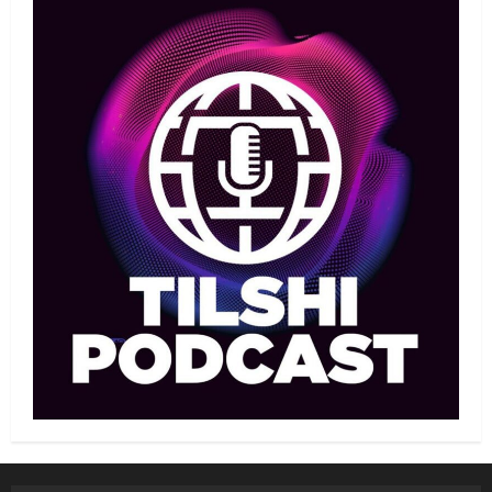
чемпионаты: Ел намысын кімдер
қорғайды?
1
06/08/2026
Басты жаңалық
Таеквондо
Иран құрамасының бас бапкері
отандық таеквондо
мамандарына жол көрсетуде
2
06/08/2026
Басты жаңалық
Бокс
Үш жыл күткен жекпе-жек: Мейірім
Нұрсұлтановтың қарсыласы
анықталды
3
06/08/2026
Басқа
Басты жаңалық
Теннис
Қазақстандық теннисші Бублик өз
отаны Ресейде теннис кортын
ашты
4
06/08/2026