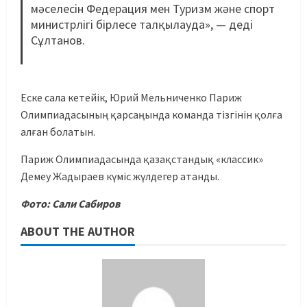
мәселесін Федерация мен Туризм және спорт
министрлігі бірлесе талқылауда», — деді
Сұлтанов.
Еске сала кетейік, Юрий Мельниченко Париж
Олимпиадасының қарсаңында команда тізгінін қолға
алған болатын.
Париж Олимпиадасында қазақстандық «классик»
Демеу Жадыраев күміс жүлдегер атанды.
Фото: Сали Сабиров
ABOUT THE AUTHOR