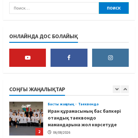
ашты
4
06/08/2026
Басты жаңалық
Бокс
Қайран уақыт: белгілі боксшы
ОНЛАЙНДА ДОС БОЛАЙЫҚ
Төрехан Сабырханның
болашағына алаңдады
5
06/08/2026
Басты жаңалық
Бокс
Көркем гимнастикадан әлем
чемпионаты: Ел намысын кімдер
қорғайды?
СОҢҒЫ ЖАҢАЛЫҚТАР
1
06/08/2026
Басты жаңалық
Таеквондо
Иран құрамасының бас бапкері
отандық таеквондо
мамандарына жол көрсетуде
2
06/08/2026