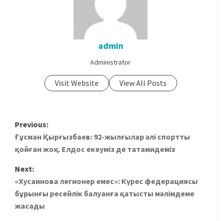
admin
Administrator
Visit Website
View All Posts
Previous:
Ғұсман Қырғызбаев: 92-жылғылар әлі спортты
қойған жоқ. Елдос екеуміз де татамидеміз
Next:
«Хусаинова легионер емес»: Күрес федерациясы
бұрынғы ресейлік балуанға қатысты мәлімдеме
жасады