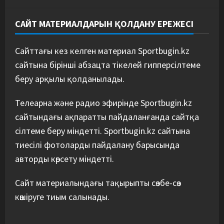
САЙТ МАТЕРИАЛДАРЫН ҚОЛДАНУ ЕРЕЖЕСІ
Сайттағы кез келген материал Sportbugin.kz
сайтына бірінші абзацта тікелей гипперсілтеме
беру арқылы қолданылады.
Телеарна және радио эфирінде Sportbugin.kz
сайтындағы ақпаратты пайдаланғанда сайтқа
сілтеме беру міндетті. Sportbugin.kz сайтына
тиесілі фотоларды пайдалану барысында
авторды көрсету міндетті.
Сайт материалындағы тақырыпты сөзбе-сөз
көшіруге тиым салынады.