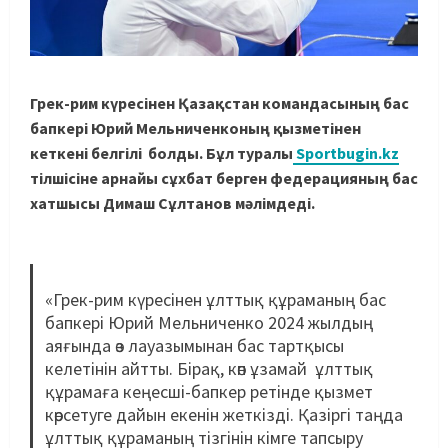
Грек-рим күресінен Қазақстан командасының бас
бапкері Юрий Мельниченконың қызметінен
кеткені белгілі болды. Бұл туралы
Sportbugin.kz
тілшісіне арнайы сұхбат берген федерацияның бас
хатшысы Димаш Сұлтанов мәлімдеді.
«Грек-рим күресінен ұлттық құраманың бас
бапкері Юрий Мельниченко 2024 жылдың
аяғында өз лауазымынан бас тартқысы
келетінін айтты. Бірақ, көп ұзамай ұлттық
құрамаға кеңесші-бапкер ретінде қызмет
көрсетуге дайын екенін жеткізді. Қазіргі таңда
ұлттық құраманың тізгінін кімге тапсыру