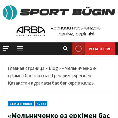
WTACH LIVE
Главная страница
»
Blog
»
«Мельниченко өз
еркімен бас тартты»: Грек-рим күресінен
Қазақстан құрамасы бас бапкерсіз қалды
Басты жаңалық
Күрес
«Мельниченко өз еркімен бас