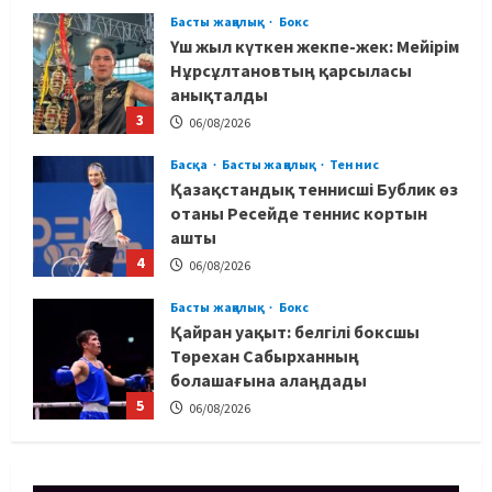
Басты жаңалық
Бокс
Үш жыл күткен жекпе-жек: Мейірім
Нұрсұлтановтың қарсыласы
анықталды
3
06/08/2026
Басқа
Басты жаңалық
Теннис
Қазақстандық теннисші Бублик өз
отаны Ресейде теннис кортын
ашты
4
06/08/2026
Басты жаңалық
Бокс
Қайран уақыт: белгілі боксшы
Төрехан Сабырханның
болашағына алаңдады
5
06/08/2026
Басты жаңалық
Бокс
Көркем гимнастикадан әлем