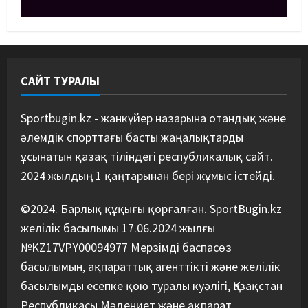
Басты жаңалық
Күрес
Әйгілі Снайдер мен Тажудинов
тағы бір жекпе-жек өткізеді
07/08/2026
4
САЙТ ТУРАЛЫ
Басты жаңалық
Футбол
Футболдан Қазақстан
құрамасының бас бапкері
Sportbugin.kz - жанкүйер назарына отандық және
тағайындалды
әлемдік спорттағы басты жаңалықтарды
5
07/08/2026
ұсынатын қазақ тіліндегі республикалық сайт.
2024 жылдың 1 қаңтарынан бері жұмыс істейді.
©2024. Барлық құқығы қорғалған. SportBugin.kz
желілік басылымы 17.06.2024 жылғы
№KZ17VPY00094977 Мерзімді баспасөз
басылымын, ақпараттық агенттікті және желілік
басылымды есепке қою туралы куәлігі, Қазақстан
Республикасы Мәдениет және ақпарат