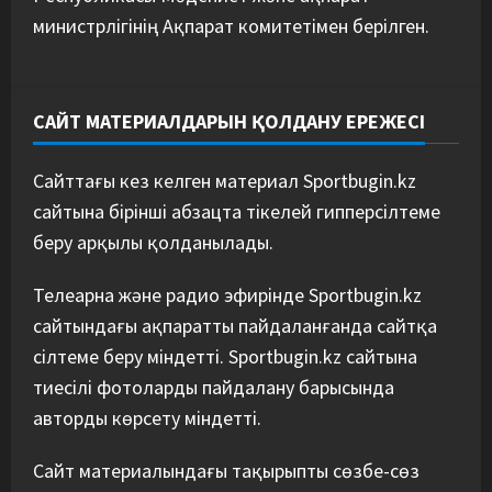
министрлігінің Ақпарат комитетімен берілген.
САЙТ МАТЕРИАЛДАРЫН ҚОЛДАНУ ЕРЕЖЕСІ
Сайттағы кез келген материал Sportbugin.kz
сайтына бірінші абзацта тікелей гипперсілтеме
беру арқылы қолданылады.
Телеарна және радио эфирінде Sportbugin.kz
сайтындағы ақпаратты пайдаланғанда сайтқа
сілтеме беру міндетті. Sportbugin.kz сайтына
тиесілі фотоларды пайдалану барысында
авторды көрсету міндетті.
Сайт материалындағы тақырыпты сөзбе-сөз