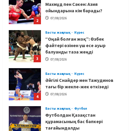
Махмұд пен Сәкен: Азия
ойындарына кім барады?
07/08/2026
2
Басты жаңалық
Күрес
“Оңай болған жоқ”: Өзбек
файтері өзінен үш есе ауыр
балуанды таза жеңді
3
07/08/2026
Басты жаңалық
Күрес
Әйгілі Снайдер мен Тажудинов
тағы бір жекпе-жек өткізеді
07/08/2026
4
Басты жаңалық
Футбол
Футболдан Қазақстан
құрамасының бас бапкері
тағайындалды