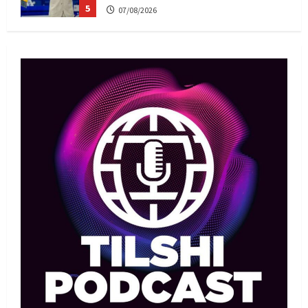
5
07/08/2026
MMA
Басты жаңалық
Басқалардың жолын жапты: ММА
менеджері Арман Әшімов жайлы
жағымсыз оқиғаны айтты
1
07/08/2026
Басты жаңалық
Бокс
Махмұд пен Сәкен: Азия
ойындарына кім барады?
07/08/2026
2
Басты жаңалық
Күрес
“Оңай болған жоқ”: Өзбек
файтері өзінен үш есе ауыр
балуанды таза жеңді
3
07/08/2026