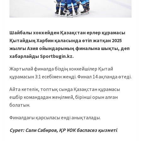
Шайбалы хоккейден Қазақстан ерлер құрамасы
Қытайдың Харбин қаласында өтіп жатқан 2025
жылғы Азия ойындарының финалына шықты, деп
хабарлайды Sportbugin.kz.
Жартылай финалда біздің хоккейшілер Қытай
құрамасын 3:1 есебімен жеңді. Финал 14 ақпанда өтеді.
Айта кетелік, топтық сында Қазақстан құрамасы
ешбір командадан жеңілмей, бірінші орын алған
болатын.
Финалдағы қарсыласы енді анықталады.
Сурет: Сали Сабиров, ҚР ҰОК баспасөз қызметі
.