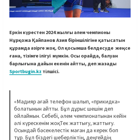
Еркін күрестен 2024 жылғы әлем чемпионы
Нұрқожа Қайпанов Азия біріншілігіне қатысатын
құрамда әзірге жоқ. Ол қосымша белдесуде жеңсе
ғана, тізімге ілігуі мүмкін. Осы орайда, балуан
барлығына дайын екенін айтты, деп жазады
Sportbugin.kz
тілшісі.
«Мадияр ағай телефон шалып, «прикидка»
болатынын айтты. Бұл дұрыс шешім деп
ойлаймын. Себебі, әлем чемпионатынан кейін
әлі күрескенім жоқ. Тек жаттығу, жаттығу.
Осындай бәсекелестік маған да керек боп
тұр. Бұл біздегі шеберліктің, деңгейдің