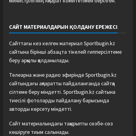
министрлігінің Ақпарат комитетімен берілген.
САЙТ МАТЕРИАЛДАРЫН ҚОЛДАНУ ЕРЕЖЕСІ
Сайттағы кез келген материал Sportbugin.kz
сайтына бірінші абзацта тікелей гипперсілтеме
беру арқылы қолданылады.
Телеарна және радио эфирінде Sportbugin.kz
сайтындағы ақпаратты пайдаланғанда сайтқа
сілтеме беру міндетті. Sportbugin.kz сайтына
тиесілі фотоларды пайдалану барысында
авторды көрсету міндетті.
Сайт материалындағы тақырыпты сөзбе-сөз
көшіруге тиым салынады.