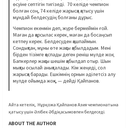
өсуіне септігін тигізеді. 70 келіде чемпион
болған соң, 74 келіде жарысқа қатысу үшін
мұндай белдесудің болғаны дұрыс.
Чемпион екенмін деп, жүре бермеймін ғой.
Маған да қарсылас керек, маған да босаңсып
кетпеу керек. Белдесуден қашпаймын.
Сондықтан, мұны өте жақсы қабылдадым. Мені
бірден тізімге қоспады деген реніш мүлде жоқ.
Бапкерлер жақсы шешім қабылдап отыр. Шын
мықты осылай анықталады. Кім жеңеді, сол
жарысқа барады. Ешкімнің орнын әділетсіз алу
мүлде ойымда жоқ», — дейді Қайпанов.
Айта кетелік, Нұрқожа Қайпанов Азия чемпионатына
қатысу үшін Әлібек Әбдіқасымовпен белдеседі.
ABOUT THE AUTHOR