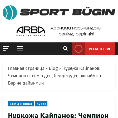
WTACH LIVE
Главная страница
»
Blog
»
Нұрқожа Қайпанов:
Чемпион екенмін деп, белдесуден қашпаймын.
Бәріне дайынмын
Басты жаңалық
Күрес
Нұрқожа Қайпанов: Чемпион