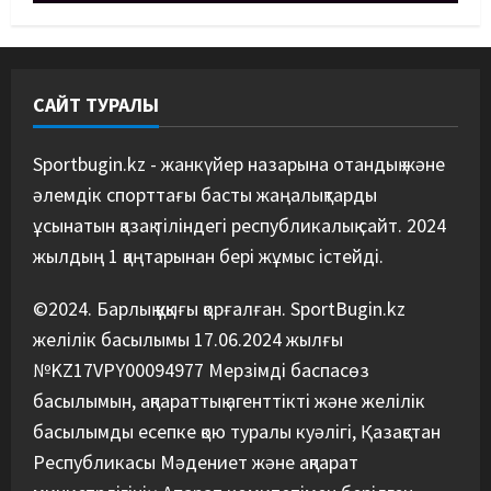
Басты жаңалық
Бокс
Қайран уақыт: белгілі боксшы
Төрехан Сабырханның
болашағына алаңдады
САЙТ ТУРАЛЫ
5
06/08/2026
Sportbugin.kz - жанкүйер назарына отандық және
әлемдік спорттағы басты жаңалықтарды
ұсынатын қазақ тіліндегі республикалық сайт. 2024
жылдың 1 қаңтарынан бері жұмыс істейді.
©2024. Барлық құқығы қорғалған. SportBugin.kz
желілік басылымы 17.06.2024 жылғы
№KZ17VPY00094977 Мерзімді баспасөз
басылымын, ақпараттық агенттікті және желілік
басылымды есепке қою туралы куәлігі, Қазақстан
Республикасы Мәдениет және ақпарат