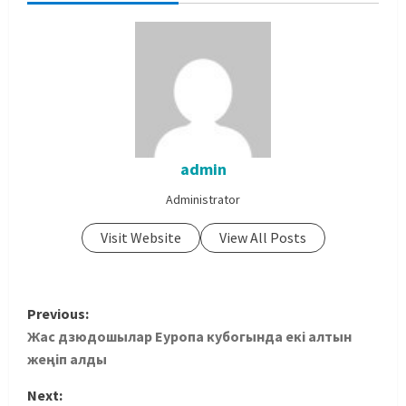
admin
Administrator
Visit Website
View All Posts
Previous:
Жас дзюдошылар Еуропа кубогында екі алтын
жеңіп алды
Next: