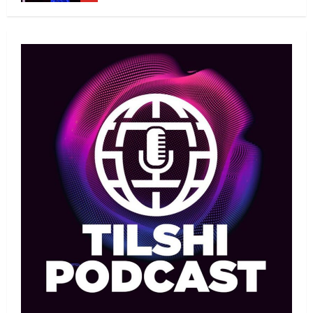
қорғайды?
1
06/08/2026
Басты жаңалық
Таеквондо
Иран құрамасының бас бапкері
отандық таеквондо
мамандарына жол көрсетуде
2
06/08/2026
Басты жаңалық
Бокс
Үш жыл күткен жекпе-жек: Мейірім
Нұрсұлтановтың қарсыласы
анықталды
3
06/08/2026
Басқа
Басты жаңалық
Теннис
Қазақстандық теннисші Бублик өз
отаны Ресейде теннис кортын
ашты
4
06/08/2026