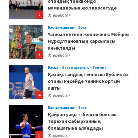
Басты жаңалық
Бокс
Үш жыл күткен жекпе-жек: Мейірім
Нұрсұлтановтың қарсыласы
анықталды
3
06/08/2026
Басқа
Басты жаңалық
Теннис
Қазақстандық теннисші Бублик өз
отаны Ресейде теннис кортын
ашты
4
06/08/2026
Басты жаңалық
Бокс
Қайран уақыт: белгілі боксшы
Төрехан Сабырханның
болашағына алаңдады
5
06/08/2026
Басты жаңалық
Бокс
Көркем гимнастикадан әлем
чемпионаты: Ел намысын кімдер