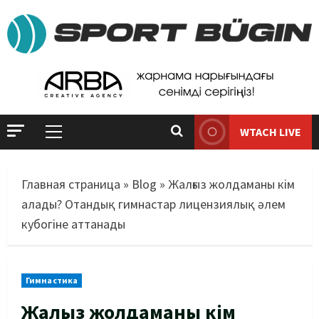
WTACH LIVE
Главная страница
»
Blog
»
Жалғыз жолдаманы кім
алады? Отандық гимнастар лицензиялық әлем
кубогіне аттанады
Гимнастика
Жалғыз жолдаманы кім