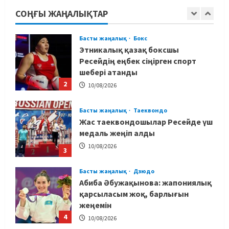
анықталатынын айтты
СОҢҒЫ ЖАҢАЛЫҚТАР
1
10/08/2026
Басты жаңалық
Бокс
Этникалық қазақ боксшы
Ресейдің еңбек сіңірген спорт
шебері атанды
2
10/08/2026
Басты жаңалық
Таеквондо
Жас таеквондошылар Ресейде үш
медаль жеңіп алды
10/08/2026
3
Басты жаңалық
Дзюдо
Абиба Әбужақынова: жапониялық
қарсыласым жоқ, барлығын
жеңемін
4
10/08/2026