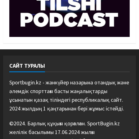
медаль жеңіп алды
10/08/2026
3
Басты жаңалық
Дзюдо
Абиба Әбужақынова: жапониялық
қарсыласым жоқ, барлығын
жеңемін
4
10/08/2026
САЙТ ТУРАЛЫ
Ауыр атлетика
Басты жаңалық
Ерсейіт Бейбарыс Азия
Sportbugin.kz - жанкүйер назарына отандық және
чемпионатында топ жарды
әлемдік спорттағы басты жаңалықтарды
10/08/2026
5
ұсынатын қазақ тіліндегі республикалық сайт.
2024 жылдың 1 қаңтарынан бері жұмыс істейді.
©2024. Барлық құқығы қорғалған. SportBugin.kz
желілік басылымы 17.06.2024 жылғы