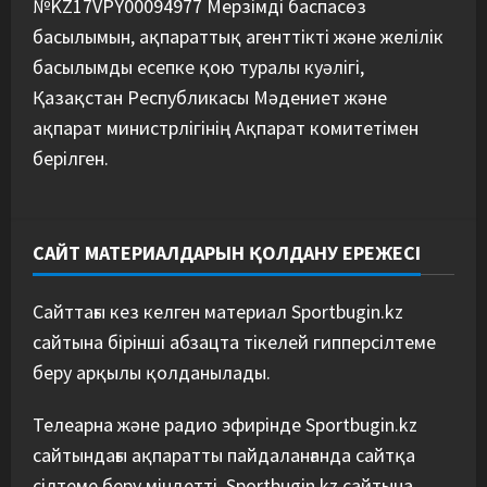
№KZ17VPY00094977 Мерзімді баспасөз
басылымын, ақпараттық агенттікті және желілік
басылымды есепке қою туралы куәлігі,
Қазақстан Республикасы Мәдениет және
ақпарат министрлігінің Ақпарат комитетімен
берілген.
САЙТ МАТЕРИАЛДАРЫН ҚОЛДАНУ ЕРЕЖЕСІ
Сайттағы кез келген материал Sportbugin.kz
сайтына бірінші абзацта тікелей гипперсілтеме
беру арқылы қолданылады.
Телеарна және радио эфирінде Sportbugin.kz
сайтындағы ақпаратты пайдаланғанда сайтқа
сілтеме беру міндетті. Sportbugin.kz сайтына