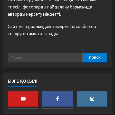
тиесілі фотоларды пайдалану барысында
авторды көрсету міндетті.
Сайт материалындағы тақырыпты сөзбе-сөз
көшіруге тиым салынады.
БІЗГЕ ҚОСЫЛ!