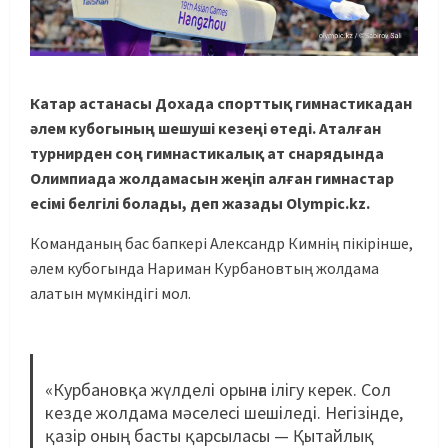
Катар астанасы Дохада спорттық гимнастикадан
әлем кубогының шешуші кезеңі өтеді. Аталған
турнирден соң гимнастикалық ат снарядында
Олимпиада жолдамасын жеңіп алған гимнастар
есімі белгілі болады, деп жазады Olympic.kz.
Команданың бас бапкері Александр Кимнің пікірінше,
әлем кубогында Нариман Курбановтың жолдама
алатын мүмкіндігі мол.
«Курбановқа жүлделі орынға ілігу керек. Сол
кезде жолдама мәселесі шешіледі. Негізінде,
қазір оның басты қарсыласы — Қытайлық