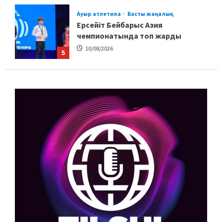
Ауыр атлетика
Басты жаңалық
Ерсейіт Бейбарыс Азия
чемпионатында топ жарды
10/08/2026
5
Басты жаңалық
Бокс
Азиада-2026: Бас хатшы
боксшылар құрамының қашан
анықталатынын айтты
1
10/08/2026
Басты жаңалық
Бокс
Этникалық қазақ боксшы
Ресейдің еңбек сіңірген спорт
шебері атанды
2
10/08/2026
Басты жаңалық
Таеквондо
Жас таеквондошылар Ресейде үш