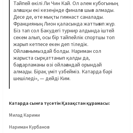
Тайпей өкілі Ли Чин Кай. Ол әлем кубогының
алғашқы екі кезеңінде финалға шыға алмады.
Десе де, өте мықты гимнаст саналады.
Францияның Лион қаласында жаттығып жүр.
Біз тап сол Бакудегі турнир алдында іштей
секем алып, осы бір тайпейлік спортшы топ
жарып кетпесе екен деп тіледік.
Ойлағанымыздай болды. Нариман сол
жарыста сырқаттанып қалды да,
бағдарламаны өзі ойлағандай орындай
алмады. Бірақ үміт үзбейміз. Катарда бәрі
шешіледі», — дейді Ким.
Катарда сынға түсетін Қазақстан құрамасы:
Милад Карими
Нариман Курбанов