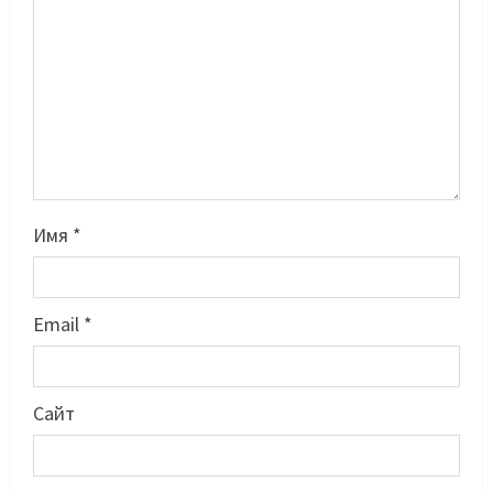
Имя
*
Email
*
Басты жаңалық
Бокс
Этникалық қазақ боксшы
Ресейдің еңбек сіңірген спорт
Сайт
шебері атанды
2
10/08/2026