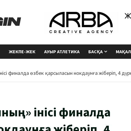
ЖЕКПЕ-ЖЕК
АУЫР АТЛЕТИКА
БАСҚА
МАҚАЛ
нісі финалда өзбек қарсыласын нокдаунға жіберіп, 4 дү
ның» інісі финалда
кдаунға жіберіп, 4