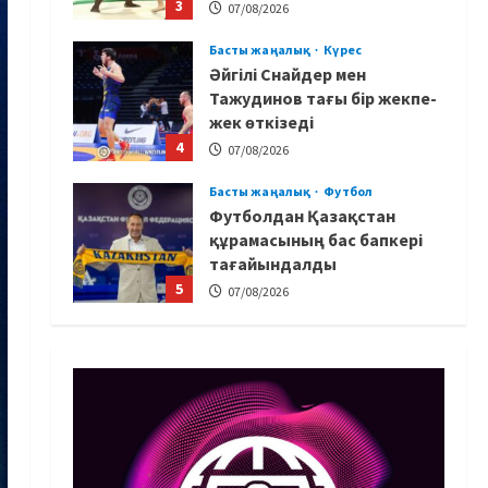
3
07/08/2026
Басты жаңалық
Күрес
Әйгілі Снайдер мен
Тажудинов тағы бір жекпе-
жек өткізеді
4
07/08/2026
Басты жаңалық
Футбол
Футболдан Қазақстан
құрамасының бас бапкері
тағайындалды
5
07/08/2026
MMA
Басты жаңалық
Басқалардың жолын
жапты: ММА менеджері
Арман Әшімов жайлы
жағымсыз оқиғаны айтты
1
07/08/2026
Басты жаңалық
Бокс