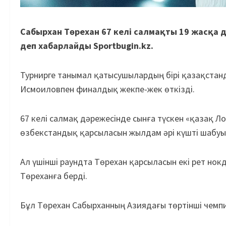
Сабырхан Төрехан 67 келі салмақты 19 жасқа де
деп хабарлайды Sportbugin.kz.
Турнирге танымал қатысушылардың бірі қазақста
Исмоиловпен финалдық жекпе-жек өткізді.
67 келі салмақ дәрежесінде сынға түскен «қазақ Ло
өзбекстандық қарсыласын жылдам әрі күшті шабуы
Ал үшінші раундта Төрехан қарсыласын екі рет нокд
Төреханға берді.
Бұл Төрехан Сабырханның Азиядағы төртінші чемп