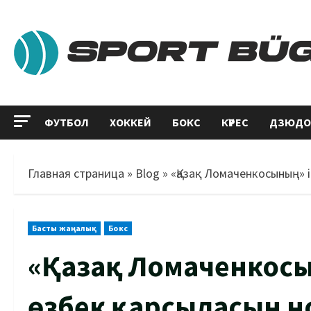
ФУТБОЛ
ХОККЕЙ
БОКС
КҮРЕС
ДЗЮДО
Главная страница
»
Blog
»
«Қазақ Ломаченкосының» і
Басты жаңалық
Бокс
«Қазақ Ломаченкосы
өзбек қарсыласын но