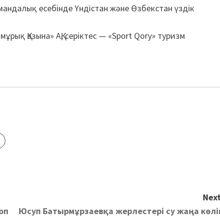
ндалық есебінде Үндістан және Өзбекстан үздік
ұрық Қазына» АҚ, серіктес — «Sport Qory» туризм
Next
оп
Юсуп Батырмұрзаевқа жерлестері су жаңа көлі