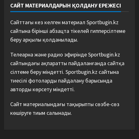
САЙТ МАТЕРИАЛДАРЫН ҚОЛДАНУ ЕРЕЖЕСІ
Сайттағы кез келген материал Sportbugin.kz
сайтына бірінші абзацта тікелей гипперсілтеме
беру арқылы қолданылады.
Телеарна және радио эфирінде Sportbugin.kz
сайтындағы ақпаратты пайдаланғанда сайтқа
сілтеме беру міндетті. Sportbugin.kz сайтына
тиесілі фотоларды пайдалану барысында
авторды көрсету міндетті.
Сайт материалындағы тақырыпты сөзбе-сөз
көшіруге тиым салынады.