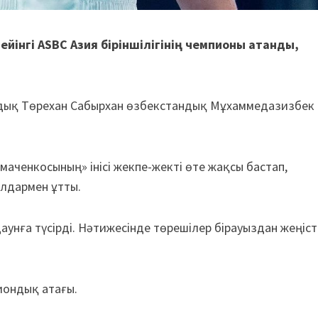
йінгі ASBC Азия біріншілігінің чемпионы атанды,
ндық Төрехан Сабырхан өзбекстандық Мұхаммедазизбек
маченкосының» інісі жекпе-жекті өте жақсы бастап,
лдармен ұтты.
аунға түсірді. Нәтижесінде төрешілер бірауыздан жеңіст
иондық атағы.