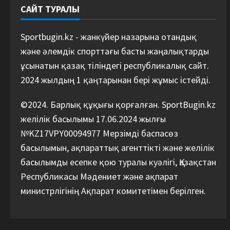
САЙТ ТУРАЛЫ
Sportbugin.kz - жанкүйер назарына отандық
және әлемдік спорттағы басты жаңалықтарды
ұсынатын қазақ тіліндегі республикалық сайт.
2024 жылдың 1 қаңтарынан бері жұмыс істейді.
©2024. Барлық құқығы қорғалған. SportBugin.kz
желілік басылымы 17.06.2024 жылғы
№KZ17VPY00094977 Мерзімді баспасөз
басылымын, ақпараттық агенттікті және желілік
басылымды есепке қою туралы куәлігі, Қазақстан
Республикасы Мәдениет және ақпарат
министрлігінің Ақпарат комитетімен берілген.