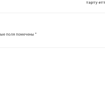
тарту етт
ные поля помечены
*