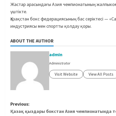
Жастар арасындағы Азия чемпионатының жалпыкома
үштікте.
Қазақстан бокс федерациясының бас серіктесі — «Сам
индустриясы мен спортты қолдау қоры.
ABOUT THE AUTHOR
admin
Administrator
Visit Website
View All Posts
Previous:
Қазақ қыздары бокстан Азия чемпионатында т