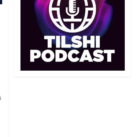
Махмұд пен Сәкен: Азия
ойындарына кім барады?
07/08/2026
2
Басты жаңалық
Күрес
“Оңай болған жоқ”: Өзбек
файтері өзінен үш есе ауыр
балуанды таза жеңді
3
07/08/2026
Басты жаңалық
Күрес
Әйгілі Снайдер мен
Тажудинов тағы бір жекпе-
жек өткізеді
і
4
07/08/2026
Басты жаңалық
Футбол
Футболдан Қазақстан
құрамасының бас бапкері
тағайындалды