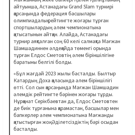
айтуынша, Астанадағы Grand Slam турнирі
қарсаңында федерация басшылары
олимпиадалық рейтингте жоғары тұрған
спортшылардың әлем чемпионатына
қатысатынын айтқан. Алайда, Астанадағы
турнир аяқталған соң 60 келі салмақта Мағжан
Шамшадиннен әлдеқайда төменгі орында
тұрған Елдос Сметовтің әлем біріншілігіне
баратыны белгілі болды.
«Бұл жағдай 2023 жылы басталды. Былтыр
Катардың Доха қаласында әлем біріншілігі
өтті. Сол сын қарсаңында Мағжан Шамшадин
әлемдік рейтингте бәрінен жоғары тұрды.
Нұрқанат Серікбаевтан да, Елдос Сметовтен
де биік тұрғанына қарамастан, басшылар мен
бапкерлер әлем чемпионатына Мағжанды
қатыстырған жоқ. Әділетсіздіктің бәрі осыдан
басталды.