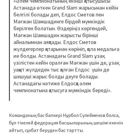
«Әлем чемпионатының екінші қатысушысы
Астанада өткен Grand Slam жарысынан кейін
белгілі болады деп, Елдос Сметов пен
Мағжан Шамшадинге бірдей мүмкіндік
берілген болатын. Өздеріңіз көргендей,
Мағжан Шамшадин жарысты бірінші
айналымнан аяқтады. Елдос Сметов
жүлдегерлер қатарынан көрініп, қола медальға
ие болды. Астанадағы Grand Slam ұзақ
үзілістен кейін оралған Мағжан үшін де, ұзақ
уақыт жүлдеден тыс қалған Елдос үшін де
шешуші жарыс болды деуге болады.
Астанадағы нәтиже Елдосқа әлем
чемпионатына қатысуға мүмкіндік береді».
Команданың бас бапкері Нұрбол Сүлейменов болса,
бұл тікелей федерация басшыларының шешімі екенін
айтып, сұхбат беруден бас тартты.