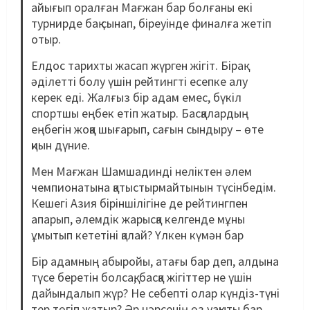
айығып оралған Мағжан бар болғаны екі
турнирде бақ сынап, біреуінде финалға жетіп
отыр.
Елдос тарихты жасап жүрген жігіт. Бірақ
әділетті болу үшін рейтингті есепке алу
керек еді. Жалғыз бір адам емес, бүкіл
спортшы еңбек етіп жатыр. Басқалардың
еңбегін жоққа шығарып, сағын сындыру – өте
қиын дүние.
Мен Мағжан Шамшадинді неліктен әлем
чемпионатына қатыстырмайтынын түсінбедім.
Кешегі Азия біріншілігіне де рейтингпен
апарып, әлемдік жарысқа келгенде мұны
ұмытып кететіні қалай? Үлкен күмән бар
Бір адамның абыройы, атағы бар деп, алдына
түсе беретін болсақ, басқа жігіттер не үшін
дайындалып жүр? Не себепті олар күндіз-түні
тер төгіп жатыр? Әр нәрсенің өз уақыты бар.