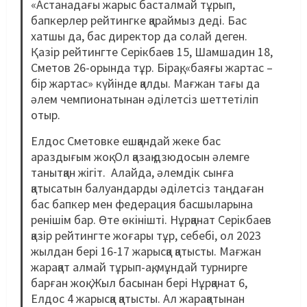
«Астанадағы жарыс басталмай тұрып,
бапкерлер рейтингке қараймыз деді. Бас
хатшы да, бас директор да солай деген.
Қазір рейтингте Серікбаев 15, Шамшадин 18,
Сметов 26-орында тұр. Бірақ, «баяғы жартас –
бір жартас» күйінде қалды. Мағжан тағы да
әлем чемпионатынан әділетсіз шеттетіліп
отыр.
Елдос Сметовке ешқандай жеке бас
араздығым жоқ. Ол қазақ дзюдосын әлемге
танытқан жігіт. Алайда, әлемдік сынға
қатысатын балуандарды әділетсіз таңдаған
бас бапкер мен федерация басшыларына
ренішім бар. Өте өкінішті. Нұрқанат Серікбаев
қазір рейтингте жоғары тұр, себебі, ол 2023
жылдан бері 16-17 жарысқа қатысты. Мағжан
жарақат алмай тұрып-ақ, мұндай турнирге
барған жоқ. Жыл басынан бері Нұрқанат 6,
Елдос 4 жарысқа қатысты. Ал жарақатынан