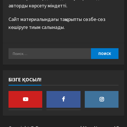
авторды көрсету міндетті.
Сайт материалындағы тақырыпты сөзбе-сөз
көшіруге тиым салынады.
БІЗГЕ ҚОСЫЛ!