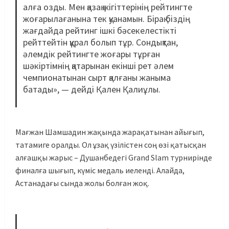
алға озды. Мен қазақ жігіттерінің рейтингте
жоғарылағанына тек қуанамын. Бірақ біздің
жағдайда рейтинг ішкі бәсекелестікті
рейттейтін құрал болып тұр. Сондықтан,
әлемдік рейтингте жоғары тұрған
шәкіртімнің қатарынан екінші рет әлем
чемпионатынан сырт қалғаны жаныма
батады», — дейді Қален Қалиұлы.
Мағжан Шамшадин жақында жарақатынан айығып,
татамиге оралды. Ол ұзақ үзілістен соң өзі қатысқан
алғашқы жарыс – Душанбедегі Grand Slam турнирінде
финалға шығып, күміс медаль иеленді. Алайда,
Астанадағы сында жолы болған жоқ.