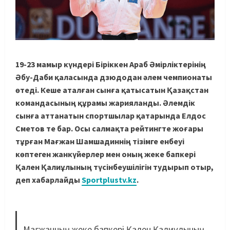
19-23 мамыр күндері Біріккен Араб Әмірліктерінің
Әбу-Даби қаласында дзюдодан әлем чемпионаты
өтеді. Кеше аталған сынға қатысатын Қазақстан
командасының құрамы жарияланды. Әлемдік
сынға аттанатын спортшылар қатарында Елдос
Сметов те бар. Осы салмақта рейтингте жоғары
тұрған Мағжан Шамшадиннің тізімге енбеуі
көптеген жанкүйерлер мен оның жеке бапкері
Қален Қалиұлының түсінбеушілігін тудырып отыр,
деп хабарлайды
Sportplustv.kz
.
Мағжанның жеке бапкері Қален Қалиұлының