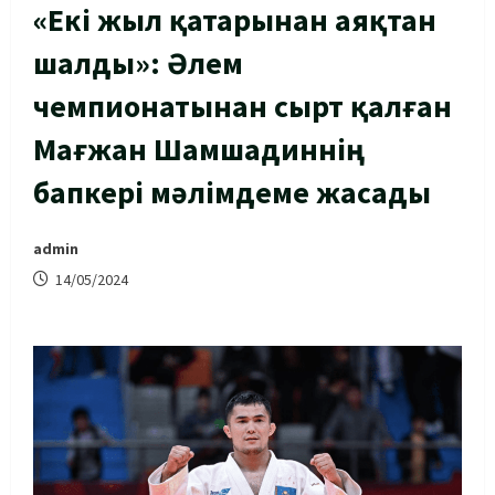
«Екі жыл қатарынан аяқтан
шалды»: Әлем
чемпионатынан сырт қалған
Мағжан Шамшадиннің
бапкері мәлімдеме жасады
admin
14/05/2024