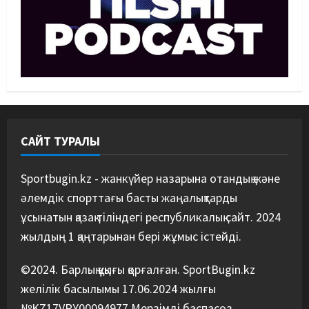
балуанды таза жеңді
3
07/08/2026
Басты жаңалық
Күрес
Әйгілі Снайдер мен Тажудинов
тағы бір жекпе-жек өткізеді
07/08/2026
4
САЙТ ТУРАЛЫ
Басты жаңалық
Футбол
Футболдан Қазақстан
құрамасының бас бапкері
Sportbugin.kz - жанкүйер назарына отандық және
тағайындалды
әлемдік спорттағы басты жаңалықтарды
5
07/08/2026
ұсынатын қазақ тіліндегі республикалық сайт. 2024
жылдың 1 қаңтарынан бері жұмыс істейді.
©2024. Барлық құқығы қорғалған. SportBugin.kz
желілік басылымы 17.06.2024 жылғы
№KZ17VPY00094977 Мерзімді баспасөз