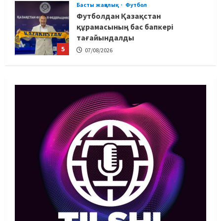
Басты жаңалық
Футбол
Футболдан Қазақстан
құрамасының бас бапкері
тағайындалды
5
07/08/2026
MMA
Басты жаңалық
Басқалардың жолын жапты: ММА
менеджері Арман Әшімов жайлы
жағымсыз оқиғаны айтты
1
07/08/2026
Басты жаңалық
Бокс
Махмұд пен Сәкен: Азия
ойындарына кім барады?
07/08/2026
2
Басты жаңалық
Күрес
“Оңай болған жоқ”: Өзбек
файтері өзінен үш есе ауыр