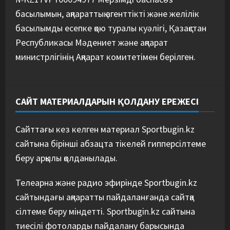
басылымын, ақпараттық агенттікті және желілік
басылымды есепке қою туралы куәлігі, Қазақстан
Республикасы Мәдениет және ақпарат
министрлігінің Ақпарат комитетімен берілген.
САЙТ МАТЕРИАЛДАРЫН ҚОЛДАНУ ЕРЕЖЕСІ
Сайттағы кез келген материал Sportbugin.kz
сайтына бірінші абзацта тікелей гипперсілтеме
беру арқылы қолданылады.
Телеарна және радио эфирінде Sportbugin.kz
сайтындағы ақпаратты пайдаланғанда сайтқа
сілтеме беру міндетті. Sportbugin.kz сайтына
тиесілі фотоларды пайдалану барысында