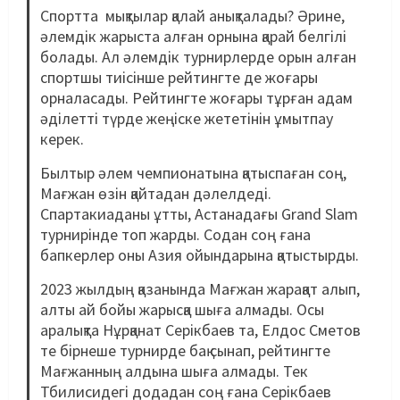
Спортта мықтылар қалай анықталады? Әрине,
әлемдік жарыста алған орнына қарай белгілі
болады. Ал әлемдік турнирлерде орын алған
спортшы тиісінше рейтингте де жоғары
орналасады. Рейтингте жоғары тұрған адам
әділетті түрде жеңіске жететінін ұмытпау
керек.
Былтыр әлем чемпионатына қатыспаған соң,
Мағжан өзін қайтадан дәлелдеді.
Спартакиаданы ұтты, Астанадағы Grand Slam
турнирінде топ жарды. Содан соң ғана
бапкерлер оны Азия ойындарына қатыстырды.
2023 жылдың қазанында Мағжан жарақат алып,
алты ай бойы жарысқа шыға алмады. Осы
аралықта Нұрқанат Серікбаев та, Елдос Сметов
те бірнеше турнирде бақ сынап, рейтингте
Мағжанның алдына шыға алмады. Тек
Тбилисидегі додадан соң ғана Серікбаев