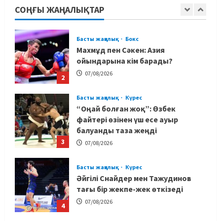
жағымсыз оқиғаны айтты
СОҢҒЫ ЖАҢАЛЫҚТАР
1
07/08/2026
Басты жаңалық
Бокс
Махмұд пен Сәкен: Азия
ойындарына кім барады?
07/08/2026
2
Басты жаңалық
Күрес
“Оңай болған жоқ”: Өзбек
файтері өзінен үш есе ауыр
балуанды таза жеңді
3
07/08/2026
Басты жаңалық
Күрес
Әйгілі Снайдер мен Тажудинов
тағы бір жекпе-жек өткізеді
07/08/2026
4