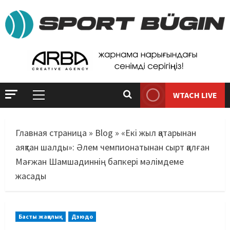
WTACH LIVE
Главная страница
»
Blog
»
«Екі жыл қатарынан
аяқтан шалды»: Әлем чемпионатынан сырт қалған
Мағжан Шамшадиннің бапкері мәлімдеме
жасады
Басты жаңалық
Дзюдо