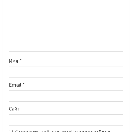
Имя
*
Email
*
Басты жаңалық
Бокс
Махмұд пен Сәкен: Азия
Сайт
ойындарына кім барады?
07/08/2026
2
Басты жаңалық
Күрес