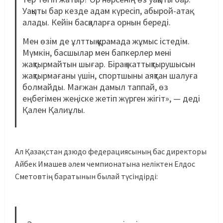
Уақыты бар кезде адам күресіп, абырой-атақ
алады. Кейін басқаларға орнын береді.
Мен өзім де ұлттық құрамада жұмыс істедім.
Мүмкін, басшылар мен бапкерлер мені
жақтырмайтын шығар. Бірақ жаттықтырушысын
жақтырмағаны үшін, спортшыны аяқтан шалуға
болмайды. Мағжан дамыл таппай, өз
еңбегімен жеңіске жетіп жүрген жігіт», — деді
Қален Қалиұлы.
Ал Қазақстан дзюдо федерациясының бас директоры
Айбек Имашев әлем чемпионатына неліктен Елдос
Сметовтің баратынын былай түсіндірді: