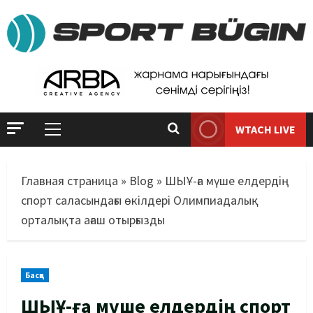
WTACH LIVE
Главная страница
»
Blog
»
ШЫҰ-ға мүше елдердің
спорт саласындағы өкілдері Олимпиадалық
орталықта ағаш отырғызды
Басқа
ШЫҰ-ға мүше елдердің спорт