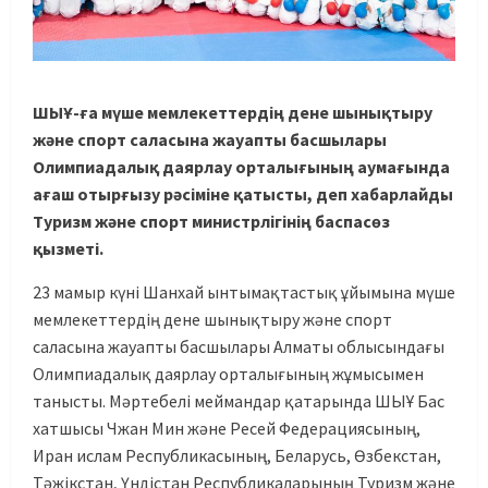
ШЫҰ-ға мүше мемлекеттердің дене шынықтыру
және спорт саласына жауапты басшылары
Олимпиадалық даярлау орталығының аумағында
ағаш отырғызу рәсіміне қатысты, деп хабарлайды
Туризм және спорт министрлігінің баспасөз
қызметі.
23 мамыр күні Шанхай ынтымақтастық ұйымына мүше
мемлекеттердің дене шынықтыру және спорт
саласына жауапты басшылары Алматы облысындағы
Олимпиадалық даярлау орталығының жұмысымен
танысты. Мәртебелі меймандар қатарында ШЫҰ Бас
хатшысы Чжан Мин және Ресей Федерациясының,
Иран ислам Республикасының, Беларусь, Өзбекстан,
Тәжікстан, Үндістан Республикаларының Туризм және