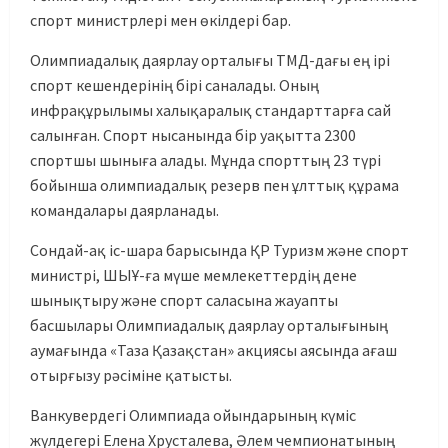
спорт министрлері мен өкілдері бар.
Олимпиадалық даярлау орталығы ТМД-дағы ең ірі
спорт кешендерінің бірі саналады. Оның
инфрақұрылымы халықаралық стандарттарға сай
салынған. Спорт нысанында бір уақытта 2300
спортшы шыныға алады. Мұнда спорттың 23 түрі
бойынша олимпиадалық резерв пен ұлттық құрама
командалары даярланады.
Сондай-ақ іс-шара барысында ҚР Туризм және спорт
министрі, ШЫҰ-ға мүше мемлекеттердің дене
шынықтыру және спорт саласына жауапты
басшылары Олимпиадалық даярлау орталығының
аумағында «Таза Қазақстан» акциясы аясында ағаш
отырғызу рәсіміне қатысты.
Ванкувердегі Олимпиада ойындарының күміс
жүлдегері Елена Хрусталева, Әлем чемпионатының