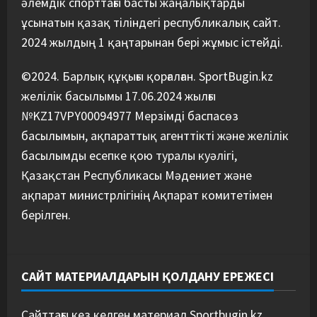
әлемдік спорттағы басты жаңалықтарды
5
07/08/2026
ұсынатын қазақ тіліндегі республикалық сайт.
2024 жылдың 1 қаңтарынан бері жұмыс істейді.
©2024. Барлық құқығы қорғалған. SportBugin.kz
желілік басылымы 17.06.2024 жылғы
№KZ17VPY00094977 Мерзімді баспасөз
басылымын, ақпараттық агенттікті және желілік
басылымды есепке қою туралы куәлігі,
Қазақстан Республикасы Мәдениет және
ақпарат министрлігінің Ақпарат комитетімен
берілген.
САЙТ МАТЕРИАЛДАРЫН ҚОЛДАНУ ЕРЕЖЕСІ
Сайттағы кез келген материал Sportbugin.kz