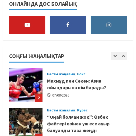
ОНЛАЙНДА ДОС БОЛАЙЫҚ
құрамасының бас бапкері
тағайындалды
5
07/08/2026
MMA
Басты жаңалық
Басқалардың жолын жапты: ММА
менеджері Арман Әшімов жайлы
жағымсыз оқиғаны айтты
СОҢҒЫ ЖАҢАЛЫҚТАР
1
07/08/2026
Басты жаңалық
Бокс
Махмұд пен Сәкен: Азия
ойындарына кім барады?
07/08/2026
2
Басты жаңалық
Күрес
“Оңай болған жоқ”: Өзбек
файтері өзінен үш есе ауыр
балуанды таза жеңді