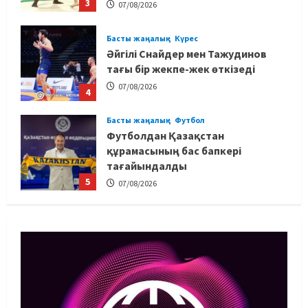
3
07/08/2026
Басты жаңалық
Күрес
Әйгілі Снайдер мен Тажудинов
тағы бір жекпе-жек өткізеді
07/08/2026
4
Басты жаңалық
Футбол
Футболдан Қазақстан
құрамасының бас бапкері
тағайындалды
5
07/08/2026
MMA
Басты жаңалық
Басқалардың жолын жапты: ММА
менеджері Арман Әшімов жайлы
жағымсыз оқиғаны айтты
1
07/08/2026
Басты жаңалық
Бокс