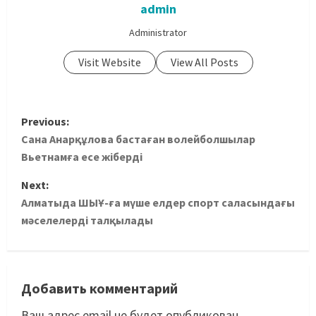
admin
Administrator
Visit Website
View All Posts
Previous:
Сана Анарқұлова бастаған волейболшылар
Вьетнамға есе жіберді
Next:
Алматыда ШЫҰ-ға мүше елдер спорт саласындағы
мәселелерді талқылады
Добавить комментарий
Ваш адрес email не будет опубликован.