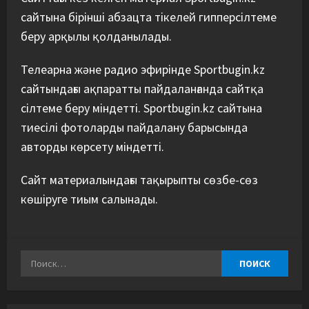
сайтына бірінші абзацта тікелей гипперсілтеме
беру арқылы қолданылады.
Телеарна және радио эфирінде Sportbugin.kz
сайтындағы ақпаратты пайдаланғанда сайтқа
сілтеме беру міндетті. Sportbugin.kz сайтына
тиесілі фотоларды пайдалану барысында
авторды көрсету міндетті.
Сайт материалындағы тақырыпты сөзбе-сөз
көшіруге тиым салынады.