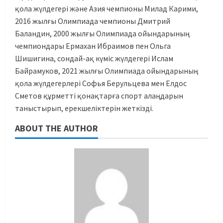
қола жүлдегері және Азия чемпионы Милад Карими,
2016 жылғы Олимпиада чемпионы Дмитрий
Баландин, 2000 жылғы Олимпиада ойындарының
чемпиондары Ермахан Ибраимов пен Ольга
Шишигина, сондай-ақ күміс жүлдегері Ислам
Байрамуков, 2021 жылғы Олимпиада ойындарының
қола жүлдегерлері Софья Берульцева мен Елдос
Сметов құрметті қонақтарға спорт алаңдарын
таныстырып, ерекшеліктерін жеткізді.
ABOUT THE AUTHOR