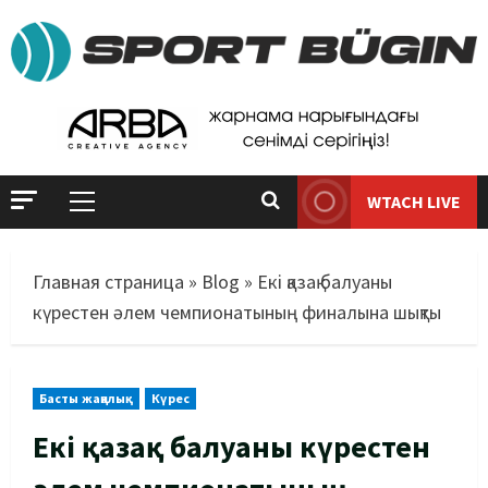
WTACH LIVE
Главная страница
»
Blog
»
Екі қазақ балуаны
күрестен әлем чемпионатының финалына шықты
Басты жаңалық
Күрес
Екі қазақ балуаны күрестен