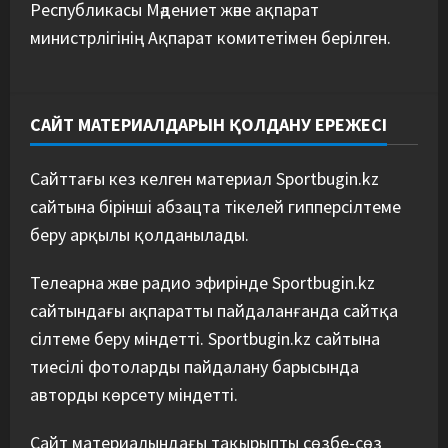
Республикасы Мәдениет және ақпарат
министрлігінің Ақпарат комитетімен берілген.
САЙТ МАТЕРИАЛДАРЫН ҚОЛДАНУ ЕРЕЖЕСІ
Сайттағы кез келген материал Sportbugin.kz
сайтына бірінші абзацта тікелей гипперсілтеме
беру арқылы қолданылады.
Телеарна және радио эфирінде Sportbugin.kz
сайтындағы ақпаратты пайдаланғанда сайтқа
сілтеме беру міндетті. Sportbugin.kz сайтына
тиесілі фотоларды пайдалану барысында
авторды көрсету міндетті.
Сайт материалындағы тақырыпты сөзбе-сөз