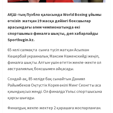
АҚШ-тың Пуэбло қаласында World Boxing ұйымы
өткізіп жатқан 19 жасқа дейінгі боксшылар
арасындағы әлем чемпионатында екі
спортшымыз финалға шықты, деп хабарлайды
Sportbugin.kz.
65 келі салмақта сынға түсіп жатқан Асылхан
Көшербай украиналық Максим Наженскийді жеңіп,
финалға шықты. Алтын үшін өтетін жекпе-жекте ол
австралиялық боксшымен айқасады.
Сондай-ақ, 85 келіде бақ сынайтын Даниял
Райымбеков Оңтүстік Корея өкілі Минг Сеонгты аса
қиындықсыз жеңді. Ол финалда Уэльс спортшысына
қарсы шығады.
Финалдық жекпе-жектер 2 қарашаға жоспарланған.