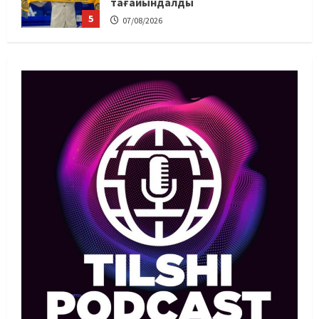
тағайындалды
5
07/08/2026
MMA
Басты жаңалық
Басқалардың жолын жапты: ММА
менеджері Арман Әшімов жайлы
жағымсыз оқиғаны айтты
1
07/08/2026
Басты жаңалық
Бокс
Махмұд пен Сәкен: Азия
ойындарына кім барады?
07/08/2026
2
Басты жаңалық
Күрес
“Оңай болған жоқ”: Өзбек
файтері өзінен үш есе ауыр
балуанды таза жеңді
3
07/08/2026