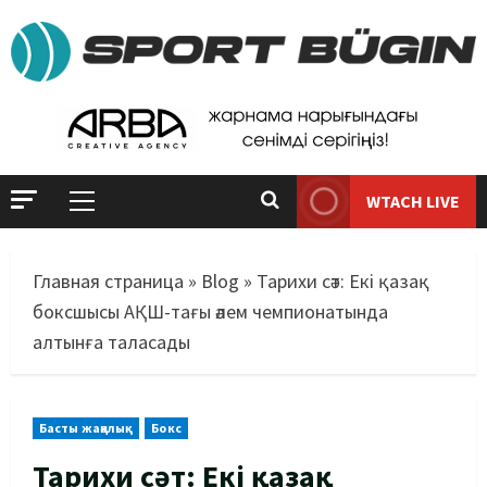
WTACH LIVE
Главная страница
»
Blog
»
Тарихи сәт: Екі қазақ
боксшысы АҚШ-тағы әлем чемпионатында
алтынға таласады
Басты жаңалық
Бокс
Тарихи сәт: Екі қазақ