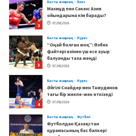
Басты жаңалық
Бокс
Махмұд пен Сәкен: Азия
ойындарына кім барады?
07/08/2026
2
Басты жаңалық
Күрес
“Оңай болған жоқ”: Өзбек
файтері өзінен үш есе ауыр
балуанды таза жеңді
3
07/08/2026
Басты жаңалық
Күрес
Әйгілі Снайдер мен Тажудинов
тағы бір жекпе-жек өткізеді
07/08/2026
4
Басты жаңалық
Футбол
Футболдан Қазақстан
құрамасының бас бапкері