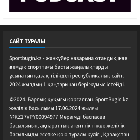
Басты жаңалық
Күрес
Әйгілі Снайдер мен Тажудинов
тағы бір жекпе-жек өткізеді
07/08/2026
4
САЙТ ТУРАЛЫ
Басты жаңалық
Футбол
Футболдан Қазақстан
құрамасының бас бапкері
Sportbugin.kz - жанкүйер назарына отандық және
тағайындалды
әлемдік спорттағы басты жаңалықтарды
5
07/08/2026
ұсынатын қазақ тіліндегі республикалық сайт.
2024 жылдың 1 қаңтарынан бері жұмыс істейді.
©2024. Барлық құқығы қорғалған. SportBugin.kz
желілік басылымы 17.06.2024 жылғы
№KZ17VPY00094977 Мерзімді баспасөз
басылымын, ақпараттық агенттікті және желілік
басылымды есепке қою туралы куәлігі, Қазақстан