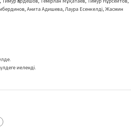
 Тимур Қабдешов, Темірлан Мұқатаев, Тимур Нұрсеитов,
мбердинов, Анита Адишева, Лаура Есенкелді, Жасмин
үлде.
үлдеге иеленді.