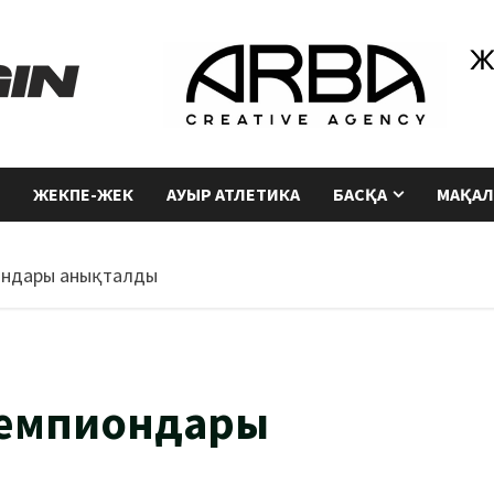
ЖЕКПЕ-ЖЕК
АУЫР АТЛЕТИКА
БАСҚА
МАҚАЛ
иондары анықталды
чемпиондары