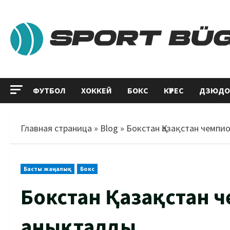
ФУТБОЛ
ХОККЕЙ
БОКС
КҮРЕС
ДЗЮДО
Главная страница
»
Blog
»
Бокстан Қазақстан чемп
Басты жаңалық
Бокс
Бокстан Қазақстан 
анықталды