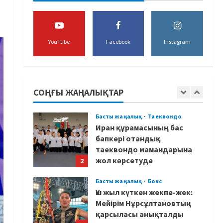
боксшы Төрехан
Сабырханның болашағына
алаңдады
5
YouTube
Facebook
Instagram
06/08/2026
Басты жаңалық
Бокс
Көркем гимнастикадан әлем
чемпионаты: Ел намысын
кімдер қорғайды?
СОҢҒЫ ЖАҢАЛЫҚТАР
1
06/08/2026
Басты жаңалық
Таеквондо
Иран құрамасының бас
бапкері отандық
таеквондо мамандарына
жол көрсетуде
2
06/08/2026
Басты жаңалық
Бокс
Үш жыл күткен жекпе-жек:
Мейірім Нұрсұлтановтың
қарсыласы анықталды