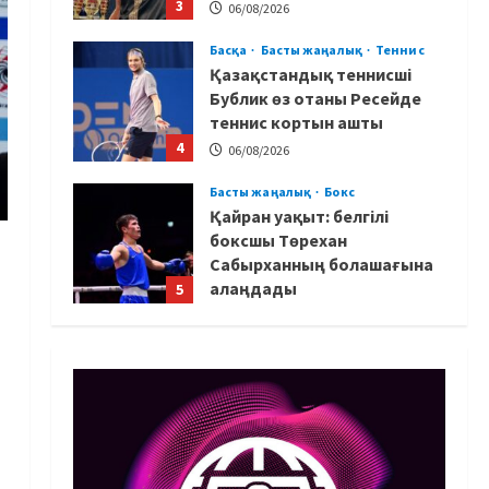
3
06/08/2026
Басқа
Басты жаңалық
Теннис
Қазақстандық теннисші
Бублик өз отаны Ресейде
теннис кортын ашты
4
06/08/2026
Басты жаңалық
Бокс
Қайран уақыт: белгілі
боксшы Төрехан
Сабырханның болашағына
алаңдады
5
06/08/2026
Басты жаңалық
Бокс
Көркем гимнастикадан әлем
чемпионаты: Ел намысын
кімдер қорғайды?
1
06/08/2026
Басты жаңалық
Таеквондо