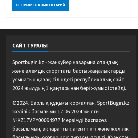
САЙТ ТУРАЛЫ
Sportbugin.kz - жанкүйер назарына отандық
және әлемдік спорттағы басты жаңалықтарды
ұсынатын қазақ тіліндегі республикалық сайт.
2024 жылдың 1 қаңтарынан бері жұмыс істейді.
©2024. Барлық құқығы қорғалған. SportBugin.kz
желілік басылымы 17.06.2024 жылғы
№KZ17VPY00094977 Мерзімді баспасөз
басылымын, ақпараттық агенттікті және желілік
басылымды есепке қою туралы куәлігі, Қазақстан