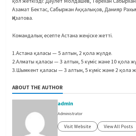
қол жеткізді: Дәулет Молдашев, Төрехан Сабырхан,
Азамат Бектас, Сабыржан Аққалықов, Данияр Рахы
Қизатова.
Командалық есепте Астана жеңіске жетті.
1.Астана қаласы — 5 алтын, 2 қола жүлде.
2.Алматы қаласы — 3 алтын, 5 күміс және 10 қола ж
3.Шымкент қаласы — 3 алтын, 5 күміс және 2 қола ж
ABOUT THE AUTHOR
admin
Administrator
Visit Website
View All Posts