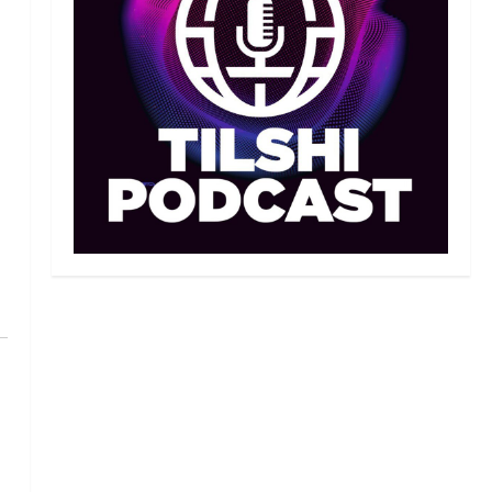
Иран құрамасының бас
бапкері отандық
таеквондо мамандарына
жол көрсетуде
2
06/08/2026
Басты жаңалық
Бокс
Үш жыл күткен жекпе-жек:
Мейірім Нұрсұлтановтың
қарсыласы анықталды
3
06/08/2026
Басқа
Басты жаңалық
Теннис
Қазақстандық теннисші
Бублик өз отаны Ресейде
теннис кортын ашты
4
06/08/2026
Басты жаңалық
Бокс
Қайран уақыт: белгілі
боксшы Төрехан
Сабырханның болашағына