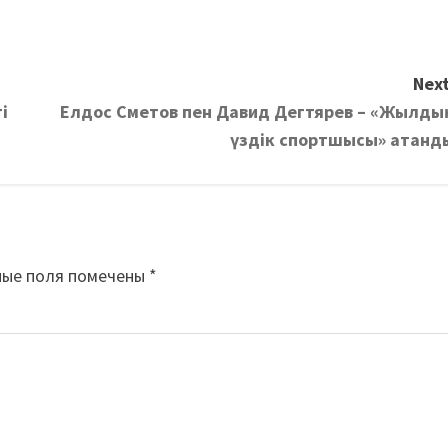
Next
і
Елдос Сметов пен Давид Дегтярев – «Жылды
үздік спортшысы» атанд
ные поля помечены
*