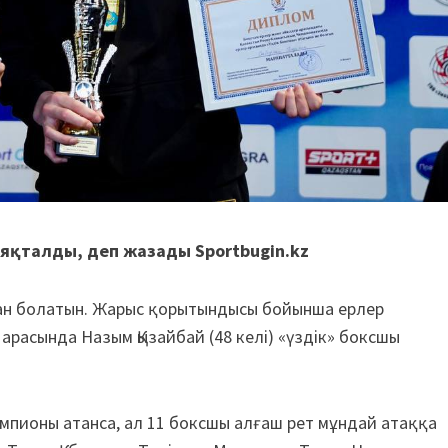
яқталды, деп жазады Sportbugin.kz
сқан болатын. Жарыс қорытындысы бойынша ерлер
 арасында Назым Қызайбай (48 келі) «үздік» боксшы
чемпионы атанса, ал 11 боксшы алғаш рет мұндай атаққа