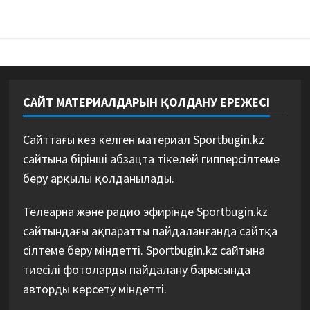
САЙТ МАТЕРИАЛДАРЫН ҚОЛДАНУ ЕРЕЖЕСІ
Сайттағы кез келген материал Sportbugin.kz
сайтына бірінші абзацта тікелей гипперсілтеме
беру арқылы қолданылады.
Телеарна және радио эфирінде Sportbugin.kz
сайтындағы ақпаратты пайдаланғанда сайтқа
сілтеме беру міндетті. Sportbugin.kz сайтына
тиесілі фотоларды пайдалану барысында
авторды көрсету міндетті.