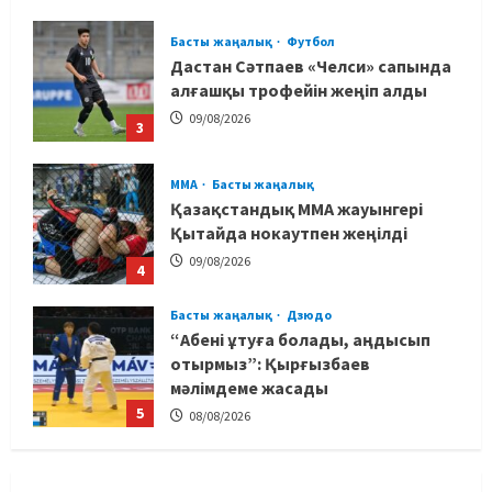
Басты жаңалық
Футбол
Дастан Сәтпаев «Челси» сапында
алғашқы трофейін жеңіп алды
09/08/2026
3
MMA
Басты жаңалық
Қазақстандық MMA жауынгері
Қытайда нокаутпен жеңілді
09/08/2026
4
Басты жаңалық
Дзюдо
“Абені ұтуға болады, аңдысып
отырмыз”: Қырғызбаев
мәлімдеме жасады
5
08/08/2026
Басты жаңалық
Дзюдо