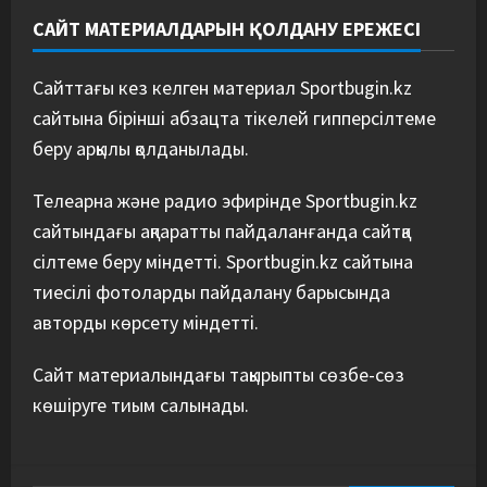
САЙТ МАТЕРИАЛДАРЫН ҚОЛДАНУ ЕРЕЖЕСІ
Сайттағы кез келген материал Sportbugin.kz
сайтына бірінші абзацта тікелей гипперсілтеме
беру арқылы қолданылады.
Телеарна және радио эфирінде Sportbugin.kz
сайтындағы ақпаратты пайдаланғанда сайтқа
сілтеме беру міндетті. Sportbugin.kz сайтына
тиесілі фотоларды пайдалану барысында
авторды көрсету міндетті.
Сайт материалындағы тақырыпты сөзбе-сөз
көшіруге тиым салынады.