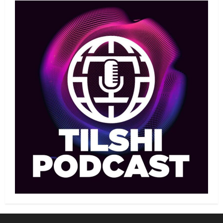
Елдос пен Такеока: Алматы
татамиінде әлем чемпиондары
09/08/2026
1
Басты жаңалық
Футбол
Лионель Мессидің әкесі қайтыс
болды
09/08/2026
2
Басты жаңалық
Футбол
Дастан Сәтпаев «Челси» сапында
алғашқы трофейін жеңіп алды
09/08/2026
3
MMA
Басты жаңалық
Қазақстандық MMA жауынгері
Қытайда нокаутпен жеңілді
09/08/2026
4