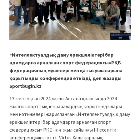
«Интеллектуалдық даму ерекшеліктері бар
адамдарға арналған спорт федерациясы»РҚБ
федерацияның мүшелері мен қатысушыларына
қорытынды конференция өткізді, деп жазады
Sportbugin.kz
13 желтоқсан 2024 жылы Астана қаласында 2024
жылғы спорттық іс-шаралардың қорытындылары
мен нәтижелері жарияланған «Интеллектуалдық даму
ерекшеліктері бар адамдарға арналған спорт
федерациясы» РҚБ-нің жыл сайынғы ІІІ есептік
конференциясы өтті. Virtus Халықаралық