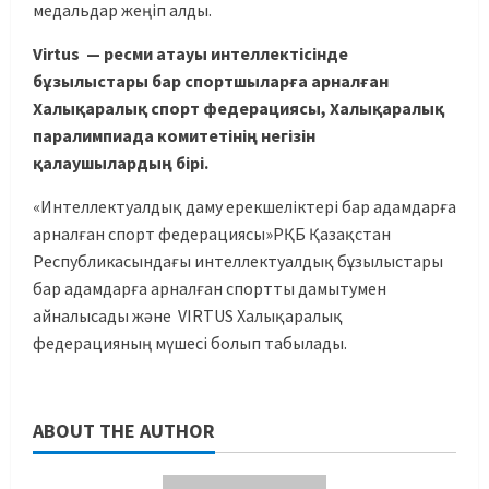
медальдар жеңіп алды.
Virtus — ресми атауы интеллектісінде
бұзылыстары бар спортшыларға арналған
Халықаралық спорт федерациясы
,
Халықаралық
паралимпиада комитетінің негізін
қалаушылардың бірі.
«Интеллектуалдық даму ерекшеліктері бар адамдарға
арналған спорт федерациясы»РҚБ Қазақстан
Республикасындағы интеллектуалдық бұзылыстары
бар адамдарға арналған спортты дамытумен
айналысады және VIRTUS Халықаралық
федерацияның мүшесі болып табылады.
ABOUT THE AUTHOR