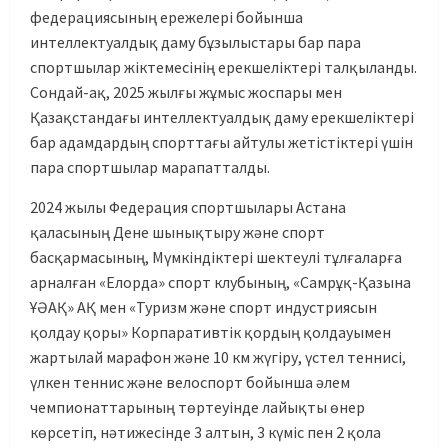
федерациясының ережелері бойынша
интеллектуалдық даму бұзылыстары бар пара
спортшылар жіктемесінің ерекшеліктері талқыланды.
Сондай-ақ, 2025 жылғы жұмыс жоспары мен
Қазақстандағы интеллектуалдық даму ерекшеліктері
бар адамдардың спорттағы айтулы жетістіктері үшін
пара спортшылар марапатталды.
2024 жылы Федерация спортшылары Астана
қаласының Дене шынықтыру және спорт
басқармасының, Мүмкіндіктері шектеулі тұлғаларға
арналған «Елорда» спорт клубының, «Самрұқ-Қазына
ҰӘАҚ» АҚ мен «Туризм және спорт индустриясын
қолдау қоры» Корпаративтік қордың қолдауымен
жартылай марафон және 10 км жүгіру, үстел теннисі,
үлкен теннис және велоспорт бойынша әлем
чемпионаттарының төртеуінде лайықты өнер
көрсетіп, нәтижесінде 3 алтын, 3 күміс пен 2 қола