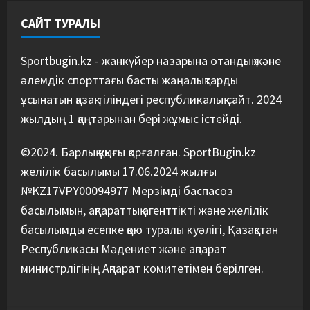
САЙТ ТУРАЛЫ
Басты жаңалық
Дзюдо
“Абені ұтуға болады, аңдысып
отырмыз”: Қырғызбаев
Sportbugin.kz - жанкүйер назарына отандық және
мәлімдеме жасады
әлемдік спорттағы басты жаңалықтарды
5
08/08/2026
ұсынатын қазақ тіліндегі республикалық сайт. 2024
жылдың 1 қаңтарынан бері жұмыс істейді.
©2024. Барлық құқығы қорғалған. SportBugin.kz
желілік басылымы 17.06.2024 жылғы
№KZ17VPY00094977 Мерзімді баспасөз
басылымын, ақпараттық агенттікті және желілік
басылымды есепке қою туралы куәлігі, Қазақстан
Республикасы Мәдениет және ақпарат
министрлігінің Ақпарат комитетімен берілген.