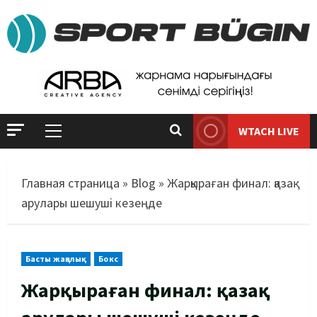
WTACH LIVE
Главная страница
»
Blog
»
Жарқыраған финал: қазақ
арулары шешуші кезеңде
Басты жаңалық
Бокс
Жарқыраған финал: қазақ