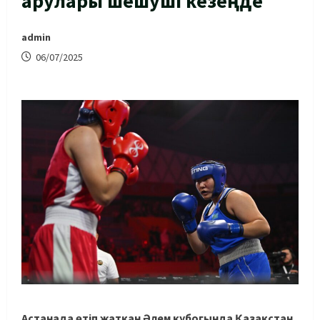
арулары шешуші кезеңде
admin
06/07/2025
Астанада өтіп жатқан Әлем кубогында Қазақстан