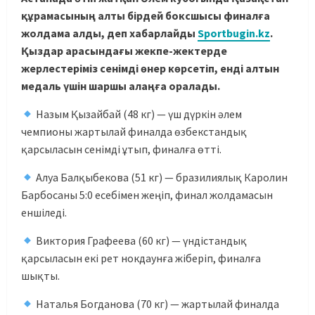
құрамасының алты бірдей боксшысы финалға
жолдама алды, деп хабарлайды
Sportbugin.kz
.
Қыздар арасындағы жекпе-жектерде
жерлестеріміз сенімді өнер көрсетіп, енді алтын
медаль үшін шаршы алаңға оралады.
Назым Қызайбай (48 кг) — үш дүркін әлем
чемпионы жартылай финалда өзбекстандық
қарсыласын сенімді ұтып, финалға өтті.
Алуа Балқыбекова (51 кг) — бразилиялық Каролин
Барбосаны 5:0 есебімен жеңіп, финал жолдамасын
еншіледі.
Виктория Графеева (60 кг) — үндістандық
қарсыласын екі рет нокдаунға жіберіп, финалға
шықты.
Наталья Богданова (70 кг) — жартылай финалда