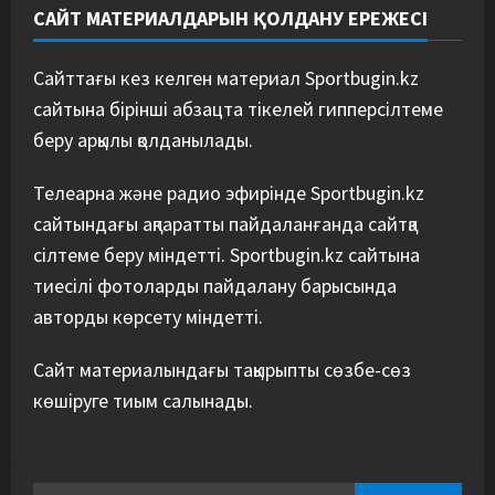
САЙТ МАТЕРИАЛДАРЫН ҚОЛДАНУ ЕРЕЖЕСІ
Сайттағы кез келген материал Sportbugin.kz
сайтына бірінші абзацта тікелей гипперсілтеме
беру арқылы қолданылады.
Телеарна және радио эфирінде Sportbugin.kz
сайтындағы ақпаратты пайдаланғанда сайтқа
сілтеме беру міндетті. Sportbugin.kz сайтына
тиесілі фотоларды пайдалану барысында
авторды көрсету міндетті.
Сайт материалындағы тақырыпты сөзбе-сөз
көшіруге тиым салынады.