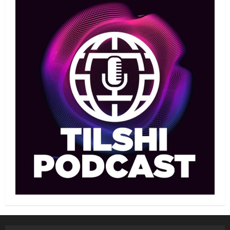
менеджері Арман Әшімов жайлы
жағымсыз оқиғаны айтты
1
07/08/2026
Басты жаңалық
Бокс
Махмұд пен Сәкен: Азия
ойындарына кім барады?
07/08/2026
2
Басты жаңалық
Күрес
“Оңай болған жоқ”: Өзбек
файтері өзінен үш есе ауыр
балуанды таза жеңді
3
07/08/2026
Басты жаңалық
Күрес
Әйгілі Снайдер мен Тажудинов
тағы бір жекпе-жек өткізеді
07/08/2026
4