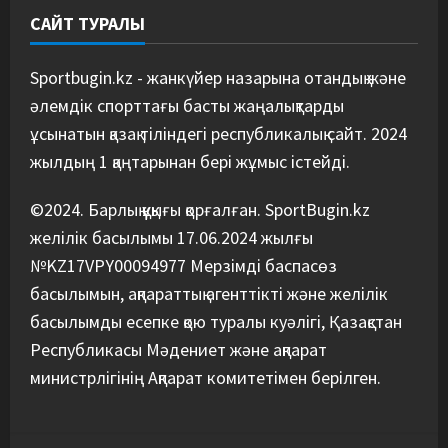
САЙТ ТУРАЛЫ
Басты жаңалық
Футбол
Футболдан Қазақстан
құрамасының бас бапкері
Sportbugin.kz - жанкүйер назарына отандық және
тағайындалды
әлемдік спорттағы басты жаңалықтарды
5
07/08/2026
ұсынатын қазақ тіліндегі республикалық сайт. 2024
жылдың 1 қаңтарынан бері жұмыс істейді.
©2024. Барлық құқығы қорғалған. SportBugin.kz
желілік басылымы 17.06.2024 жылғы
№KZ17VPY00094977 Мерзімді баспасөз
басылымын, ақпараттық агенттікті және желілік
басылымды есепке қою туралы куәлігі, Қазақстан
Республикасы Мәдениет және ақпарат
министрлігінің Ақпарат комитетімен берілген.