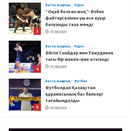
Басты жаңалық
Күрес
“Оңай болған жоқ”: Өзбек
файтері өзінен үш есе ауыр
балуанды таза жеңді
3
07/08/2026
Басты жаңалық
Күрес
Әйгілі Снайдер мен Тажудинов
тағы бір жекпе-жек өткізеді
07/08/2026
4
Басты жаңалық
Футбол
Футболдан Қазақстан
құрамасының бас бапкері
тағайындалды
5
07/08/2026
MMA
Басты жаңалық
Басқалардың жолын жапты: ММА