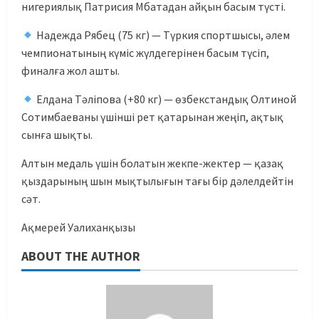
нигериялық Патрисия Мбатадан айқын басым түсті.
Надежда Рябец (75 кг) — Түркия спортшысы, әлем
чемпионатының күміс жүлдегерінен басым түсіп,
финалға жол ашты.
Елдана Тәліпова (+80 кг) — өзбекстандық Олтиной
Сотимбаеваны үшінші рет қатарынан жеңіп, ақтық
сынға шықты.
Алтын медаль үшін болатын жекпе-жектер — қазақ
қыздарының шын мықтылығын тағы бір дәлелдейтін
сәт.
Ақмерей Уалиханқызы
ABOUT THE AUTHOR