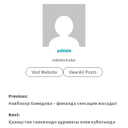
admin
Administrator
Visit Website
View All Posts
Previous:
Навбахор Хамидова – финалда сенсация жасады!
Next:
Қазақстан таеквондо құрамасы әлем кубогында