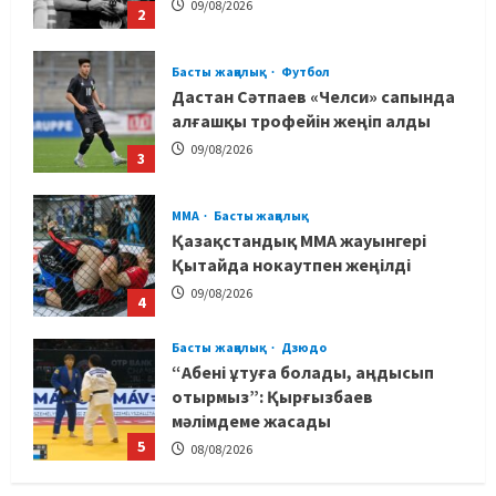
09/08/2026
2
Басты жаңалық
Футбол
Дастан Сәтпаев «Челси» сапында
алғашқы трофейін жеңіп алды
09/08/2026
3
MMA
Басты жаңалық
Қазақстандық MMA жауынгері
Қытайда нокаутпен жеңілді
09/08/2026
4
Басты жаңалық
Дзюдо
“Абені ұтуға болады, аңдысып
отырмыз”: Қырғызбаев
мәлімдеме жасады
5
08/08/2026