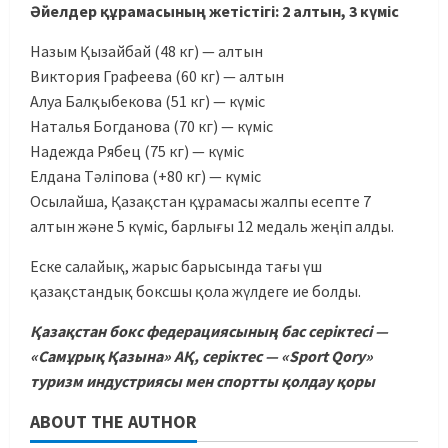
Әйелдер құрамасының жетістігі: 2 алтын, 3 күміс
Назым Қызайбай (48 кг) — алтын
Виктория Графеева (60 кг) — алтын
Алуа Балқыбекова (51 кг) — күміс
Наталья Богданова (70 кг) — күміс
Надежда Рябец (75 кг) — күміс
Елдана Тәліпова (+80 кг) — күміс
Осылайша, Қазақстан құрамасы жалпы есепте 7
алтын және 5 күміс, барлығы 12 медаль жеңіп алды.
Еске салайық, жарыс барысында тағы үш
қазақстандық боксшы қола жүлдеге ие болды.
Қазақстан бокс федерациясының бас серіктесі —
«Самұрық Қазына» АҚ, серіктес — «Sport Qory»
туризм индустриясы мен спортты қолдау қоры
ABOUT THE AUTHOR