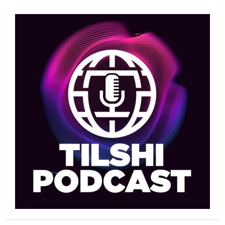
Басты жаңалық
Дзюдо
Елдос пен Такеока: Алматы
татамиінде әлем чемпиондары
09/08/2026
1
Басты жаңалық
Футбол
Лионель Мессидің әкесі қайтыс
болды
09/08/2026
2
Басты жаңалық
Футбол
Дастан Сәтпаев «Челси» сапында
алғашқы трофейін жеңіп алды
09/08/2026
3
MMA
Басты жаңалық
Қазақстандық MMA жауынгері
Қытайда нокаутпен жеңілді