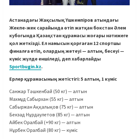
Астанадағы Жақсылық Үшкемпіров атындағы
Жекпе-жек сарайында өтіп жатқан бокстан Әлем
кубогында Қазақстан құрамасы жоғары нәтижеге
қол жеткізді. Ел намысын қорғаған 12 спортшы
финалға өтіп, олардың жетеуі — алтын, бесеуі —
күміс жүлде еншіледі, деп хабарлайды
Sportbugin.kz
.
Ерлер құрамасының жетістігі: 5 алтын, 1 күміс
Санжар Тәшкенбай (50 кг) — алтын
Махмұд Сабырхан (55 кг) — алтын
Сабыржан Аққалықов (75 кг) — алтын
Бекзад Нұрдәулетов (85 кг) — алтын
Айбек Оралбай (+90 кг) — алтын
Нұрбек Оралбай (80 кг) — күміс