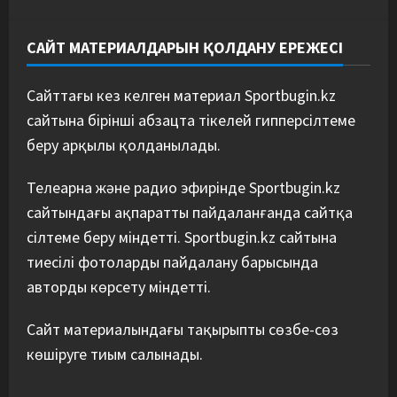
САЙТ МАТЕРИАЛДАРЫН ҚОЛДАНУ ЕРЕЖЕСІ
Сайттағы кез келген материал Sportbugin.kz
сайтына бірінші абзацта тікелей гипперсілтеме
беру арқылы қолданылады.
Телеарна және радио эфирінде Sportbugin.kz
сайтындағы ақпаратты пайдаланғанда сайтқа
сілтеме беру міндетті. Sportbugin.kz сайтына
тиесілі фотоларды пайдалану барысында
авторды көрсету міндетті.
Сайт материалындағы тақырыпты сөзбе-сөз
көшіруге тиым салынады.