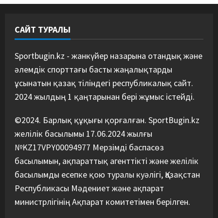
09/08/2026
4
САЙТ ТУРАЛЫ
Басты жаңалық
Дзюдо
“Абені ұтуға болады, аңдысып
отырмыз”: Қырғызбаев
Sportbugin.kz - жанкүйер назарына отандық және
мәлімдеме жасады
әлемдік спорттағы басты жаңалықтарды
5
08/08/2026
ұсынатын қазақ тіліндегі республикалық сайт.
2024 жылдың 1 қаңтарынан бері жұмыс істейді.
©2024. Барлық құқығы қорғалған. SportBugin.kz
желілік басылымы 17.06.2024 жылғы
№KZ17VPY00094977 Мерзімді баспасөз
басылымын, ақпараттық агенттікті және желілік
басылымды есепке қою туралы куәлігі, Қазақстан
Республикасы Мәдениет және ақпарат
министрлігінің Ақпарат комитетімен берілген.