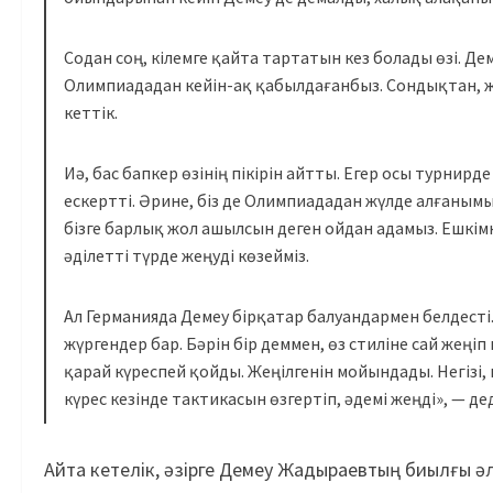
Содан соң, кілемге қайта тартатын кез болады өзі. Де
Олимпиададан кейін-ақ қабылдағанбыз. Сондықтан, ж
кеттік.
Иә, бас бапкер өзінің пікірін айтты. Егер осы турнир
ескертті. Әрине, біз де Олимпиададан жүлде алғаным
бізге барлық жол ашылсын деген ойдан адамыз. Ешкім
әділетті түрде жеңуді көзейміз.
Ал Германияда Демеу бірқатар балуандармен белдесті.
жүргендер бар. Бәрін бір деммен, өз стиліне сай жең
қарай күреспей қойды. Жеңілгенін мойындады. Негізі
күрес кезінде тактикасын өзгертіп, әдемі жеңді», — д
Айта кетелік, әзірге Демеу Жадыраевтың биылғы әл