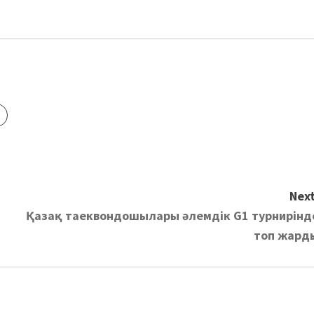
Next
Қазақ таеквондошылары әлемдік G1 турнирінд
топ жард