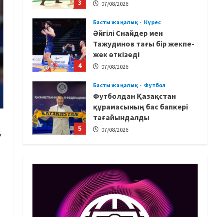
3
07/08/2026
Басты жаңалық
Күрес
Әйгілі Снайдер мен
Тажудинов тағы бір жекпе-
жек өткізеді
4
07/08/2026
Басты жаңалық
Футбол
Футболдан Қазақстан
құрамасының бас бапкері
тағайындалды
5
07/08/2026
,
MMA
Басты жаңалық
Басқалардың жолын
жапты: ММА менеджері
Арман Әшімов жайлы
жағымсыз оқиғаны айтты
1
07/08/2026
Басты жаңалық
Бокс