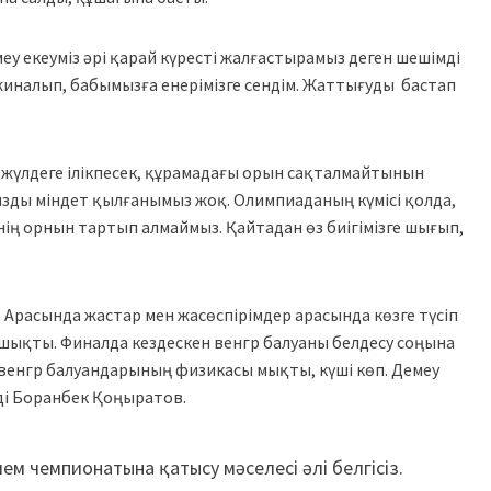
меу екеуміз әрі қарай күресті жалғастырамыз деген шешімді
иналып, бабымызға енерімізге сендім. Жаттығуды бастап
де жүлдеге ілікпесек, құрамадағы орын сақталмайтынын
ызды міндет қылғанымыз жоқ. Олимпиаданың күмісі қолда,
нің орнын тартып алмаймыз. Қайтадан өз биігімізге шығып,
 Арасында жастар мен жасөспірімдер арасында көзге түсіп
іп шықты. Финалда кездескен венгр балуаны белдесу соңына
, венгр балуандарының физикасы мықты, күші көп. Демеу
еді Боранбек Қоңыратов.
ем чемпионатына қатысу мәселесі әлі белгісіз.