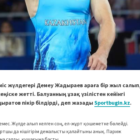
іс жүлдегері Демеу Жадыраев араға бір жыл салып
ңіске жетті. Балуанның ұзақ үзілістен кейінгі
ыратов пікір білдірді, деп жазады
Sportbugin.kz
.
емес. Жүлде алып келген соң, ел-жұрт қошеметке бөлейді.
ртшы да кішігірім демалысты қалайтыны анық. Париж
на салды, құшағына басты.