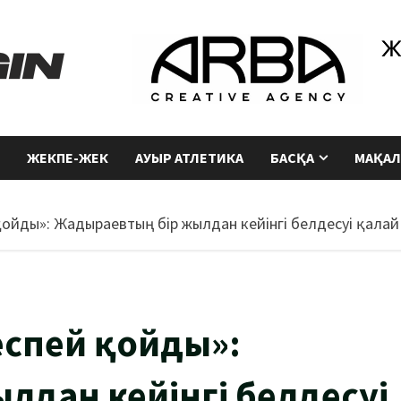
ЖЕКПЕ-ЖЕК
АУЫР АТЛЕТИКА
БАСҚА
МАҚАЛ
қойды»: Жадыраевтың бір жылдан кейінгі белдесуі қалай
еспей қойды»:
лдан кейінгі белдесуі