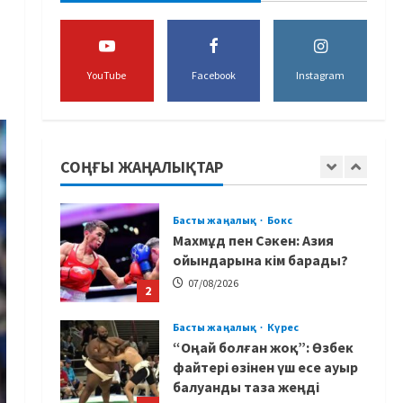
құрамасының бас бапкері
тағайындалды
5
07/08/2026
YouTube
Facebook
Instagram
MMA
Басты жаңалық
Басқалардың жолын
жапты: ММА менеджері
Арман Әшімов жайлы
СОҢҒЫ ЖАҢАЛЫҚТАР
жағымсыз оқиғаны айтты
1
07/08/2026
Басты жаңалық
Бокс
Махмұд пен Сәкен: Азия
ойындарына кім барады?
07/08/2026
2
Басты жаңалық
Күрес
“Оңай болған жоқ”: Өзбек
файтері өзінен үш есе ауыр
балуанды таза жеңді