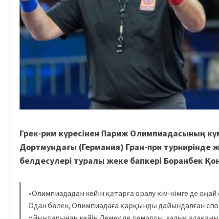
Грек-рим күресінен Париж Олимпиадасының күм
Дортмундағы (Германия) Гран-при турнирінде же
белдесулері туралы жеке бапкері Боранбек Қоң
«Олимпиададан кейін қатарға оралу кім-кімге де оңай 
Одан бөлек, Олимпиадаға қарқынды дайындалған спо
ойындарынан кейін Демеу де демалды, халық алақаны