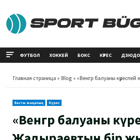
ФУТБОЛ
ХОККЕЙ
БОКС
КҮРЕС
ДЗЮДО
Главная страница
»
Blog
»
«Венгр балуаны күреспей 
Басты жаңалық
Күрес
«Венгр балуаны күр
Жадыраевтың бір жы