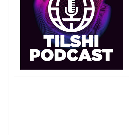
Махмұд пен Сәкен: Азия
ойындарына кім барады?
07/08/2026
2
Басты жаңалық
Күрес
“Оңай болған жоқ”: Өзбек
файтері өзінен үш есе ауыр
балуанды таза жеңді
3
07/08/2026
Басты жаңалық
Күрес
Әйгілі Снайдер мен
Тажудинов тағы бір жекпе-
жек өткізеді
4
07/08/2026
Басты жаңалық
Футбол
Футболдан Қазақстан
құрамасының бас бапкері
тағайындалды