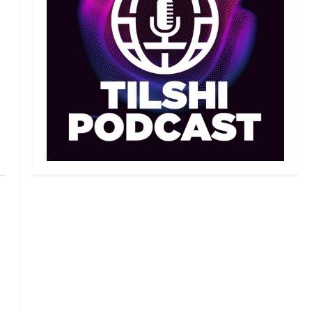
Махмұд пен Сәкен: Азия
ойындарына кім барады?
07/08/2026
2
Басты жаңалық
Күрес
“Оңай болған жоқ”: Өзбек
файтері өзінен үш есе ауыр
балуанды таза жеңді
3
07/08/2026
Басты жаңалық
Күрес
Әйгілі Снайдер мен
Тажудинов тағы бір жекпе-
жек өткізеді
4
07/08/2026
Басты жаңалық
Футбол
Футболдан Қазақстан
құрамасының бас бапкері
тағайындалды