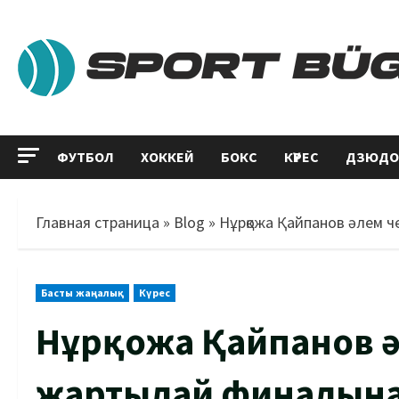
ФУТБОЛ
ХОККЕЙ
БОКС
КҮРЕС
ДЗЮДО
Главная страница
»
Blog
»
Нұрқожа Қайпанов әлем 
Басты жаңалық
Күрес
Нұрқожа Қайпанов 
жартылай финалын