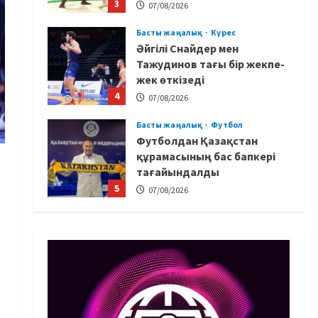
3
07/08/2026
Басты жаңалық
Күрес
Әйгілі Снайдер мен
Тажудинов тағы бір жекпе-
жек өткізеді
4
07/08/2026
Басты жаңалық
Футбол
Футболдан Қазақстан
құрамасының бас бапкері
тағайындалды
5
07/08/2026
MMA
Басты жаңалық
Басқалардың жолын
жапты: ММА менеджері
Арман Әшімов жайлы
жағымсыз оқиғаны айтты
1
07/08/2026
Басты жаңалық
Бокс