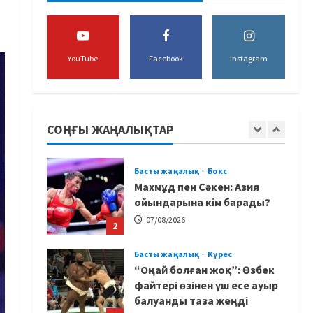
құрамасының бас бапкері
тағайындалды
5
07/08/2026
YouTube
Facebook
Instagram
MMA
Басты жаңалық
Басқалардың жолын
жапты: ММА менеджері
Арман Әшімов жайлы
СОҢҒЫ ЖАҢАЛЫҚТАР
жағымсыз оқиғаны айтты
1
07/08/2026
Басты жаңалық
Бокс
Махмұд пен Сәкен: Азия
ойындарына кім барады?
07/08/2026
2
Басты жаңалық
Күрес
“Оңай болған жоқ”: Өзбек
файтері өзінен үш есе ауыр
балуанды таза жеңді