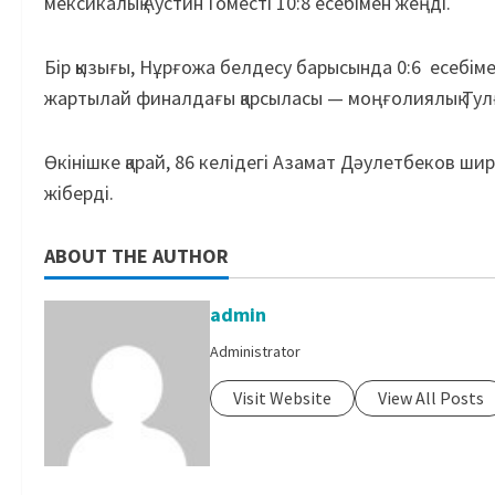
мексикалық Аустин Гоместі 10:8 есебімен жеңді.
Бір қызығы, Нұрғожа белдесу барысында 0:6 есебім
жартылай финалдағы қарсыласы — моңғолиялық Тул
Өкінішке қарай, 86 келідегі Азамат Дәулетбеков ш
жіберді.
ABOUT THE AUTHOR
admin
Administrator
Visit Website
View All Posts