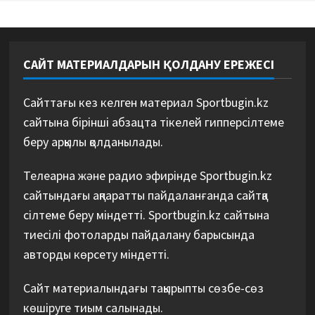
САЙТ МАТЕРИАЛДАРЫН ҚОЛДАНУ ЕРЕЖЕСІ
Сайттағы кез келген материал Sportbugin.kz
сайтына бірінші абзацта тікелей гипперсілтеме
беру арқылы қолданылады.
Телеарна және радио эфирінде Sportbugin.kz
сайтындағы ақпаратты пайдаланғанда сайтқа
сілтеме беру міндетті. Sportbugin.kz сайтына
тиесілі фотоларды пайдалану барысында
авторды көрсету міндетті.
Сайт материалындағы тақырыпты сөзбе-сөз
көшіруге тиым салынады.