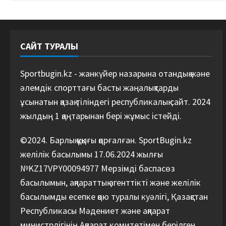
САЙТ ТУРАЛЫ
Sportbugin.kz - жанкүйер назарына отандық және
әлемдік спорттағы басты жаңалықтарды
ұсынатын қазақ тіліндегі республикалық сайт. 2024
жылдың 1 қаңтарынан бері жұмыс істейді.
©2024. Барлық құқығы қорғалған. SportBugin.kz
желілік басылымы 17.06.2024 жылғы
№KZ17VPY00094977 Мерзімді баспасөз
басылымын, ақпараттық агенттікті және желілік
басылымды есепке қою туралы куәлігі, Қазақстан
Республикасы Мәдениет және ақпарат
министрлігінің Ақпарат комитетімен берілген.