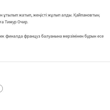
ен ұтылып жатып, жеңісті жұлып алды. Қайпановтың
ға Тимур Очир.
ирек финалда француз балуанына мерзімінен бұрын есе