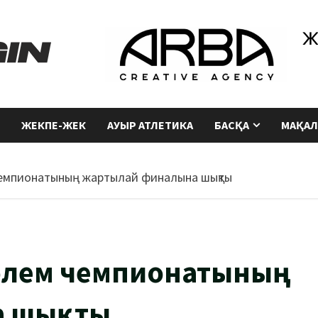
ЖЕКПЕ-ЖЕК
АУЫР АТЛЕТИКА
БАСҚА
МАҚАЛ
чемпионатының жартылай финалына шықты
әлем чемпионатының
а шықты