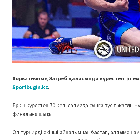
Хорватияның Загреб қаласында күрестен әлем
Sportbugin.kz
.
Еркін күрестен 70 келі салмақта сынға түсіп жатқ
финалына шықты.
Ол турнирді екінші айналымнан бастап, алдымен а