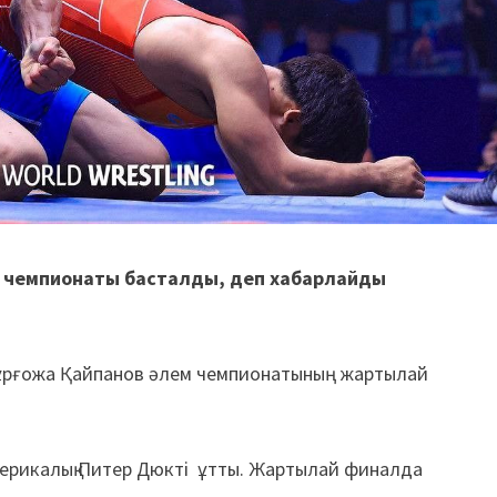
 чемпионаты басталды, деп хабарлайды
ан Нұрғожа Қайпанов әлем чемпионатының жартылай
мерикалық Питер Дюкті ұтты. Жартылай финалда