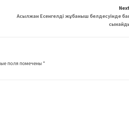
Next
Асылжан Есенгелді жұбаныш белдесуінде ба
сынайд
ные поля помечены
*