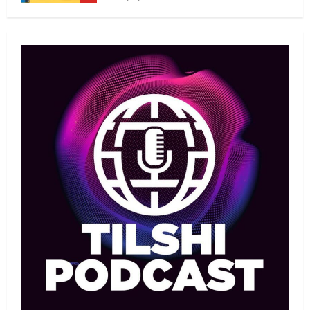
Басты жаңалық
Дзюдо
Елдос пен Такеока: Алматы
татамиінде әлем чемпиондары
09/08/2026
1
Басты жаңалық
Футбол
Лионель Мессидің әкесі қайтыс
болды
09/08/2026
2
Басты жаңалық
Футбол
Дастан Сәтпаев «Челси» сапында
алғашқы трофейін жеңіп алды
09/08/2026
3
MMA
Басты жаңалық