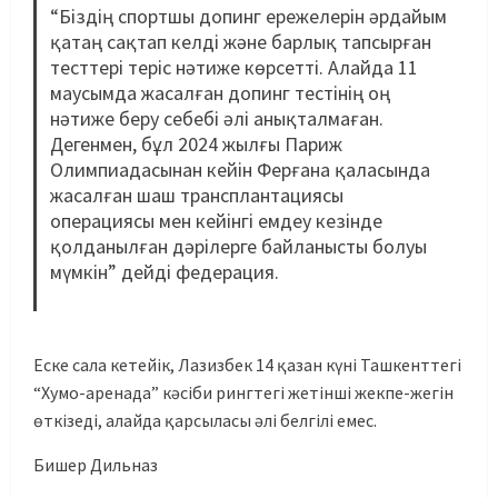
“Біздің спортшы допинг ережелерін әрдайым
қатаң сақтап келді және барлық тапсырған
тесттері теріс нәтиже көрсетті. Алайда 11
маусымда жасалған допинг тестінің оң
нәтиже беру себебі әлі анықталмаған.
Дегенмен, бұл 2024 жылғы Париж
Олимпиадасынан кейін Ферғана қаласында
жасалған шаш трансплантациясы
операциясы мен кейінгі емдеу кезінде
қолданылған дәрілерге байланысты болуы
мүмкін” дейді федерация.
Еске сала кетейік, Лазизбек 14 қазан күні Ташкенттегі
“Хумо-аренада” кәсіби рингтегі жетінші жекпе-жегін
өткізеді, алайда қарсыласы әлі белгілі емес.
Бишер Дильназ