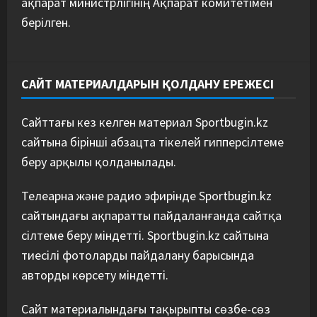
ақпарат министрлігінің Ақпарат комитетімен
берілген.
САЙТ МАТЕРИАЛДАРЫН ҚОЛДАНУ ЕРЕЖЕСІ
Сайттағы кез келген материал Sportbugin.kz
сайтына бірінші абзацта тікелей гипперсілтеме
беру арқылы қолданылады.
Телеарна және радио эфирінде Sportbugin.kz
сайтындағы ақпаратты пайдаланғанда сайтқа
сілтеме беру міндетті. Sportbugin.kz сайтына
тиесілі фотоларды пайдалану барысында
авторды көрсету міндетті.
Сайт материалындағы тақырыпты сөзбе-сөз