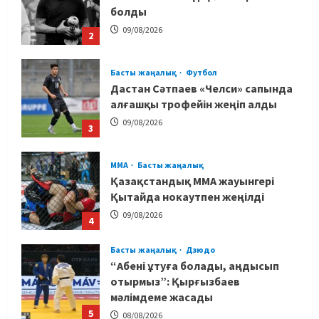
болды
09/08/2026
2
Басты жаңалық
Футбол
Дастан Сәтпаев «Челси» сапында
алғашқы трофейін жеңіп алды
09/08/2026
3
MMA
Басты жаңалық
Қазақстандық MMA жауынгері
Қытайда нокаутпен жеңілді
09/08/2026
4
Басты жаңалық
Дзюдо
“Абені ұтуға болады, аңдысып
отырмыз”: Қырғызбаев
мәлімдеме жасады
5
08/08/2026