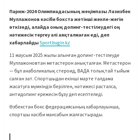
Париж-2024 Олимпиадасының жеңімпазы Лазизбек
Муллажонов кәсіби бокста жетінші жекпе-жегін
өткізеді, алайда оның допинг-тестілеудегі оң
нәтижесін тергеу әлі аяқталмаған еді, деп
хабарлайды
Sportbugin.kz
11 маусым 2025 жылы алынған допинг-тестілеуде
Муллажоновтан метастерон анықталған. Метастерон
— бұл анаболикалық стероид, ВАДА толықтай тыйым
салған зат. Спортшыдан екінші мәрте талдама
жасатуға мүмкіндік берілген, нәтижесі расталса,
антидопинг ережесін бұзу деп есептеледі.
Өзбекстан бокс федерациясының хабарлауынша,
спортшы кәсіби мансабын жалғастырады.