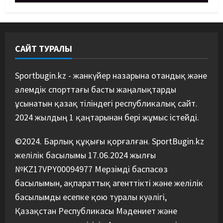
Қазақстандық MMA жауынгері
Қытайда нокаутпен жеңілді
09/08/2026
4
САЙТ ТУРАЛЫ
Басты жаңалық
Дзюдо
“Абені ұтуға болады, аңдысып
отырмыз”: Қырғызбаев
Sportbugin.kz - жанкүйер назарына отандық және
мәлімдеме жасады
әлемдік спорттағы басты жаңалықтарды
5
08/08/2026
ұсынатын қазақ тіліндегі республикалық сайт.
2024 жылдың 1 қаңтарынан бері жұмыс істейді.
©2024. Барлық құқығы қорғалған. SportBugin.kz
желілік басылымы 17.06.2024 жылғы
№KZ17VPY00094977 Мерзімді баспасөз
басылымын, ақпараттық агенттікті және желілік
басылымды есепке қою туралы куәлігі,
Қазақстан Республикасы Мәдениет және