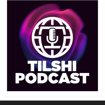
чемпионаты: Ел намысын кімдер
қорғайды?
1
06/08/2026
Басты жаңалық
Таеквондо
Иран құрамасының бас бапкері
отандық таеквондо
мамандарына жол көрсетуде
2
06/08/2026
Басты жаңалық
Бокс
Үш жыл күткен жекпе-жек: Мейірім
Нұрсұлтановтың қарсыласы
анықталды
3
06/08/2026
Басқа
Басты жаңалық
Теннис
Қазақстандық теннисші Бублик өз
отаны Ресейде теннис кортын
ашты
4