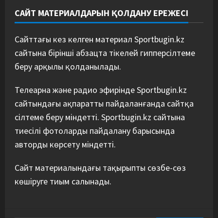
САЙТ МАТЕРИАЛДАРЫН ҚОЛДАНУ ЕРЕЖЕСІ
Сайттағы кез келген материал Sportbugin.kz
сайтына бірінші абзацта тікелей гипперсілтеме
беру арқылы қолданылады.
Телеарна және радио эфирінде Sportbugin.kz
сайтындағы ақпаратты пайдаланғанда сайтқа
сілтеме беру міндетті. Sportbugin.kz сайтына
тиесілі фотоларды пайдалану барысында
авторды көрсету міндетті.
Сайт материалындағы тақырыпты сөзбе-сөз
көшіруге тиым салынады.