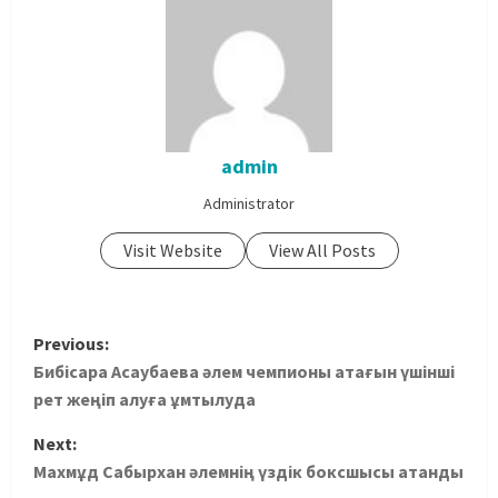
admin
Administrator
Visit Website
View All Posts
Previous:
Бибісара Асаубаева әлем чемпионы атағын үшінші
рет жеңіп алуға ұмтылуда
Next:
Махмұд Сабырхан әлемнің үздік боксшысы атанды