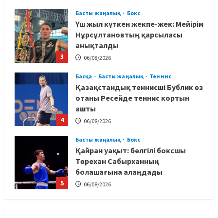
Басты жаңалық
Бокс
Үш жыл күткен жекпе-жек: Мейірім
Нұрсұлтановтың қарсыласы
анықталды
3
06/08/2026
Басқа
Басты жаңалық
Теннис
Қазақстандық теннисші Бублик өз
отаны Ресейде теннис кортын
ашты
4
06/08/2026
Басты жаңалық
Бокс
Қайран уақыт: белгілі боксшы
Төрехан Сабырханның
болашағына алаңдады
5
06/08/2026
Басты жаңалық
Бокс
Көркем гимнастикадан әлем