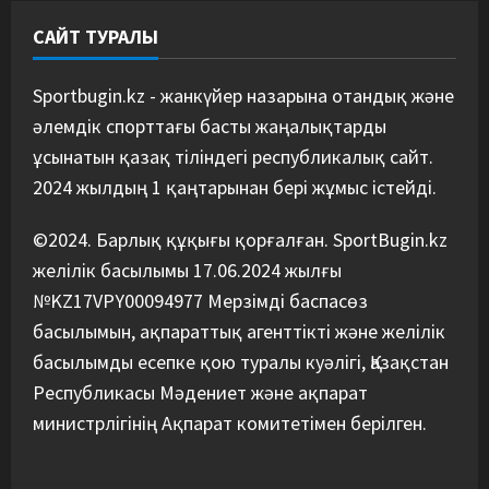
06/08/2026
САЙТ ТУРАЛЫ
Басты жаңалық
Бокс
Қайран уақыт: белгілі боксшы
Төрехан Сабырханның
Sportbugin.kz - жанкүйер назарына отандық және
болашағына алаңдады
әлемдік спорттағы басты жаңалықтарды
5
06/08/2026
ұсынатын қазақ тіліндегі республикалық сайт.
2024 жылдың 1 қаңтарынан бері жұмыс істейді.
©2024. Барлық құқығы қорғалған. SportBugin.kz
желілік басылымы 17.06.2024 жылғы
№KZ17VPY00094977 Мерзімді баспасөз
басылымын, ақпараттық агенттікті және желілік
басылымды есепке қою туралы куәлігі, Қазақстан
Республикасы Мәдениет және ақпарат
министрлігінің Ақпарат комитетімен берілген.