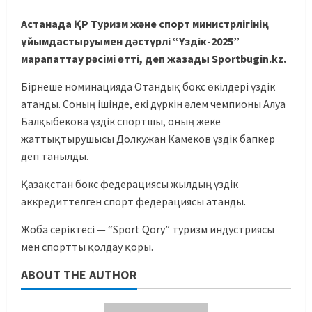
Астанада ҚР Туризм және спорт министрлігінің
ұйымдастыруымен дәстүрлі “Үздік-2025”
марапаттау рәсімі өтті, деп жазады Sportbugin.kz.
Бірнеше номинацияда Отандық бокс өкілдері үздік
атанды. Соның ішінде, екі дүркін әлем чемпионы Алуа
Балқыбекова үздік спортшы, оның жеке
жаттықтырушысы Долкужан Камеков үздік бапкер
деп танылды.
Қазақстан бокс федерациясы жылдың үздік
аккредиттелген спорт федерациясы атанды.
Жоба серіктесі — “Sport Qory” туризм индустриясы
мен спортты қолдау қоры.
ABOUT THE AUTHOR