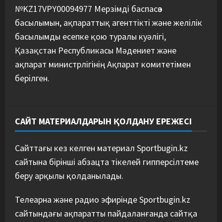
№KZ17VPY00094977 Мерзімді баспасөз
басылымын, ақпараттық агенттікті және желілік
басылымды есепке қою туралы куәлігі,
Қазақстан Республикасы Мәдениет және
ақпарат министрлігінің Ақпарат комитетімен
берілген.
САЙТ МАТЕРИАЛДАРЫН ҚОЛДАНУ ЕРЕЖЕСІ
Сайттағы кез келген материал Sportbugin.kz
сайтына бірінші абзацта тікелей гипперсілтеме
беру арқылы қолданылады.
Телеарна және радио эфирінде Sportbugin.kz
сайтындағы ақпаратты пайдаланғанда сайтқа