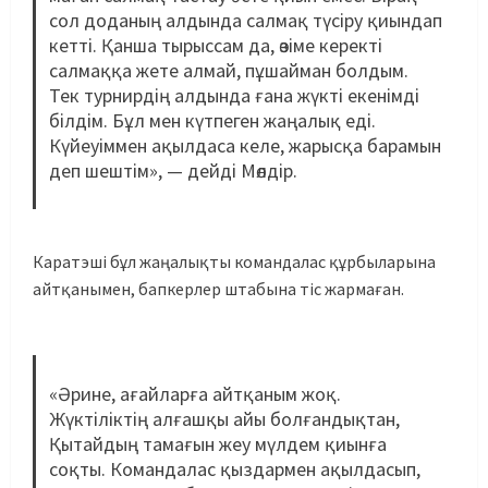
сол доданың алдында салмақ түсіру қиындап
кетті. Қанша тырыссам да, өзіме керекті
салмаққа жете алмай, пұшайман болдым.
Тек турнирдің алдында ғана жүкті екенімді
білдім. Бұл мен күтпеген жаңалық еді.
Күйеуіммен ақылдаса келе, жарысқа барамын
деп шештім», — дейді Мөлдір.
Каратэші бұл жаңалықты командалас құрбыларына
айтқанымен, бапкерлер штабына тіс жармаған.
«Әрине, ағайларға айтқаным жоқ.
Жүктіліктің алғашқы айы болғандықтан,
Қытайдың тамағын жеу мүлдем қиынға
соқты. Командалас қыздармен ақылдасып,