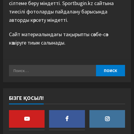
сілтеме беру міндетті. Sportbugin.kz сайтына
тиесілі фотоларды пайдалану барысында
авторды көрсету міндетті.
Сайт материалындағы тақырыпты сөзбе-сөз
көшіруге тиым салынады.
БІЗГЕ ҚОСЫЛ!