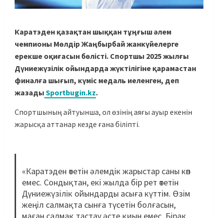
Каратэден қазақтан шыққан тұңғыш әлем
чемпионы Мөлдір Жаңбырбай жанкүйелерге
ерекше оқиғасын бөлісті. Спортшы 2025 жылғы
Дүниежүзілік ойындарда жүктілігіне қарамастан
финалға шығып, күміс медаль иеленген, деп
жазады
Sportbugin.kz
.
Спортшының айтуынша, ол өзінің аяғы ауыр екенін
жарысқа аттанар кезде ғана біліпті.
«Каратэден өтетін әлемдік жарыстар саны көп
емес. Сондықтан, екі жылда бір рет өтетін
Дүниежүзілік ойындарды асыға күттім. Өзім
жеңіл салмақта сынға түсетін болғасын,
маған салмақ тастау әсте қиын емес. Бірақ