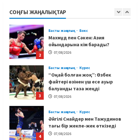
менеджері Арман Әшімов жайлы
жағымсыз оқиғаны айтты
СОҢҒЫ ЖАҢАЛЫҚТАР
1
07/08/2026
Басты жаңалық
Бокс
Махмұд пен Сәкен: Азия
ойындарына кім барады?
07/08/2026
2
Басты жаңалық
Күрес
“Оңай болған жоқ”: Өзбек
файтері өзінен үш есе ауыр
балуанды таза жеңді
3
07/08/2026
Басты жаңалық
Күрес
Әйгілі Снайдер мен Тажудинов
тағы бір жекпе-жек өткізеді
07/08/2026
4