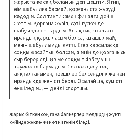
жарыста өте сақ боламын деп шештім. Яғни,
өзім шабуылға бармай, қорғаныста жүруді
көздедім. Сол тактикамен финалға дейін
жеттім. Қорғана жүріп, сәті түскенде
шабуылдап отырдым. Ал ақтық сындағы
ирандық қарсыласым болса, көп ашылмай,
менің шабуылымды күтті. Егер қарсыласқа
соққы жасайтын болсам, өзімнің де қорғанысы
сыр берер еді. Өзіме соққы өткізбеу үшін
тәуекелге бармадым. Сол кездесу тең
аяқталғанымен, төрешілер белсенділік жөнінен
ирандыққа жеңісті берді. Осылайша, күмісті
еншіледім», — дейді спортшы.
Жарыс біткен соң ғана бапкерлер Мөлдірдің жүкті
күйінде жекпе-жек өткізгенін біледі.