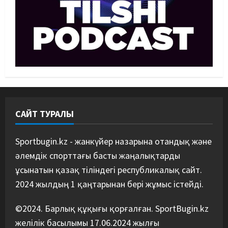
файтері өзінен үш есе ауыр
балуанды таза жеңді
3
07/08/2026
Басты жаңалық
Күрес
Әйгілі Снайдер мен Тажудинов
тағы бір жекпе-жек өткізеді
07/08/2026
4
САЙТ ТУРАЛЫ
Басты жаңалық
Футбол
Футболдан Қазақстан
құрамасының бас бапкері
Sportbugin.kz - жанкүйер назарына отандық және
тағайындалды
әлемдік спорттағы басты жаңалықтарды
5
07/08/2026
ұсынатын қазақ тіліндегі республикалық сайт.
2024 жылдың 1 қаңтарынан бері жұмыс істейді.
©2024. Барлық құқығы қорғалған. SportBugin.kz
желілік басылымы 17.06.2024 жылғы