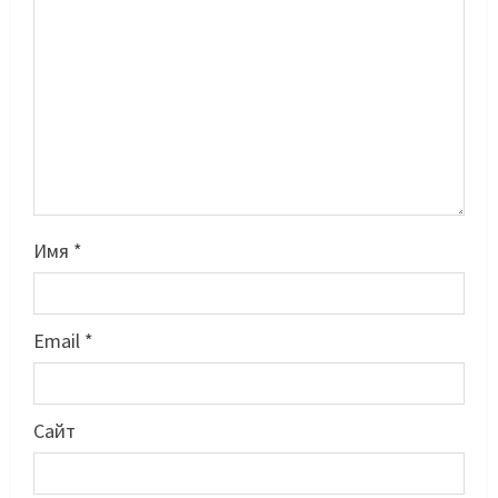
Имя
*
Email
*
Басты жаңалық
Бокс
Махмұд пен Сәкен: Азия
Сайт
ойындарына кім барады?
07/08/2026
2