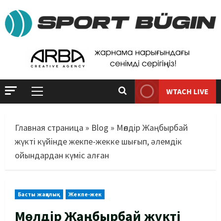
WTACH LIVE
Главная страница
»
Blog
»
Мөлдір Жаңбырбай
жүкті күйінде жекпе-жекке шығып, әлемдік
ойындардан күміс алған
Басты жаңалық
Жекпе-жек
Мөлдір Жаңбырбай жүкті