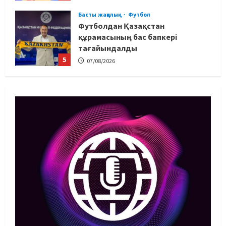
Басты жаңалық
Футбол
Футболдан Қазақстан
құрамасының бас бапкері
тағайындалды
5
07/08/2026
MMA
Басты жаңалық
Басқалардың жолын жапты: ММА
менеджері Арман Әшімов жайлы
жағымсыз оқиғаны айтты
1
07/08/2026
Басты жаңалық
Бокс
Махмұд пен Сәкен: Азия
ойындарына кім барады?
07/08/2026
2
Басты жаңалық
Күрес
“Оңай болған жоқ”: Өзбек