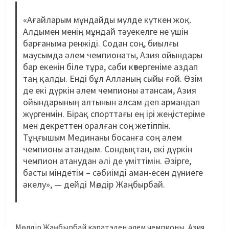
«Ағайларым мұндайды мүлде күткен жоқ.
Алдымен менің мұндай тәуекелге не үшін
барғаныма ренжіді. Содан соң, биылғы
маусымда әлем чемпионаты, Азия ойындары
бар екенін біле тұра, сәби көтергеніме аздап
таң қалды. Енді бұл Алланың сыйы ғой. Өзім
де екі дүркін әлем чемпионы атансам, Азия
ойындарының алтынын алсам деп армандап
жүргенмін. Бірақ спорттағы ең ірі жеңістеріме
мен декреттен оралған соң жетіппін.
Тұңғышым Мединаны босанға соң әлем
чемпионы атандым. Сондықтан, екі дүркін
чемпион атанудан әлі де үміттімін. Әзірге,
басты міндетім – сәбиімді аман-есен дүниеге
әкелу», — дейді Мөлдір Жаңбырбай.
Мөлдір Жаңбырбай каратэден әлем чемпионы, Азия