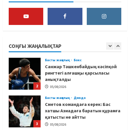
ұша алмай қалды
5
04/08/2026
Басты жаңалық
Күрес
Юсуповтың оралуы: Күрес
федерациясы дағыстандық
маманды тағы да шақыртты
СОҢҒЫ ЖАҢАЛЫҚТАР
1
05/08/2026
Басты жаңалық
Бокс
Санжар Тәшкенбайдың кәсіпқой
рингтегі алғашқы қарсыласы
анықталды
2
05/08/2026
Басты жаңалық
Дзюдо
Сметов командаға керек: Бас
хатшы Азиадаға баратын құрамға
қатысты не айтты
3
05/08/2026