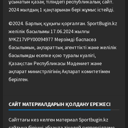
ұсынатын қазақ тіліндегі республикалық сайт.
2024 жылдың 1 қаңтарынан бері жұмыс істейді.
©2024. Барлық құқығы қорғалған. SportBugin.kz
желілік басылымы 17.06.2024 жылғы
№KZ17VPY00094977 Мерзімді баспасөз
басылымын, ақпараттық агенттікті және желілік
басылымды есепке қою туралы куәлігі,
Қазақстан Республикасы Мәдениет және
ақпарат министрлігінің Ақпарат комитетімен
берілген.
САЙТ МАТЕРИАЛДАРЫН ҚОЛДАНУ ЕРЕЖЕСІ
Сайттағы кез келген материал Sportbugin.kz
сайтына бірінші абзацта тікелей гипперсілтеме