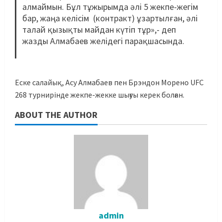
алмаймын. Бұл тұжырымда әлі 5 жекпе-жегім
бар, жаңа келісім (контракт) ұзартылған, әлі
талай қызықты майдан күтіп тұр»,- деп
жазды Алмабаев желідегі парақшасында.
Еске салайық, Асу Алмабаев пен Брэндон Морено UFC
268 турнирінде жекпе-жекке шығуы керек болған.
ABOUT THE AUTHOR
admin