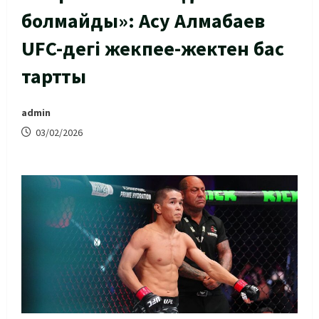
болмайды»: Асу Алмабаев
UFC-дегі жекпее-жектен бас
тартты
admin
03/02/2026