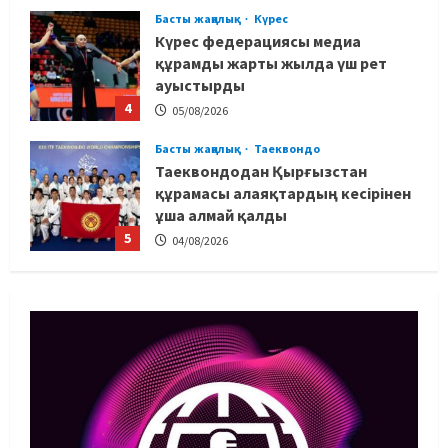
Басты жаңалық
Күрес
Күрес федерациясы медиа
құрамды жарты жылда үш рет
ауыстырды
4
05/08/2026
Басты жаңалық
Таеквондо
Таеквондодан Қырғызстан
құрамасы алаяқтардың кесірінен
ұша алмай қалды
5
04/08/2026
Басты жаңалық
Күрес
Юсуповтың оралуы: Күрес
федерациясы дағыстандық
маманды тағы да шақыртты
1
05/08/2026
Басты жаңалық
Бокс
Санжар Тәшкенбайдың кәсіпқой