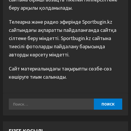
беру арқылы қолданылады.
Телеарна және радио эфирінде Sportbugin.kz
сайтындағы ақпаратты пайдаланғанда сайтқа
сілтеме беру міндетті. Sportbugin.kz сайтына
тиесілі фотоларды пайдалану барысында
авторды көрсету міндетті.
Сайт материалындағы тақырыпты сөзбе-сөз
көшіруге тиым салынады.
БІЗГЕ ҚОСЫЛ!