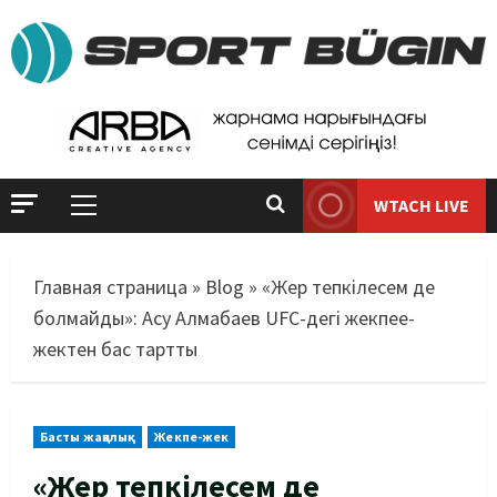
WTACH LIVE
Главная страница
»
Blog
»
«Жер тепкілесем де
болмайды»: Асу Алмабаев UFC-дегі жекпее-
жектен бас тартты
Басты жаңалық
Жекпе-жек
«Жер тепкілесем де