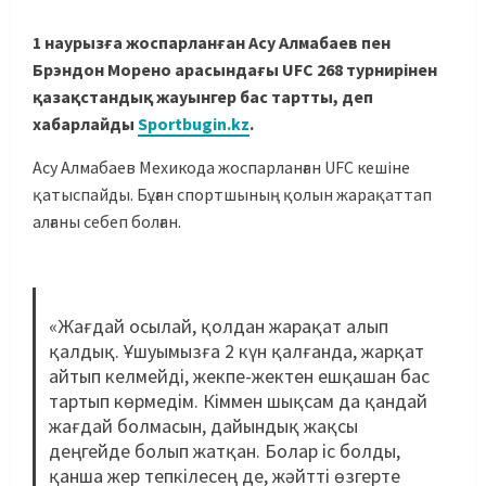
1 наурызға жоспарланған Асу Алмабаев пен
Брэндон Морено арасындағы UFC 268 турнирінен
қазақстандық жауынгер бас тартты, деп
хабарлайды
Sportbugin.kz
.
Асу Алмабаев Мехикода жоспарланған UFC кешіне
қатыспайды. Бұған спортшының қолын жарақаттап
алғаны себеп болған.
«Жағдай осылай, қолдан жарақат алып
қалдық. Ұшуымызға 2 күн қалғанда, жарқат
айтып келмейді, жекпе-жектен ешқашан бас
тартып көрмедім. Кіммен шықсам да қандай
жағдай болмасын, дайындық жақсы
деңгейде болып жатқан. Болар іс болды,
қанша жер тепкілесең де, жәйтті өзгерте