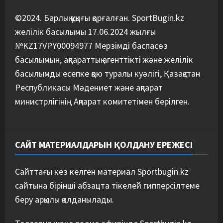
©2024. Барлық құқығы қорғалған. SportBugin.kz
желілік басылымы 17.06.2024 жылғы
№KZ17VPY00094977 Мерзімді баспасөз
басылымын, ақпараттық агенттікті және желілік
басылымды есепке қою туралы куәлігі, Қазақстан
Республикасы Мәдениет және ақпарат
министрлігінің Ақпарат комитетімен берілген.
САЙТ МАТЕРИАЛДАРЫН ҚОЛДАНУ ЕРЕЖЕСІ
Сайттағы кез келген материал Sportbugin.kz
сайтына бірінші абзацта тікелей гипперсілтеме
беру арқылы қолданылады.