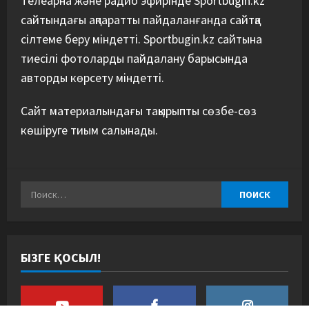
Телеарна және радио эфирінде Sportbugin.kz
сайтындағы ақпаратты пайдаланғанда сайтқа
сілтеме беру міндетті. Sportbugin.kz сайтына
тиесілі фотоларды пайдалану барысында
авторды көрсету міндетті.
Сайт материалындағы тақырыпты сөзбе-сөз
көшіруге тиым салынады.
БІЗГЕ ҚОСЫЛ!