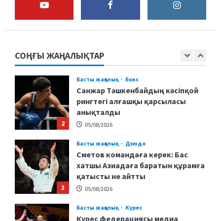
1
05/08/2026
Басты жаңалық
Бокс
Санжар Тәшкенбайдың кәсіпқой
рингтегі алғашқы қарсыласы
СОҢҒЫ ЖАҢАЛЫҚТАР
анықталды
2
05/08/2026
Басты жаңалық
Дзюдо
Сметов командаға керек: Бас
хатшы Азиадаға баратын құрамға
қатысты не айтты
3
05/08/2026
Басты жаңалық
Күрес
Күрес федерациясы медиа
құрамды жарты жылда үш рет
ауыстырды
4
05/08/2026
Басты жаңалық
Таеквондо