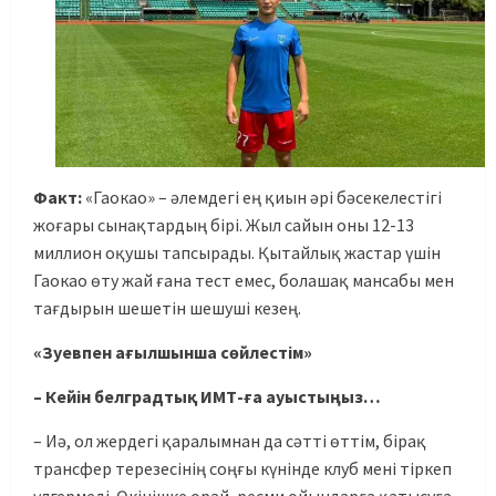
Факт:
«Гаокао» – әлемдегі ең қиын әрі бәсекелестігі
жоғары сынақтардың бірі. Жыл сайын оны 12-13
миллион оқушы тапсырады. Қытайлық жастар үшін
Гаокао өту жай ғана тест емес, болашақ мансабы мен
тағдырын шешетін шешуші кезең.
«Зуевпен ағылшынша сөйлестім»
– Кейін белградтық ИМТ-ға ауыстыңыз…
– Иә, ол жердегі қаралымнан да сәтті өттім, бірақ
трансфер терезесінің соңғы күнінде клуб мені тіркеп