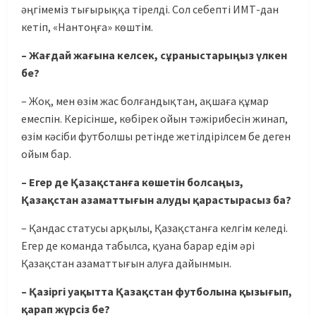
әңгімеміз тығырыққа тірелді. Сол себепті ИМТ-дан
кетіп, «Нантоңға» көштім.
– Жағдай жағына келсек, сұраныстарыңыз үлкен
бе?
– Жоқ, мен өзім жас болғандықтан, ақшаға құмар
емеспін. Керісінше, көбірек ойын тәжірибесін жинап,
өзім кәсіби футболшы ретінде жетілдірілсем бе деген
ойым бар.
– Егер де Қазақстанға көшетін болсаңыз,
Қазақстан азаматтығын алуды қарастырасыз ба?
– Қандас статусы арқылы, Қазақстанға келгім келеді.
Егер де команда табылса, қуана барар едім әрі
Қазақстан азаматтығын алуға дайынмын.
– Қазіргі уақытта Қазақстан футболына қызығып,
қарап жүрсіз бе?