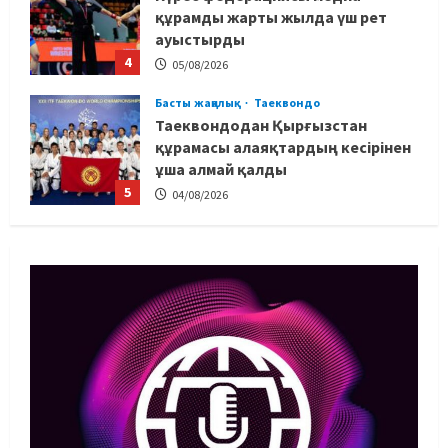
Таеквондодан Қырғызстан
құрамасы алаяқтардың кесірінен
ұша алмай қалды
5
04/08/2026
Басты жаңалық
Күрес
Юсуповтың оралуы: Күрес
федерациясы дағыстандық
маманды тағы да шақыртты
1
05/08/2026
Басты жаңалық
Бокс
Санжар Тәшкенбайдың кәсіпқой
рингтегі алғашқы қарсыласы
анықталды
2
05/08/2026
Басты жаңалық
Дзюдо
Сметов командаға керек: Бас
хатшы Азиадаға баратын құрамға