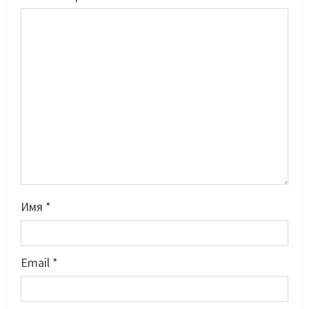
Имя
*
Басты жаңалық
Бокс
Санжар Тәшкенбайдың кәсіпқой
рингтегі алғашқы қарсыласы
анықталды
Email
*
2
05/08/2026
Басты жаңалық
Дзюдо