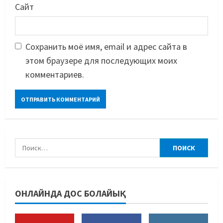
Сметов командаға керек: Бас
Сайт
хатшы Азиадаға баратын құрамға
қатысты не айтты
3
05/08/2026
Сохранить моё имя, email и адрес сайта в
Басты жаңалық
Күрес
этом браузере для последующих моих
Күрес федерациясы медиа
комментариев.
құрамды жарты жылда үш рет
ауыстырды
4
05/08/2026
Басты жаңалық
Таеквондо
Таеквондодан Қырғызстан
құрамасы алаяқтардың кесірінен
ұша алмай қалды
5
04/08/2026
Басты жаңалық
Күрес
ОНЛАЙНДА ДОС БОЛАЙЫҚ
Юсуповтың оралуы: Күрес
федерациясы дағыстандық
маманды тағы да шақыртты