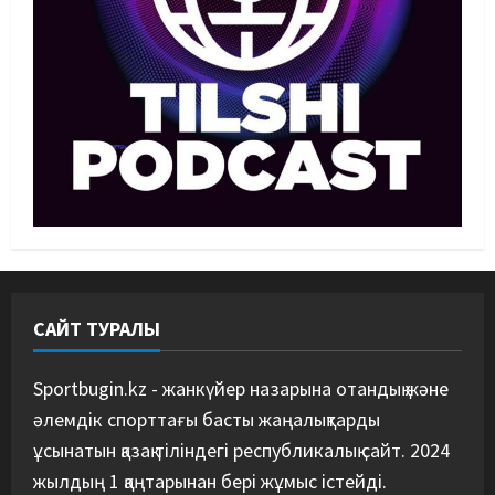
қатысты не айтты
3
05/08/2026
Басты жаңалық
Күрес
Күрес федерациясы медиа
құрамды жарты жылда үш рет
ауыстырды
4
05/08/2026
Басты жаңалық
Таеквондо
Таеквондодан Қырғызстан
құрамасы алаяқтардың кесірінен
ұша алмай қалды
5
04/08/2026
САЙТ ТУРАЛЫ
Sportbugin.kz - жанкүйер назарына отандық және
әлемдік спорттағы басты жаңалықтарды
ұсынатын қазақ тіліндегі республикалық сайт. 2024
жылдың 1 қаңтарынан бері жұмыс істейді.