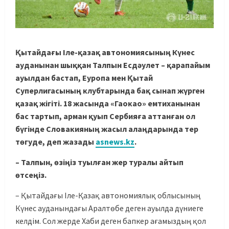
Қытайдағы Іле-қазақ автономиясының Күнес
ауданынан шыққан Талпын Есдәулет – қарапайым
ауылдан бастап, Еуропа мен Қытай
Суперлигасының клубтарында бақ сынап жүрген
қазақ жігіті. 18 жасында «Гаокао» емтиханынан
бас тартып, арман қуып Сербияға аттанған ол
бүгінде Словакияның жасыл алаңдарында тер
төгуде, деп жазады
asnews.kz
.
– Талпын, өзіңіз туылған жер туралы айтып
өтсеңіз.
– Қытайдағы Іле-Қазақ автономиялық облысының
Күнес ауданындағы Аралтөбе деген ауылда дүниеге
келдім. Сол жерде Хаби деген бапкер ағамыздың қол