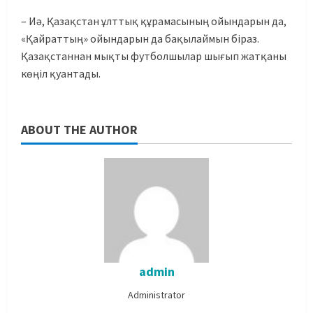
– Иә, Қазақстан ұлттық құрамасының ойындарын да,
«Қайраттың» ойындарын да бақылаймын біраз.
Қазақстаннан мықты футболшылар шығып жатқаны
көңіл қуантады.
ABOUT THE AUTHOR
admin
Administrator