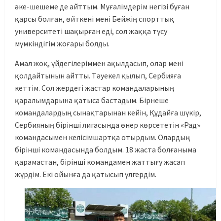
әке-шешеме де айттым. Мұғалімдерім негізі бұған
қарсы болған, өйткені мені Бейжің спорттық
университеті шақырған еді, сол жаққа түсу
мүмкіндігім жоғары болды.
Амал жоқ, үйдегілеріммен ақылдасып, олар мені
қолдайтынын айтты. Тәуекел қылып, Сербияға
кеттім. Сол жердегі жастар командаларының
қаралымдарына қатыса бастадым. Бірнеше
командалардың сынақтарынан кейін, Құдайға шүкір,
Сербияның бірінші лигасында өнер көрсететін «Рад»
командасымен келісімшартқа отырдым. Олардың
бірінші командасында болдым. 18 жаста болғаныма
қарамастан, бірінші командамен жаттығу жасап
жүрдім. Екі ойынға да қатысып үлгердім.