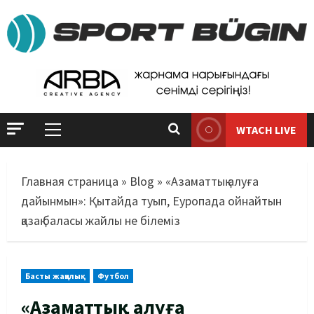
WTACH LIVE
Главная страница
»
Blog
»
«Азаматтық алуға
дайынмын»: Қытайда туып, Еуропада ойнайтын
қазақ баласы жайлы не білеміз
Басты жаңалық
Футбол
«Азаматтық алуға