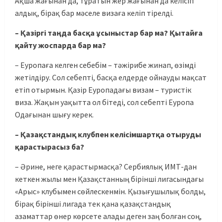
Ақша жағынан да, тұратын жер жағынан да келісіп
алдық, бірақ бар мәселе визаға келіп тірелді.
– Қазіргі таңда басқа ұсыныстар бар ма? Қытайға
қайту жоспарда бар ма?
– Еуропаға келген себебім – тәжірибе жинап, өзімді
жетілдіру. Сол себепті, басқа елдерде ойнауды мақсат
етіп отырмын. Қазір Еуропадағы визам – туристік
виза. Жақын уақытта ол бітеді, сол себепті Еуропа
Одағынан шығу керек.
– Қазақстандық клубпен келісімшартқа отыруды
қарастырасыз ба?
– Әрине, неге қарастырмасқа? Сербиялық ИМТ-дан
кеткен жылы мен Қазақстанның бірінші лигасындағы
«Арыс» клубымен сөйлескенмін. Қызығушылық болды,
бірақ бірінші лигада тек қана қазақстандық
азаматтар өнер көрсете алады деген заң болған соң,