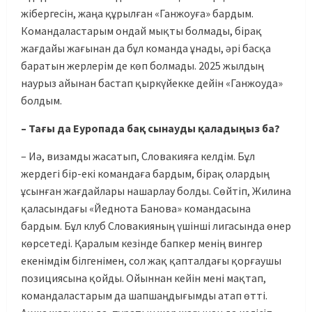
жібергесін, жаңа құрылған «Ганжоуға» бардым.
Командаластарым ондай мықты болмады, бірақ
жағдайы жағынан да бұл команда ұнады, әрі басқа
баратын жерлерім де көп болмады. 2025 жылдың
наурыз айынан бастап қыркүйекке дейін «Ганжоуда»
болдым.
– Тағы да Еуропада бақ сынауды қаладыңыз ба?
– Иә, визамды жасатып, Словакияға келдім. Бұл
жердегі бір-екі командаға бардым, бірақ олардың
ұсынған жағдайлары нашарлау болды. Сөйтіп, Жилина
қаласындағы «Йеднота Банова» командасына
бардым. Бұл клуб Словакияның үшінші лигасында өнер
көрсетеді. Қаралым кезінде бапкер менің вингер
екенімдім білгенімен, сол жақ қапталдағы қорғаушы
позициясына қойды. Ойыннан кейін мені мақтап,
командаластарым да шапшаңдығымды атап өтті.