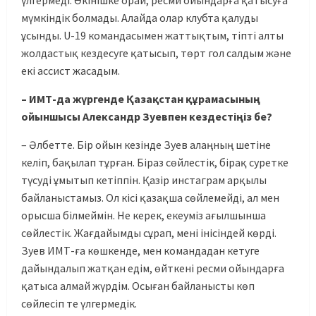
үлгермеді. Өкінішке орай, ресми ойындарға қатысуға
мүмкіндік болмады. Алайда олар клубта қалуды
ұсынды. U-19 командасымен жаттықтым, тіпті алты
жолдастық кездесуге қатысып, төрт гол салдым және
екі ассист жасадым.
– ИМТ-да жүргенде Қазақстан құрамасының
ойыншысы Александр Зуевпен кездестіңіз бе?
– Әлбетте. Бір ойын кезінде Зуев алаңның шетіне
келіп, бақылап тұрған. Біраз сөйлестік, бірақ суретке
түсуді ұмытып кетіппін. Қазір инстаграм арқылы
байланыстамыз. Ол кісі қазақша сөйлемейді, ал мен
орысша білмеймін. Не керек, екеуміз ағылшынша
сөйлестік. Жағдайымды сұрап, мені інісіндей көрді.
Зуев ИМТ-ға көшкенде, мен командадан кетуге
дайындалып жатқан едім, өйткені ресми ойындарға
қатыса алмай жүрдім. Осыған байланысты көп
сөйлесіп те үлгермедік.