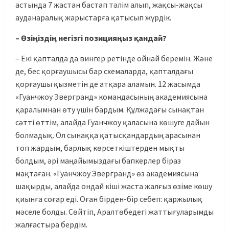
астында 7 жастан бастап тәлім алып, жақсы-жақсы
ауданаралық жарыстарға қатысып жүрдік.
– Өзіңіздің негізгі позицияңыз қандай?
– Екі қапталда да вингер ретінде ойнай беремін. Және
де, бес қорғаушысы бар схемаларда, қапталдағы
қорғаушы қызметін де атқара аламын. 12 жасымда
«Гуанчжоу Эвергранд» командасының академиясына
қаралымнан өту үшін бардым. Құлжадағы сынақтан
сәтті өттім, алайда Гуанчжоу қаласына көшуге дайын
болмадық. Ол сынаққа қатысқандардың арасынан
топ жардым, барлық көрсеткіштерден мықты
болдым, әрі маңайымыздағы бапкерлер біраз
мақтаған. «Гуанчжоу Эвергранд» өз академиясына
шақырды, алайда ондай кіші жаста жалғыз өзіме көшу
қиынға соғар еді. Оған бірден-бір себеп: қаржылық
мәселе болды. Сөйтіп, Аралтөбедегі жаттығуларымды
жалғастыра бердім.