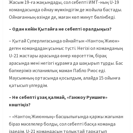
Жасым 19-ға жақындады, сол себепті ИМТ-ның U-19
командасында ойнау мүмкіндігім де жойыла бастады.
Ойнағанның өзінде де, маған көп минут бөлінбеді.
– Одан кейін Қытайға не себепті оралдыңыз?
– Қытай Суперлигасында ойнайтын «Нантоң Жиюн»
деген командадан ұсыныс түсті. Негізі ол команданың
U-21 жастары арасында өнер көрсеттім, бірақ
арасында мені негізгі құрамға да шақырып тұрды. Бас
бапкеріміз испаниялық маман Пабло Риос еді.
Маусымның ортасында қосылдым, алайда 15 ойынға
қатысып үлгердім.
– Не себепті ұзақ қалмай, «Ганжоу Руишиге»
көштіңіз?
– «Нантоң Жиюнның» басшылығында қаржы жағынан
біраз мәселелер болды, сол себепті басқа команда
іздедім. U-21 командасын толықтай тарқатып