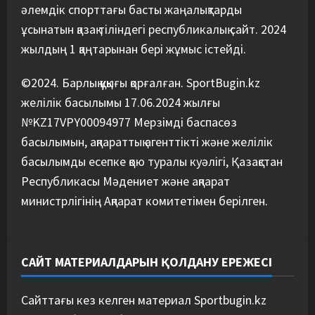
мәлімдеме жасады
әлемдік спорттағы басты жаңалықтарды
5
08/08/2026
ұсынатын қазақ тіліндегі республикалық сайт. 2024
жылдың 1 қаңтарынан бері жұмыс істейді.
©2024. Барлық құқығы қорғалған. SportBugin.kz
желілік басылымы 17.06.2024 жылғы
№KZ17VPY00094977 Мерзімді баспасөз
басылымын, ақпараттық агенттікті және желілік
басылымды есепке қою туралы куәлігі, Қазақстан
Республикасы Мәдениет және ақпарат
министрлігінің Ақпарат комитетімен берілген.
САЙТ МАТЕРИАЛДАРЫН ҚОЛДАНУ ЕРЕЖЕСІ
Сайттағы кез келген материал Sportbugin.kz