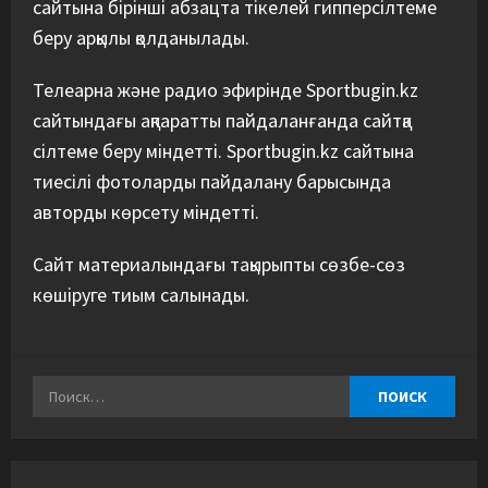
сайтына бірінші абзацта тікелей гипперсілтеме
беру арқылы қолданылады.
Телеарна және радио эфирінде Sportbugin.kz
сайтындағы ақпаратты пайдаланғанда сайтқа
сілтеме беру міндетті. Sportbugin.kz сайтына
тиесілі фотоларды пайдалану барысында
авторды көрсету міндетті.
Сайт материалындағы тақырыпты сөзбе-сөз
көшіруге тиым салынады.