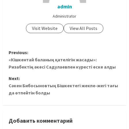
admin
Administrator
Visit Website
View All Posts
Previous:
«Кішкентай баланың қателігін жасады»:
Ризабектің әкесі Садулаевпен күресті еске алды
Next:
Сәкен Бибосыновтың Бішкектегі жекпе-жегі тағы
да өтпейтін болды
Добавить комментарий