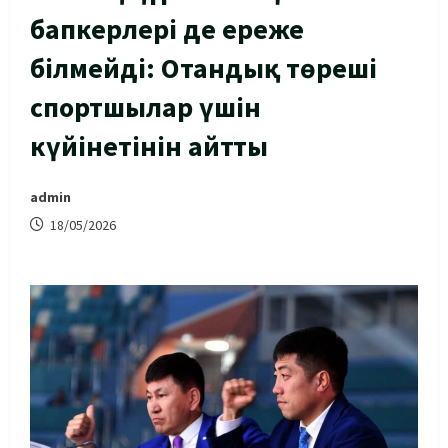
бапкерлері де ереже
білмейді: Отандық төреші
спортшылар үшін
күйінетінін айтты
admin
18/05/2026