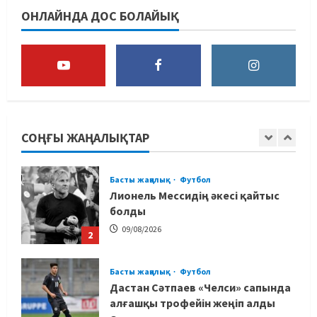
“Абені ұтуға болады, аңдысып
ОНЛАЙНДА ДОС БОЛАЙЫҚ
отырмыз”: Қырғызбаев
мәлімдеме жасады
5
08/08/2026
Басты жаңалық
Дзюдо
Елдос пен Такеока: Алматы
татамиінде әлем чемпиондары
СОҢҒЫ ЖАҢАЛЫҚТАР
09/08/2026
1
Басты жаңалық
Футбол
Лионель Мессидің әкесі қайтыс
болды
09/08/2026
2
Басты жаңалық
Футбол
Дастан Сәтпаев «Челси» сапында
алғашқы трофейін жеңіп алды