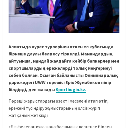
Алматыда күрес түрлерінен өткен ел кубогында
бірнеше даулы белдесу тіркелді. Мамандардың
айтуынша, мұндай жағдайға кейбір бапкерлер мен
спортшылардың ережелерді толық меңгермеуі
себеп болған. Осыған байланысты Олимпиадалық
дәрежедегі UWW төрешісі Ерік Жұмабеков пікір
білдірді, деп жазады
Sportbugin.kz.
Төреші жарыстардағы өзекті мәселені атап өтіп,
ережені түсіндіру жұмыстарының әлсіз жүріп
жатқанын жеткізді.
«Біз федерацияға жаңа басшылық келгенде бірден