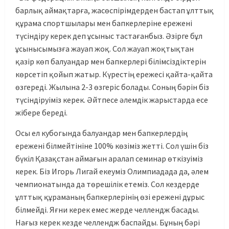
барлық аймақтарға, жасөспірімдерден бастап ұлттық
құрама спортшылары мен бапкерлеріне ережені
түсіндіру керек деп ұсыныс тастағанбыз. Әзірге бұл
ұсынысымызға жауап жоқ. Сол жауап жоқтықтан
қазір көп балуандар мен бапкерлері білімсіздіктерін
көрсетіп қойып жатыр. Күрестің ережесі қайта-қайта
өзгереді. Жылына 2-3 өзгеріс болады. Соның бәрін біз
түсіндіруіміз керек. Әйтпесе әлемдік жарыстарда есе
жібере береді.
Осы ел кубогында балуандар мен бапкерлердің
ережені білмейтініне 100% көзіміз жетті. Сол үшін біз
бүкіл Қазақстан аймағын аралап семинар өткізуіміз
керек. Біз Игорь Лигай екеуміз Олимпиадада да, әлем
чемпионатында да төрешілік етеміз. Сол кездерде
ұлттық құраманың бапкерлерінің өзі ережені дұрыс
білмейді. Яғни керек емес жерде челлендж басады.
Нағыз керек кезде челлендж баспайды. Бұның бәрі