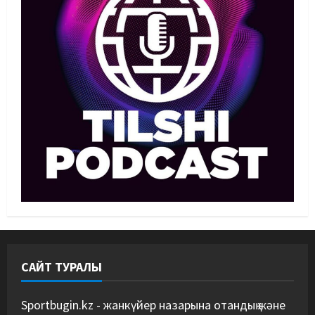
Басты жаңалық
Футбол
Лионель Мессидің әкесі қайтыс
болды
09/08/2026
2
Басты жаңалық
Футбол
Дастан Сәтпаев «Челси» сапында
алғашқы трофейін жеңіп алды
09/08/2026
3
MMA
Басты жаңалық
Қазақстандық MMA жауынгері
Қытайда нокаутпен жеңілді
09/08/2026
4
САЙТ ТУРАЛЫ
Басты жаңалық
Дзюдо
“Абені ұтуға болады, аңдысып
отырмыз”: Қырғызбаев
Sportbugin.kz - жанкүйер назарына отандық және