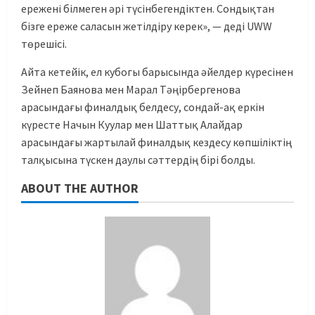
ережені білмеген әрі түсінбегендіктен. Сондықтан
бізге ереже саласын жетілдіру керек», — деді UWW
төрешісі.
Айта кетейік, ел кубогы барысында әйелдер күресінен
Зейнеп Баянова мен Марал Тәңірбергенова
арасындағы финалдық белдесу, сондай-ақ еркін
күресте Начын Куулар мен Шаттық Алайдар
арасындағы жартылай финалдық кездесу көпшіліктің
талқысына түскен даулы сәттердің бірі болды.
ABOUT THE AUTHOR