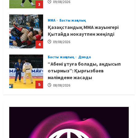
09/08/2026
3
MMA
Басты жаңалық
Қазақстандық MMA жауынгері
Қытайда нокаутпен жеңілді
09/08/2026
4
Басты жаңалық
Дзюдо
“Абені ұтуға болады, аңдысып
отырмыз”: Қырғызбаев
мәлімдеме жасады
5
08/08/2026
Басты жаңалық
Дзюдо
Елдос пен Такеока: Алматы
татамиінде әлем чемпиондары
09/08/2026
1