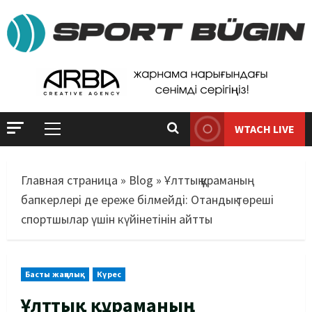
WTACH LIVE
Главная страница
»
Blog
»
Ұлттық құраманың
бапкерлері де ереже білмейді: Отандық төреші
спортшылар үшін күйінетінін айтты
Басты жаңалық
Күрес
Ұлттық құраманың