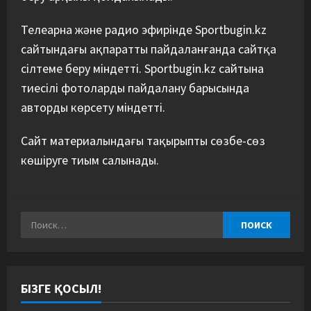
Телеарна және радио эфирінде Sportbugin.kz
сайтындағы ақпаратты пайдаланғанда сайтқа
сілтеме беру міндетті. Sportbugin.kz сайтына
тиесілі фотоларды пайдалану барысында
авторды көрсету міндетті.
Сайт материалындағы тақырыпты сөзбе-сөз
көшіруге тиым салынады.
БІЗГЕ ҚОСЫЛ!