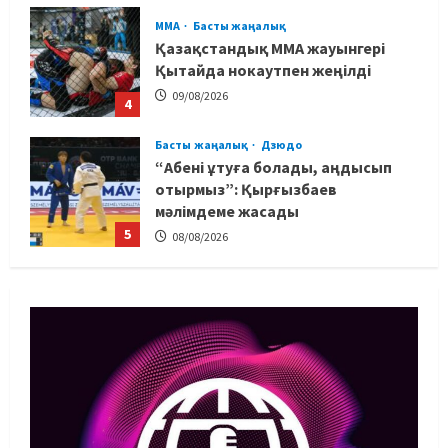
MMA
Басты жаңалық
Қазақстандық MMA жауынгері
Қытайда нокаутпен жеңілді
09/08/2026
4
Басты жаңалық
Дзюдо
“Абені ұтуға болады, аңдысып
отырмыз”: Қырғызбаев
мәлімдеме жасады
5
08/08/2026
Басты жаңалық
Дзюдо
Елдос пен Такеока: Алматы
татамиінде әлем чемпиондары
09/08/2026
1
Басты жаңалық
Футбол
Лионель Мессидің әкесі қайтыс