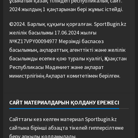
ұсынатын қазақ тіліндегі республикалық сайт.
2024 жылдың 1 қаңтарынан бері жұмыс істейді.
©2024. Барлық құқығы қорғалған. SportBugin.kz
желілік басылымы 17.06.2024 жылғы
№KZ17VPY00094977 Мерзімді баспасөз
басылымын, ақпараттық агенттікті және желілік
басылымды есепке қою туралы куәлігі, Қазақстан
Республикасы Мәдениет және ақпарат
министрлігінің Ақпарат комитетімен берілген.
САЙТ МАТЕРИАЛДАРЫН ҚОЛДАНУ ЕРЕЖЕСІ
Сайттағы кез келген материал Sportbugin.kz
сайтына бірінші абзацта тікелей гипперсілтеме
беру арқылы қолданылады.