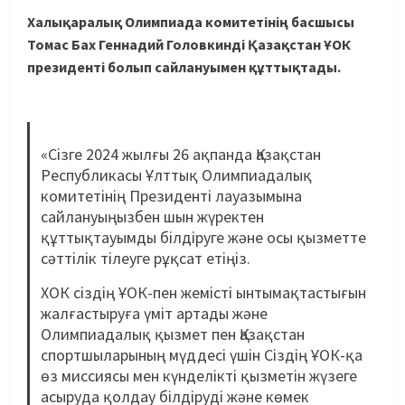
Халықаралық Олимпиада комитетінің басшысы
Томас Бах Геннадий Головкинді Қазақстан ҰОК
президенті болып сайлануымен құттықтады.
«Сізге 2024 жылғы 26 ақпанда Қазақстан
Республикасы Ұлттық Олимпиадалық
комитетінің Президенті лауазымына
сайлануыңызбен шын жүректен
құттықтауымды білдіруге және осы қызметте
сәттілік тілеуге рұқсат етіңіз.
ХОК сіздің ҰОК-пен жемісті ынтымақтастығын
жалғастыруға үміт артады және
Олимпиадалық қызмет пен Қазақстан
спортшыларының мүддесі үшін Сіздің ҰОК-қа
өз миссиясы мен күнделікті қызметін жүзеге
асыруда қолдау білдіруді және көмек