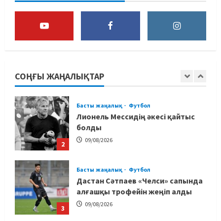
мәлімдеме жасады
5
08/08/2026
Басты жаңалық
Дзюдо
Елдос пен Такеока: Алматы
татамиінде әлем чемпиондары
СОҢҒЫ ЖАҢАЛЫҚТАР
09/08/2026
1
Басты жаңалық
Футбол
Лионель Мессидің әкесі қайтыс
болды
09/08/2026
2
Басты жаңалық
Футбол
Дастан Сәтпаев «Челси» сапында
алғашқы трофейін жеңіп алды
09/08/2026
3