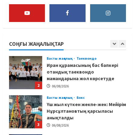
болашағына алаңдады
5
06/08/2026
Басты жаңалық
Бокс
Көркем гимнастикадан әлем
чемпионаты: Ел намысын кімдер
қорғайды?
СОҢҒЫ ЖАҢАЛЫҚТАР
1
06/08/2026
Басты жаңалық
Таеквондо
Иран құрамасының бас бапкері
отандық таеквондо
мамандарына жол көрсетуде
2
06/08/2026
Басты жаңалық
Бокс
Үш жыл күткен жекпе-жек: Мейірім
Нұрсұлтановтың қарсыласы
анықталды
3
06/08/2026