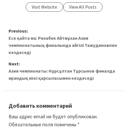
Visit Website
View All Posts
Previous:
Есе қайта ма: Ризабек Айтмұхан Азия
чемпионатының финалында әйгілі Тажудиновпен
кездеседі
Next:
Азия чемпионаты: Нұрсұлтан Тұрсынов финалда
ирандық әккі қарсыласымен кездеседі
Добавить комментарий
Ваш адрес email не будет опубликован.
Обязательные поля помечены
*