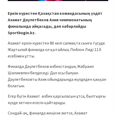
Еркін күрестен Қазақстан командасының үздігі
Азамат Дәулетбеков Азия чемпионатының
финалында айқасады, деп хабарлайды
Sportbugin.kz.
Азамат еркін күрестен 86 келі салмақта сынға түсуде.
Жартылай финалда ол қытайлық Пейлон Лиді 11:0
есебімен ұтты.
Финалда Дәулетбеков өзбекстандық Жабраил
Шапиевпен белдеседі. Дәл осы балуан
Дәулетбековты Азия ойындарында жүлдеден қаққан
болатын.
Егер бүгін Азамат өзбек қарсыласын ұтса, былтырғы
күзде кеткен есесін қайтарады.
Сондай-ақ, финалда жеңіске жетсе, Азамат