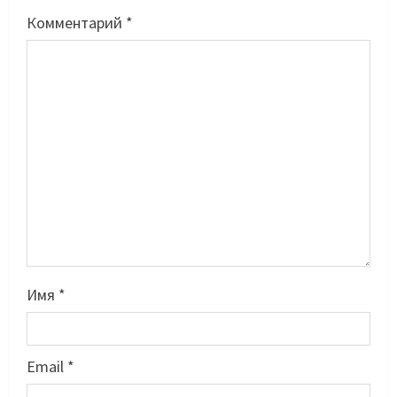
Комментарий
*
Имя
*
Email
*
Басты жаңалық
Таеквондо