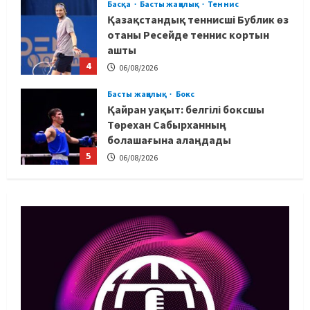
Басқа
Басты жаңалық
Теннис
Қазақстандық теннисші Бублик өз
отаны Ресейде теннис кортын
ашты
4
06/08/2026
Басты жаңалық
Бокс
Қайран уақыт: белгілі боксшы
Төрехан Сабырханның
болашағына алаңдады
5
06/08/2026
Басты жаңалық
Бокс
Көркем гимнастикадан әлем
чемпионаты: Ел намысын кімдер
қорғайды?
1
06/08/2026
Басты жаңалық
Таеквондо
Иран құрамасының бас бапкері
отандық таеквондо