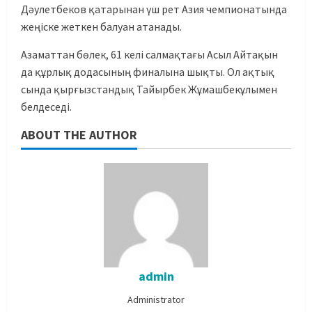
Дәулетбеков қатарынан үш рет Азия чемпионатында
жеңіске жеткен балуан атанады.
Азаматтан бөлек, 61 келі салмақтағы Асыл Айтақын
да құрлық додасының финалына шықты. Ол ақтық
сында қырғызстандық Тайырбек Жұмашбекұлымен
белдеседі.
ABOUT THE AUTHOR
admin
Administrator