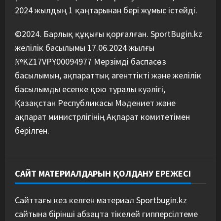
2024 жылдың 1 қаңтарынан бері жұмыс істейді.
©2024. Барлық құқығы қорғалған. SportBugin.kz
желілік басылымы 17.06.2024 жылғы
№KZ17VPY00094977 Мерзімді баспасөз
басылымын, ақпараттық агенттікті және желілік
басылымды есепке қою туралы куәлігі,
Қазақстан Республикасы Мәдениет және
ақпарат министрлігінің Ақпарат комитетімен
берілген.
САЙТ МАТЕРИАЛДАРЫН ҚОЛДАНУ ЕРЕЖЕСІ
Сайттағы кез келген материал Sportbugin.kz
сайтына бірінші абзацта тікелей гипперсілтеме