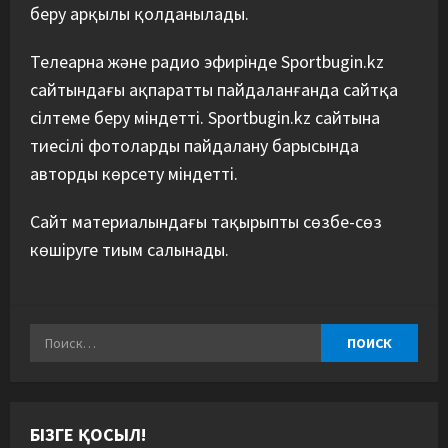
беру арқылы қолданылады.
Телеарна және радио эфирінде Sportbugin.kz
сайтындағы ақпаратты пайдаланғанда сайтқа
сілтеме беру міндетті. Sportbugin.kz сайтына
тиесілі фотоларды пайдалану барысында
авторды көрсету міндетті.
Сайт материалындағы тақырыпты сөзбе-сөз
көшіруге тиым салынады.
БІЗГЕ ҚОСЫЛ!