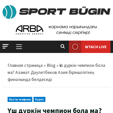
WTACH LIVE
Главная страница
»
Blog
»
Үш дүркін чемпион бола
ма? Азамат Дәулетбеков Азия біріншілігінің
финалында белдеседі
Басты жаңалық
Күрес
Үш дүркін чемпион бола ма?