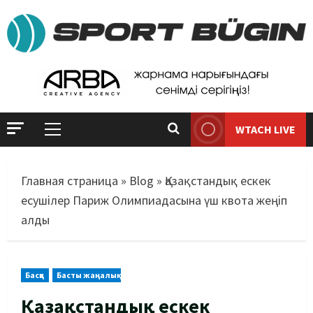
WTACH LIVE
Главная страница
»
Blog
»
Қазақстандық ескек
есушілер Париж Олимпиадасына үш квота жеңіп
алды
Басқа
Басты жаңалық
Қазақстандық ескек