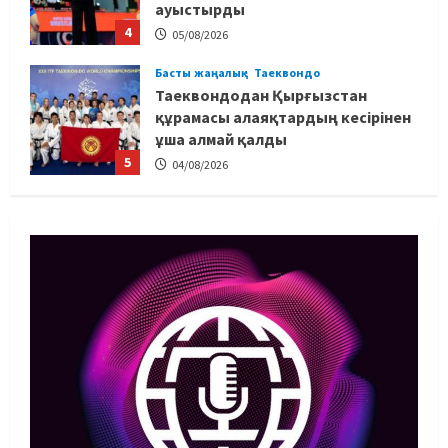
ауыстырды
4
05/08/2026
Басты жаңалық
Таеквондо
Таеквондодан Қырғызстан
құрамасы алаяқтардың кесірінен
ұша алмай қалды
5
04/08/2026
Басты жаңалық
Күрес
Юсуповтың оралуы: Күрес
федерациясы дағыстандық
маманды тағы да шақыртты
1
05/08/2026
Басты жаңалық
Бокс
Санжар Тәшкенбайдың кәсіпқой
рингтегі алғашқы қарсыласы
анықталды
2
05/08/2026