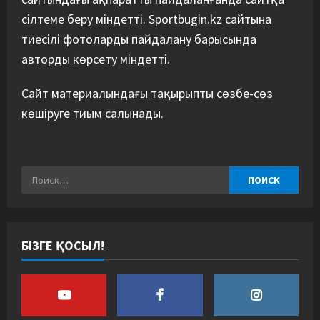
сілтеме беру міндетті. Sportbugin.kz сайтына
тиесілі фотоларды пайдалану барысында
авторды көрсету міндетті.
Сайт материалындағы тақырыпты сөзбе-сөз
көшіруге тиым салынады.
БІЗГЕ ҚОСЫЛ!