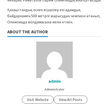
Бекарыс Раматулла Париж Олимпиадасына қатысады.
Қазақстандық ескек есушілер екі адамдық
байдаркамен 500 метрге жарысудан чемпион атанып,
Олимпиада жолдамасына иелік еткен.
ABOUT THE AUTHOR
admin
Administrator
Visit Website
View All Posts