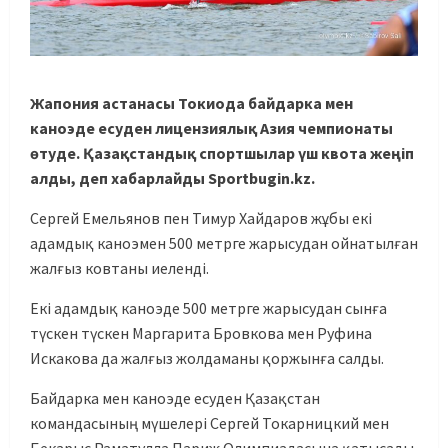
Жапония астанасы Токиода байдарка мен
каноэде есуден лицензиялық Азия чемпионаты
өтуде. Қазақстандық спортшылар үш квота жеңіп
алды, деп хабарлайды Sportbugin.kz.
Сергей Емельянов пен Тимур Хайдаров жұбы екі
адамдық каноэмен 500 метрге жарысудан ойнатылған
жалғыз ковтаны иеленді.
Екі адамдық каноэде 500 метрге жарысудан сынға
түскен түскен Маргарита Бровкова мен Руфина
Искакова да жалғыз жолдаманы қоржынға салды.
Байдарка мен каноэде есуден Қазақстан
командасының мүшелері Сергей Токарницкий мен