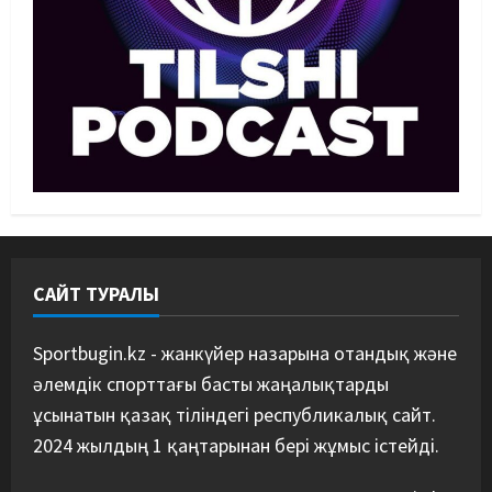
Басты жаңалық
Дзюдо
Сметов командаға керек: Бас
хатшы Азиадаға баратын құрамға
қатысты не айтты
3
05/08/2026
Басты жаңалық
Күрес
Күрес федерациясы медиа
құрамды жарты жылда үш рет
ауыстырды
4
05/08/2026
САЙТ ТУРАЛЫ
Басты жаңалық
Таеквондо
Таеквондодан Қырғызстан
құрамасы алаяқтардың кесірінен
Sportbugin.kz - жанкүйер назарына отандық және
ұша алмай қалды
әлемдік спорттағы басты жаңалықтарды
5
04/08/2026
ұсынатын қазақ тіліндегі республикалық сайт.
2024 жылдың 1 қаңтарынан бері жұмыс істейді.