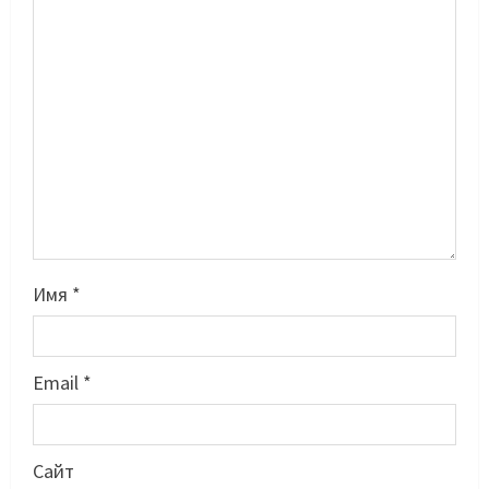
Имя
*
Email
*
Басты жаңалық
Бокс
Санжар Тәшкенбайдың кәсіпқой
рингтегі алғашқы қарсыласы
Сайт
анықталды