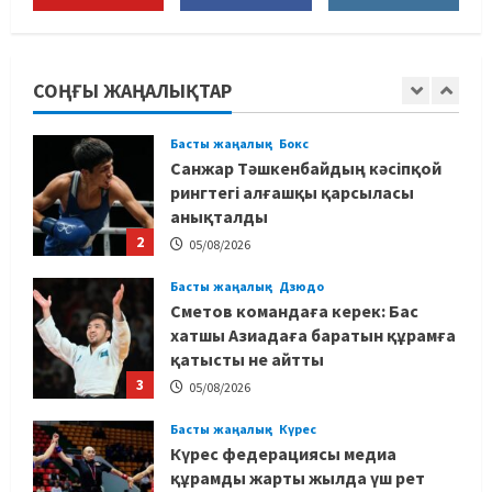
Басты жаңалық
Күрес
Юсуповтың оралуы: Күрес
федерациясы дағыстандық
маманды тағы да шақыртты
СОҢҒЫ ЖАҢАЛЫҚТАР
1
05/08/2026
Басты жаңалық
Бокс
Санжар Тәшкенбайдың кәсіпқой
рингтегі алғашқы қарсыласы
анықталды
2
05/08/2026
Басты жаңалық
Дзюдо
Сметов командаға керек: Бас
хатшы Азиадаға баратын құрамға
қатысты не айтты
3
05/08/2026
Басты жаңалық
Күрес
Күрес федерациясы медиа
құрамды жарты жылда үш рет