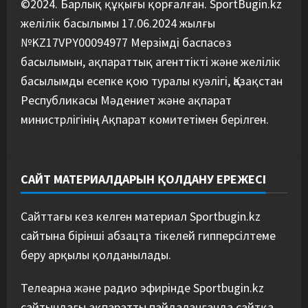
©2024. Барлық құқығы қорғалған. SportBugin.kz
желілік басылымы 17.06.2024 жылғы
№KZ17VPY00094977 Мерзімді баспасөз
басылымын, ақпараттық агенттікті және желілік
басылымды есепке қою туралы куәлігі, Қазақстан
Республикасы Мәдениет және ақпарат
министрлігінің Ақпарат комитетімен берілген.
САЙТ МАТЕРИАЛДАРЫН ҚОЛДАНУ ЕРЕЖЕСІ
Сайттағы кез келген материал Sportbugin.kz
сайтына бірінші абзацта тікелей гипперсілтеме
беру арқылы қолданылады.
Телеарна және радио эфирінде Sportbugin.kz
сайтындағы ақпаратты пайдаланғанда сайтқа