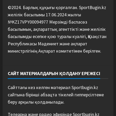
©2024. Барлық құқығы қорғалған. SportBugin.kz
желілік басылымы 17.06.2024 жылғы
№KZ17VPY00094977 Мерзімді баспасөз
басылымын, ақпараттық агенттікті және желілік
басылымды есепке қою туралы куәлігі, Қазақстан
Республикасы Мәдениет және ақпарат
министрлігінің Ақпарат комитетімен берілген.
САЙТ МАТЕРИАЛДАРЫН ҚОЛДАНУ ЕРЕЖЕСІ
Сайттағы кез келген материал Sportbugin.kz
сайтына бірінші абзацта тікелей гипперсілтеме
беру арқылы қолданылады.
Телеарна және радио эфирінде Sportbugin.kz