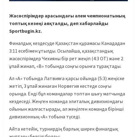
Жасөспірімдер арасындағы әлем чемпионатының
топтық кезеңі аяқталды, деп хабарлайды
Sportbugin.kz.
Финалдық кездесуде Қазақстан құрамасы Канададан
3:11 есебімен ұтылды. Осылайша, қазақстандық
жасөспірімдер Чехияны бір рет жеңіп (4:3 ОТ) және 2
ұпай жинап, «В» тобында соңғы орынға тұрақтады.
Ал «А» тобында Латвияға қарсы ойында (5:3) жеңіске
жетіп, 3 ұпай жинаған Норвегия кестеде соңғы
орында. Енді бұл командалар топтан шығу матчында
кездеседі. Жеңген команда элиталық дивизиондағы
ойынын жалғастырады, ал жеңілген команда бірінші
дивизионның «А» тобына түседі.
Айта кетейік, турнирдің барлық ширек финалдық
жұптары белгілі болды: