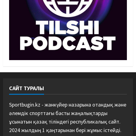
Басты жаңалық
Күрес
“Оңай болған жоқ”: Өзбек
файтері өзінен үш есе ауыр
балуанды таза жеңді
3
07/08/2026
Басты жаңалық
Күрес
Әйгілі Снайдер мен Тажудинов
тағы бір жекпе-жек өткізеді
07/08/2026
4
САЙТ ТУРАЛЫ
Басты жаңалық
Футбол
Футболдан Қазақстан
құрамасының бас бапкері
Sportbugin.kz - жанкүйер назарына отандық және
тағайындалды
әлемдік спорттағы басты жаңалықтарды
5
07/08/2026
ұсынатын қазақ тіліндегі республикалық сайт.
2024 жылдың 1 қаңтарынан бері жұмыс істейді.