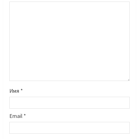
Имя
*
Email
*
Басты жаңалық
Бокс
Махмұд пен Сәкен: Азия