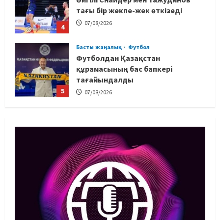
тағы бір жекпе-жек өткізеді
07/08/2026
4
Басты жаңалық
Футбол
Футболдан Қазақстан
құрамасының бас бапкері
тағайындалды
5
07/08/2026
MMA
Басты жаңалық
Басқалардың жолын жапты: ММА
менеджері Арман Әшімов жайлы
жағымсыз оқиғаны айтты
1
07/08/2026
Басты жаңалық
Бокс
Махмұд пен Сәкен: Азия
ойындарына кім барады?
07/08/2026
2