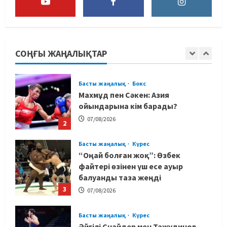
MMA
Басты жаңалық
Басқалардың жолын жапты: ММА
менеджері Арман Әшімов жайлы
жағымсыз оқиғаны айтты
СОҢҒЫ ЖАҢАЛЫҚТАР
1
07/08/2026
Басты жаңалық
Бокс
Махмұд пен Сәкен: Азия
ойындарына кім барады?
07/08/2026
2
Басты жаңалық
Күрес
“Оңай болған жоқ”: Өзбек
файтері өзінен үш есе ауыр
балуанды таза жеңді
3
07/08/2026
Басты жаңалық
Күрес
Әйгілі Снайдер мен Тажудинов