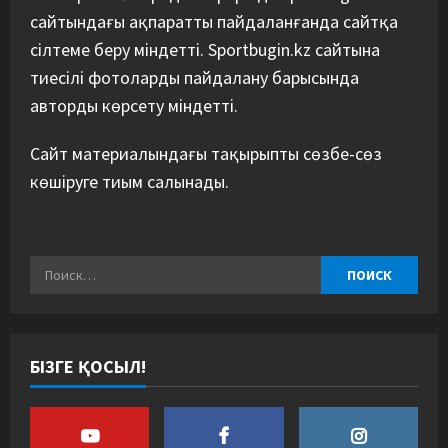
сайтындағы ақпаратты пайдаланғанда сайтқа
сілтеме беру міндетті. Sportbugin.kz сайтына
тиесілі фотоларды пайдалану барысында
авторды көрсету міндетті.
Сайт материалындағы тақырыпты сөзбе-сөз
көшіруге тиым салынады.
БІЗГЕ ҚОСЫЛ!