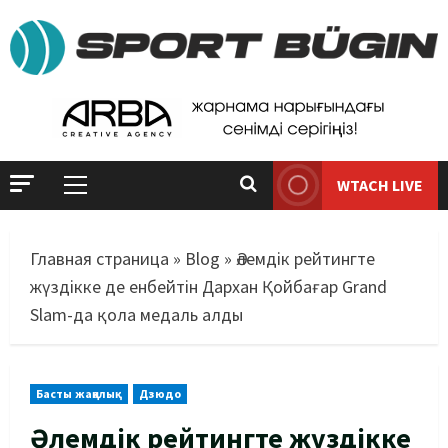
WTACH LIVE
Главная страница
»
Blog
»
Әлемдік рейтингте
жүздікке де енбейтін Дархан Қойбағар Grand
Slam-да қола медаль алды
Басты жаңалық
Дзюдо
Әлемдік рейтингте жүздікке