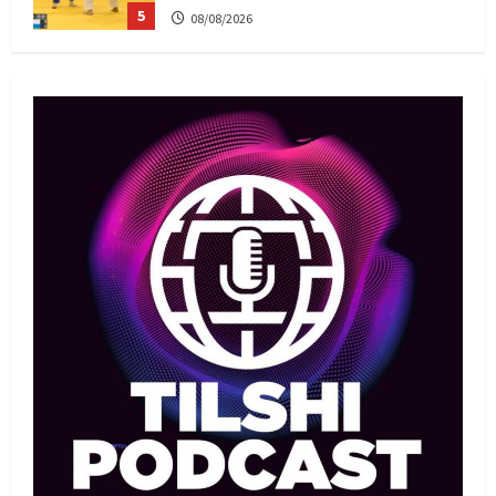
5
08/08/2026
Басты жаңалық
Дзюдо
Елдос пен Такеока: Алматы
татамиінде әлем чемпиондары
09/08/2026
1
Басты жаңалық
Футбол
Лионель Мессидің әкесі қайтыс
болды
09/08/2026
2
Басты жаңалық
Футбол
Дастан Сәтпаев «Челси» сапында
алғашқы трофейін жеңіп алды
09/08/2026
3