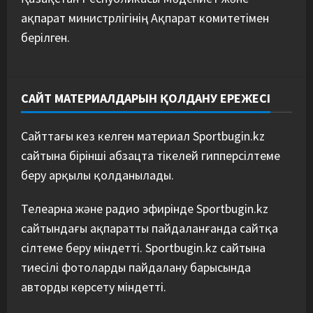
ақпарат министрлігінің Ақпарат комитетімен
берілген.
САЙТ МАТЕРИАЛДАРЫН ҚОЛДАНУ ЕРЕЖЕСІ
Сайттағы кез келген материал Sportbugin.kz
сайтына бірінші абзацта тікелей гипперсілтеме
беру арқылы қолданылады.
Телеарна және радио эфирінде Sportbugin.kz
сайтындағы ақпаратты пайдаланғанда сайтқа
сілтеме беру міндетті. Sportbugin.kz сайтына
тиесілі фотоларды пайдалану барысында
авторды көрсету міндетті.