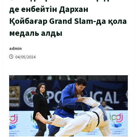
де енбейтін Дархан
Қойбағар Grand Slam-да қола
медаль алды
admin
04/05/2024