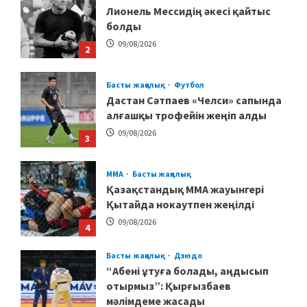
Лионель Мессидің әкесі қайтыс
болды
09/08/2026
2
Басты жаңалық
Футбол
Дастан Сәтпаев «Челси» сапында
алғашқы трофейін жеңіп алды
09/08/2026
3
MMA
Басты жаңалық
Қазақстандық MMA жауынгері
Қытайда нокаутпен жеңілді
09/08/2026
4
Басты жаңалық
Дзюдо
“Абені ұтуға болады, аңдысып
отырмыз”: Қырғызбаев
мәлімдеме жасады