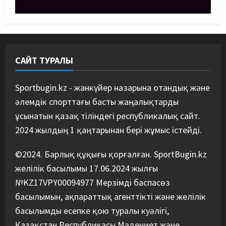
MMA
Басты жаңалық
Қазақстандық MMA жауынгері
Қытайда нокаутпен жеңілді
09/08/2026
4
САЙТ ТУРАЛЫ
Басты жаңалық
Дзюдо
“Абені ұтуға болады, аңдысып
отырмыз”: Қырғызбаев
Sportbugin.kz - жанкүйер назарына отандық және
мәлімдеме жасады
әлемдік спорттағы басты жаңалықтарды
5
08/08/2026
ұсынатын қазақ тіліндегі республикалық сайт.
2024 жылдың 1 қаңтарынан бері жұмыс істейді.
©2024. Барлық құқығы қорғалған. SportBugin.kz
желілік басылымы 17.06.2024 жылғы
№KZ17VPY00094977 Мерзімді баспасөз
басылымын, ақпараттық агенттікті және желілік
басылымды есепке қою туралы куәлігі,
Қазақстан Республикасы Мәдениет және