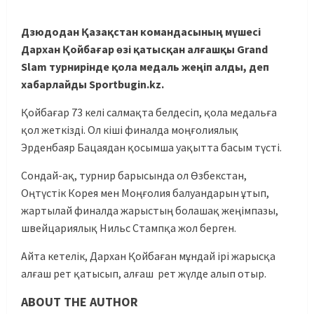
Дзюдодан Қазақстан командасының мүшесі
Дархан Қойбағар өзі қатысқан алғашқы Grand
Slam турнирінде қола медаль жеңіп алды, деп
хабарлайды Sportbugin.kz.
Қойбағар 73 келі салмақта белдесіп, қола медальға
қол жеткізді. Ол кіші финалда моңғолиялық
Эрденбаяр Бацаядан қосымша уақытта басым түсті.
Сондай-ақ, турнир барысында ол Өзбекстан,
Оңтүстік Корея мен Моңғолия балуандарын ұтып,
жартылай финалда жарыстың болашақ жеңімпазы,
швейцариялық Нильс Стампқа жол берген.
Айта кетелік, Дархан Қойбаған мұндай ірі жарысқа
алғаш рет қатысып, алғаш рет жүлде алып отыр.
ABOUT THE AUTHOR