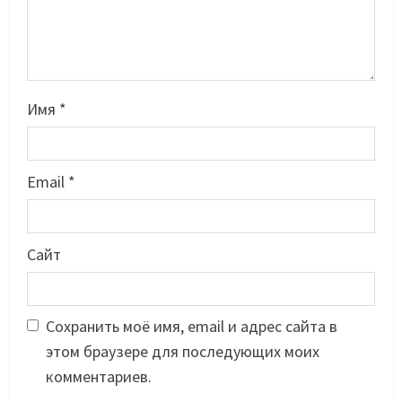
Имя
*
Email
*
Басты жаңалық
Футбол
Лионель Мессидің әкесі қайтыс
Сайт
болды
09/08/2026
2
Сохранить моё имя, email и адрес сайта в
Басты жаңалық
Футбол
этом браузере для последующих моих
Дастан Сәтпаев «Челси» сапында
алғашқы трофейін жеңіп алды
комментариев.
09/08/2026