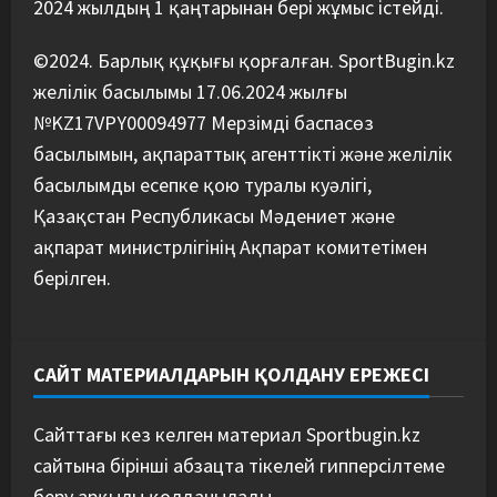
2024 жылдың 1 қаңтарынан бері жұмыс істейді.
©2024. Барлық құқығы қорғалған. SportBugin.kz
желілік басылымы 17.06.2024 жылғы
№KZ17VPY00094977 Мерзімді баспасөз
басылымын, ақпараттық агенттікті және желілік
басылымды есепке қою туралы куәлігі,
Қазақстан Республикасы Мәдениет және
ақпарат министрлігінің Ақпарат комитетімен
берілген.
САЙТ МАТЕРИАЛДАРЫН ҚОЛДАНУ ЕРЕЖЕСІ
Сайттағы кез келген материал Sportbugin.kz
сайтына бірінші абзацта тікелей гипперсілтеме
беру арқылы қолданылады.