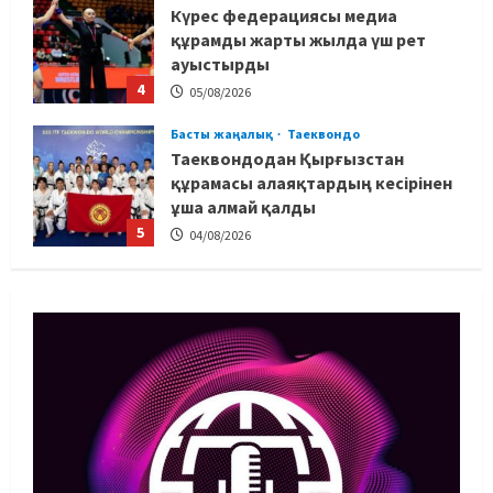
Күрес федерациясы медиа
құрамды жарты жылда үш рет
ауыстырды
4
05/08/2026
Басты жаңалық
Таеквондо
Таеквондодан Қырғызстан
құрамасы алаяқтардың кесірінен
ұша алмай қалды
5
04/08/2026
Басты жаңалық
Күрес
Юсуповтың оралуы: Күрес
федерациясы дағыстандық
маманды тағы да шақыртты
1
05/08/2026
Басты жаңалық
Бокс
Санжар Тәшкенбайдың кәсіпқой
рингтегі алғашқы қарсыласы
анықталды