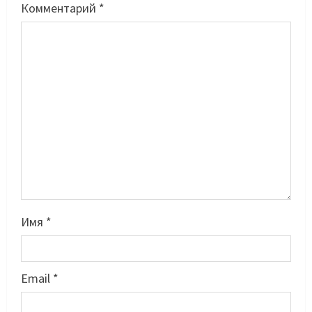
Комментарий
*
Имя
*
Email
*
Басты жаңалық
Бокс
Санжар Тәшкенбайдың кәсіпқой