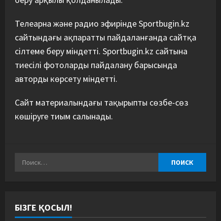
Телеарна және радио эфирінде Sportbugin.kz
сайтындағы ақпаратты пайдаланғанда сайтқа
сілтеме беру міндетті. Sportbugin.kz сайтына
тиесілі фотоларды пайдалану барысында
авторды көрсету міндетті.
Сайт материалындағы тақырыпты сөзбе-сөз
көшіруге тиым салынады.
БІЗГЕ ҚОСЫЛ!