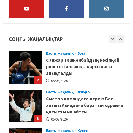
5
04/08/2026
Басты жаңалық
Күрес
Юсуповтың оралуы: Күрес
федерациясы дағыстандық
маманды тағы да шақыртты
СОҢҒЫ ЖАҢАЛЫҚТАР
1
05/08/2026
Басты жаңалық
Бокс
Санжар Тәшкенбайдың кәсіпқой
рингтегі алғашқы қарсыласы
анықталды
2
05/08/2026
Басты жаңалық
Дзюдо
Сметов командаға керек: Бас
хатшы Азиадаға баратын құрамға
қатысты не айтты
3
05/08/2026
Басты жаңалық
Күрес