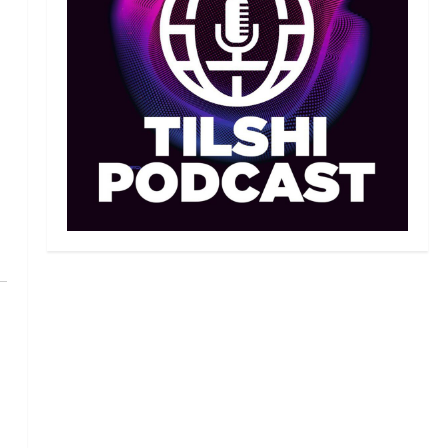
Дастан Сәтпаев «Челси»
сапында алғашқы трофейін
жеңіп алды
3
09/08/2026
MMA
Басты жаңалық
Қазақстандық MMA
жауынгері Қытайда
нокаутпен жеңілді
4
09/08/2026
Басты жаңалық
Дзюдо
“Абені ұтуға болады,
аңдысып отырмыз”:
Қырғызбаев мәлімдеме
жасады
5
08/08/2026