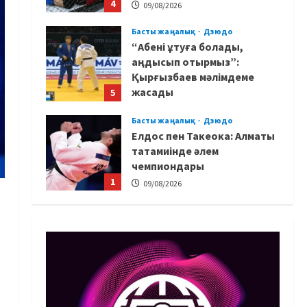
4
09/08/2026
Басты жаңалық
Дзюдо
“Абені ұтуға болады,
аңдысып отырмыз”:
Қырғызбаев мәлімдеме
жасады
5
08/08/2026
Басты жаңалық
Дзюдо
Елдос пен Такеока: Алматы
татамиінде әлем
чемпиондары
1
09/08/2026
Басты жаңалық
Футбол
Лионель Мессидің әкесі
қайтыс болды
09/08/2026
2
Басты жаңалық
Футбол