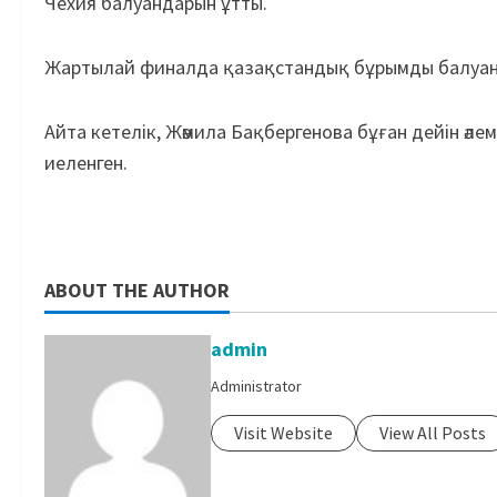
Чехия балуандарын ұтты.
Жартылай финалда қазақстандық бұрымды балуан
Айта кетелік, Жәмила Бақбергенова бұған дейін әлем
иеленген.
ABOUT THE AUTHOR
admin
Administrator
Visit Website
View All Posts