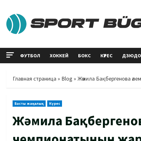
ФУТБОЛ
ХОККЕЙ
БОКС
КҮРЕС
ДЗЮДО
Главная страница
»
Blog
»
Жәмила Бақбергенова әл
Басты жаңалық
Күрес
Жәмила Бақбергено
чемпионатының жа