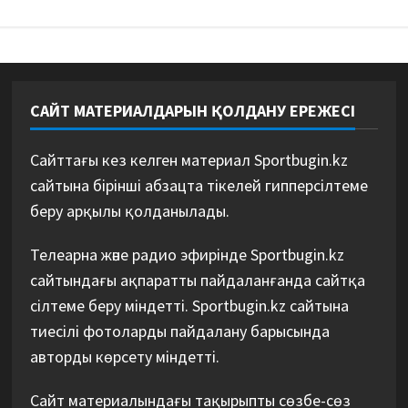
САЙТ МАТЕРИАЛДАРЫН ҚОЛДАНУ ЕРЕЖЕСІ
Сайттағы кез келген материал Sportbugin.kz
сайтына бірінші абзацта тікелей гипперсілтеме
беру арқылы қолданылады.
Телеарна және радио эфирінде Sportbugin.kz
сайтындағы ақпаратты пайдаланғанда сайтқа
сілтеме беру міндетті. Sportbugin.kz сайтына
тиесілі фотоларды пайдалану барысында
авторды көрсету міндетті.
Сайт материалындағы тақырыпты сөзбе-сөз