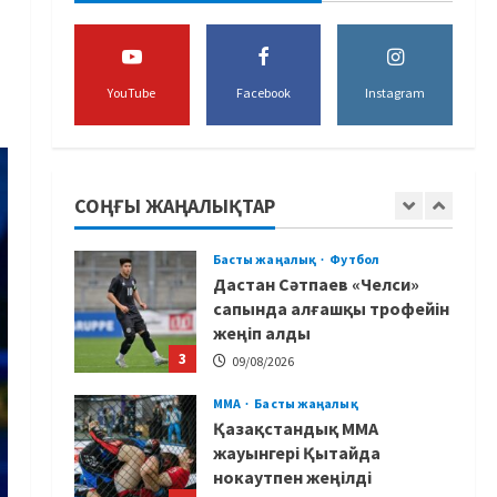
татамиінде әлем
чемпиондары
1
09/08/2026
YouTube
Facebook
Instagram
Басты жаңалық
Футбол
Лионель Мессидің әкесі
қайтыс болды
СОҢҒЫ ЖАҢАЛЫҚТАР
09/08/2026
2
Басты жаңалық
Футбол
Дастан Сәтпаев «Челси»
сапында алғашқы трофейін
жеңіп алды
3
09/08/2026
MMA
Басты жаңалық
Қазақстандық MMA
жауынгері Қытайда
нокаутпен жеңілді