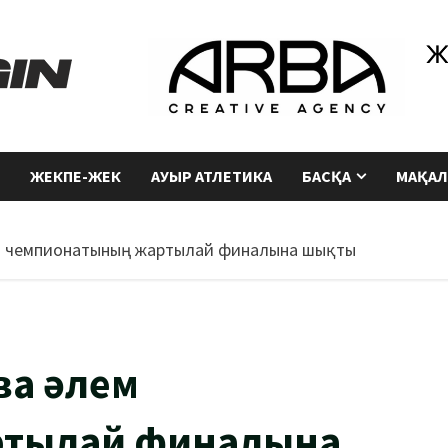
ЖЕКПЕ-ЖЕК
АУЫР АТЛЕТИКА
БАСҚА
МАҚАЛ
ем чемпионатының жартылай финалына шықты
ва әлем
ртылай финалына