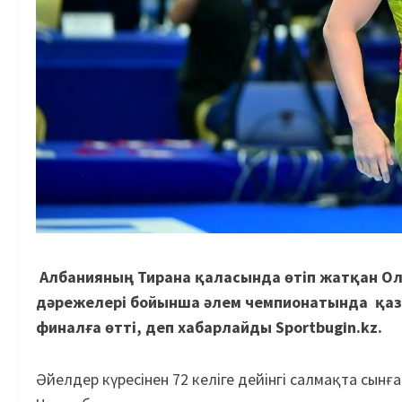
Албанияның Тирана қаласында өтіп жатқан О
дәрежелері бойынша әлем чемпионатында қа
финалға өтті, деп хабарлайды Sportbugin.kz.
Әйелдер күресінен 72 келіге дейінгі салмақта сын