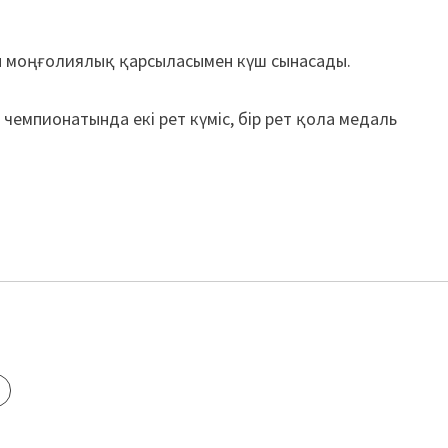
 моңғолиялық қарсыласымен күш сынасады.
 чемпионатында екі рет күміс, бір рет қола медаль