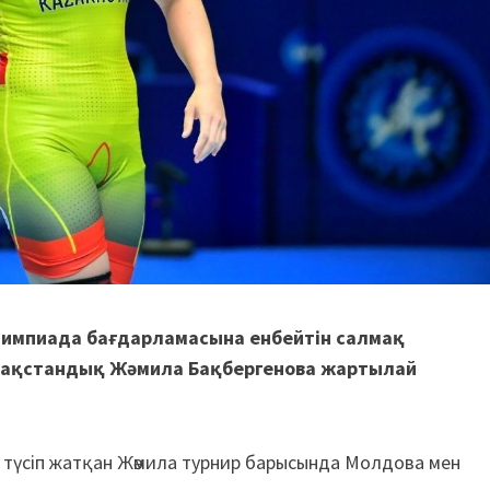
лимпиада бағдарламасына енбейтін салмақ
зақстандық Жәмила Бақбергенова жартылай
ға түсіп жатқан Жәмила турнир барысында Молдова мен