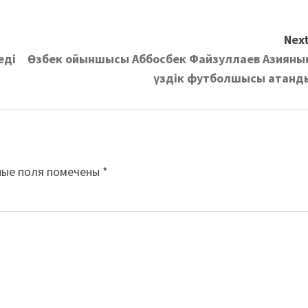
Next
еді
Өзбек ойыншысы Аббосбек Файзуллаев Азияны
үздік футболшысы атанд
ные поля помечены
*