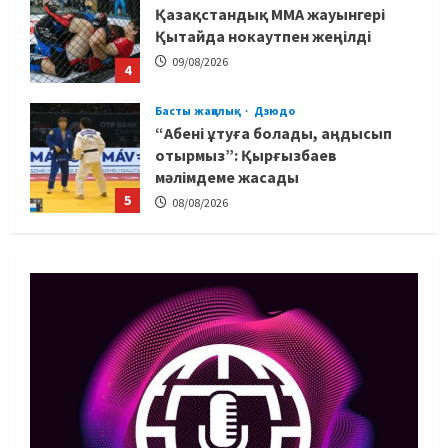
Қазақстандық MMA жауынгері
Қытайда нокаутпен жеңілді
09/08/2026
4
Басты жаңалық
Дзюдо
“Абені ұтуға болады, аңдысып
отырмыз”: Қырғызбаев
мәлімдеме жасады
5
08/08/2026
Басты жаңалық
Дзюдо
Елдос пен Такеока: Алматы
татамиінде әлем чемпиондары
09/08/2026
1
Басты жаңалық
Футбол
Лионель Мессидің әкесі қайтыс
болды