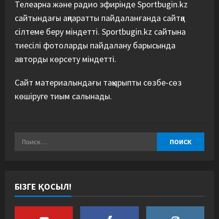
Телеарна және радио эфирінде Sportbugin.kz
сайтындағы ақпаратты пайдаланғанда сайтқа
сілтеме беру міндетті. Sportbugin.kz сайтына
тиесілі фотоларды пайдалану барысында
авторды көрсету міндетті.
Сайт материалындағы тақырыпты сөзбе-сөз
көшіруге тиым салынады.
БІЗГЕ ҚОСЫЛ!