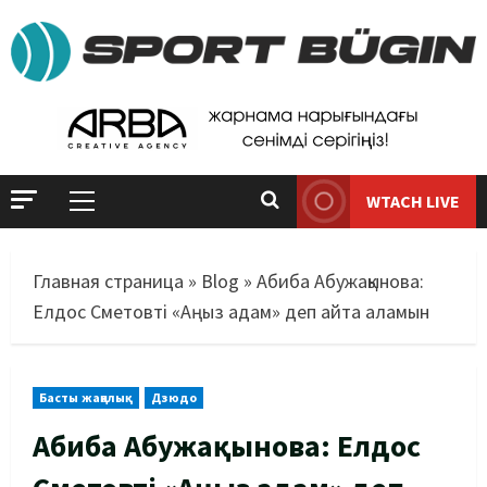
WTACH LIVE
Главная страница
»
Blog
»
Абиба Абужақынова:
Елдос Сметовті «Аңыз адам» деп айта аламын
Басты жаңалық
Дзюдо
Абиба Абужақынова: Елдос