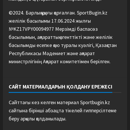
©2024. Барлық құқығы қорғалған. SportBugin.kz
желілік басылымы 17.06.2024 жылғы
№KZ17VPY00094977 Мерзімді баспасөз
басылымын, ақпараттық агенттікті және желілік
басылымды есепке қою туралы куәлігі, Қазақстан
Республикасы Мәдениет және ақпарат
министрлігінің Ақпарат комитетімен берілген.
САЙТ МАТЕРИАЛДАРЫН ҚОЛДАНУ ЕРЕЖЕСІ
Сайттағы кез келген материал Sportbugin.kz
сайтына бірінші абзацта тікелей гипперсілтеме
беру арқылы қолданылады.