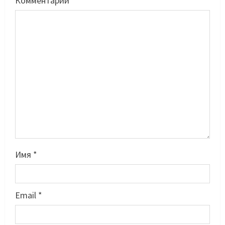
Комментарий
*
Имя
*
Email
*
Басты жаңалық
Футбол