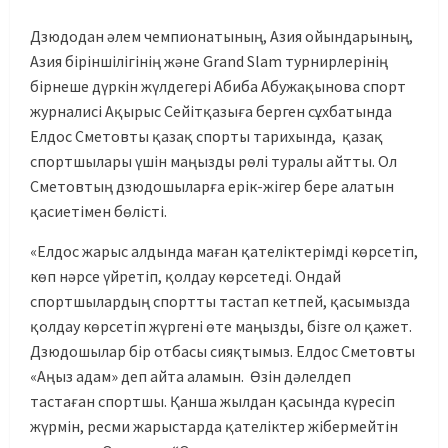
Дзюдодан әлем чемпионатының, Азия ойындарының,
Азия біріншілігінің және Grand Slam турнирлерінің
бірнеше дүркін жүлдегері Абиба Абужақынова спорт
журналисі Ақырыс Сейітқазыға берген сұхбатында
Елдос Сметовты қазақ спорты тарихында, қазақ
спортшылары үшін маңызды рөлі туралы айтты. Ол
Сметовтың дзюдошыларға ерік-жігер бере алатын
қасиетімен бөлісті.
«Елдос жарыс алдында маған қателіктерімді көрсетіп,
көп нәрсе үйретіп, қолдау көрсетеді. Ондай
спортшылардың спортты тастап кетпей, қасымызда
қолдау көрсетіп жүргені өте маңызды, бізге ол қажет.
Дзюдошылар бір отбасы сияқтымыз. Елдос Сметовты
«Аңыз адам» деп айта аламын. Өзін дәлелдеп
тастаған спортшы. Қанша жылдан қасында күресіп
жүрмін, ресми жарыстарда қателіктер жібермейтін