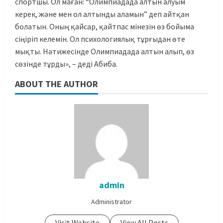
спортшы. Ол маған: “Олимпиадада алтын алуым
керек, және мен ол алтынды аламын” деп айтқан
болатын. Оның қайсар, қайтпас мінезін өз бойыма
сіңіріп келемін. Ол психологиялық тұрғыдан өте
мықты. Нәтижесінде Олимпиадада алтын алып, өз
сөзінде тұрды», – деді Абиба.
ABOUT THE AUTHOR
admin
Administrator
Visit Website
View All Posts