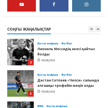
08/08/2026
Басты жаңалық
Дзюдо
Елдос пен Такеока: Алматы
татамиінде әлем чемпиондары
СОҢҒЫ ЖАҢАЛЫҚТАР
09/08/2026
1
Басты жаңалық
Футбол
Лионель Мессидің әкесі қайтыс
болды
09/08/2026
2
Басты жаңалық
Футбол
Дастан Сәтпаев «Челси» сапында
алғашқы трофейін жеңіп алды
09/08/2026
3
MMA
Басты жаңалық