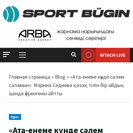
WTACH LIVE
Главная страница
»
Blog
»
«Ата-енеме күнде сәлем
саламын»: Марина Седнева қазақ тілін бір айдың
ішінде үйренгенін айтты
Күрес
«Ата-енеме күнде сәлем