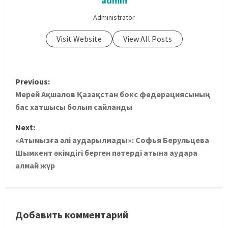
admin
Administrator
Visit Website
View All Posts
Previous:
Мерей Ақшалов Қазақстан бокс федерациясының
бас хатшысы болып сайланды
Next:
«Атымызға әлі аударылмады»: Софья Берульцева
Шымкент әкімдігі берген пәтерді атына аудара
алмай жүр
Добавить комментарий