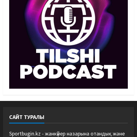
Басты жаңалық
Футбол
Лионель Мессидің әкесі қайтыс
болды
09/08/2026
2
Басты жаңалық
Футбол
Дастан Сәтпаев «Челси» сапында
алғашқы трофейін жеңіп алды
09/08/2026
3
MMA
Басты жаңалық
Қазақстандық MMA жауынгері
Қытайда нокаутпен жеңілді
09/08/2026
4
САЙТ ТУРАЛЫ
Басты жаңалық
Дзюдо
“Абені ұтуға болады, аңдысып
отырмыз”: Қырғызбаев
Sportbugin.kz - жанкүйер назарына отандық және