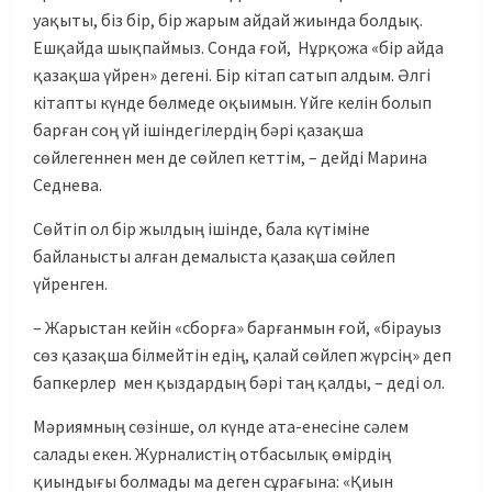
уақыты, біз бір, бір жарым айдай жиында болдық.
Ешқайда шықпаймыз. Сонда ғой, Нұрқожа «бір айда
қазақша үйрен» дегені. Бір кітап сатып алдым. Әлгі
кітапты күнде бөлмеде оқыимын. Үйге келін болып
барған соң үй ішіндегілердің бәрі қазақша
сөйлегеннен мен де сөйлеп кеттім, – дейді Марина
Седнева.
Сөйтіп ол бір жылдың ішінде, бала күтіміне
байланысты алған демалыста қазақша сөйлеп
үйренген.
– Жарыстан кейін «сборға» барғанмын ғой, «бірауыз
сөз қазақша білмейтін едің, қалай сөйлеп жүрсің» деп
бапкерлер мен қыздардың бәрі таң қалды, – деді ол.
Мәриямның сөзінше, ол күнде ата-енесіне сәлем
салады екен. Журналистің отбасылық өмірдің
қиындығы болмады ма деген сұрағына: «Қиын