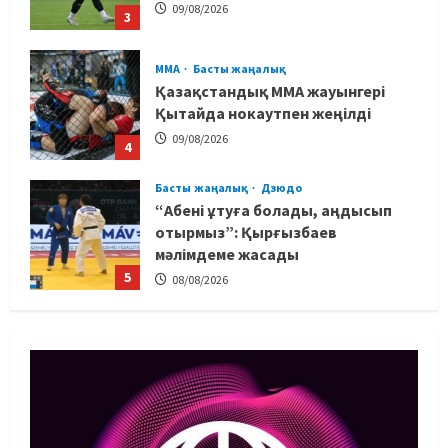
09/08/2026
3
MMA
Басты жаңалық
Қазақстандық MMA жауынгері
Қытайда нокаутпен жеңілді
09/08/2026
4
Басты жаңалық
Дзюдо
“Абені ұтуға болады, аңдысып
отырмыз”: Қырғызбаев
мәлімдеме жасады
5
08/08/2026
Басты жаңалық
Дзюдо
Елдос пен Такеока: Алматы
татамиінде әлем чемпиондары
09/08/2026
1