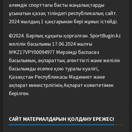
мәлімдеме жасады
әлемдік спорттағы басты жаңалықтарды
5
08/08/2026
ұсынатын қазақ тіліндегі республикалық сайт.
2024 жылдың 1 қаңтарынан бері жұмыс істейді.
©2024. Барлық құқығы қорғалған. SportBugin.kz
желілік басылымы 17.06.2024 жылғы
№KZ17VPY00094977 Мерзімді баспасөз
басылымын, ақпараттық агенттікті және желілік
басылымды есепке қою туралы куәлігі,
Қазақстан Республикасы Мәдениет және
ақпарат министрлігінің Ақпарат комитетімен
берілген.
САЙТ МАТЕРИАЛДАРЫН ҚОЛДАНУ ЕРЕЖЕСІ