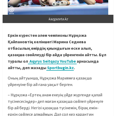
kazgazeta.kz
Еркін күрестен әлем чемпионы Нұрқожа
Қайпановтің келіншегі Марина Седнева
отбасылық өмірдің қиындығын еске алып,
қазақша сөөйлеуді бір айда үйренгенін айтты. Бұл
туралы ол
Aqyrys Seitqazy YouTube
арнасында
айтты, деп жазады
Sportbugin.kz
.
Оның айтуынша, Нұрқожа Мәриямға қазақша
үйренуіне бір ай ғана уақыт берген.
– Нұрқожа «Ертең анам екеуің үйде жүргенде қалай
түсінесесіңдер» деп маған қазақша сөйлеп үйренуге
бір ай берді. Негізі қазақша түсінемін, бірақ емін-
еркін сөйлесе алмаймын. Дәл сол кез карантин