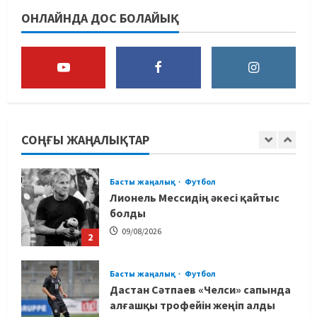
“Абені ұтуға болады, аңдысып
ОНЛАЙНДА ДОС БОЛАЙЫҚ
отырмыз”: Қырғызбаев
мәлімдеме жасады
5
08/08/2026
Басты жаңалық
Дзюдо
Елдос пен Такеока: Алматы
татамиінде әлем чемпиондары
СОҢҒЫ ЖАҢАЛЫҚТАР
09/08/2026
1
Басты жаңалық
Футбол
Лионель Мессидің әкесі қайтыс
болды
09/08/2026
2
Басты жаңалық
Футбол
Дастан Сәтпаев «Челси» сапында
алғашқы трофейін жеңіп алды