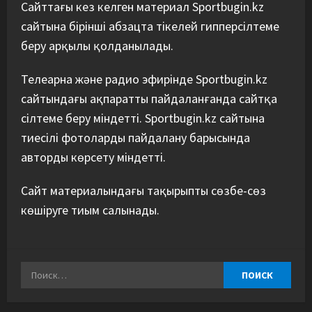
Сайттағы кез келген материал Sportbugin.kz
сайтына бірінші абзацта тікелей гипперсілтеме
беру арқылы қолданылады.
Телеарна және радио эфирінде Sportbugin.kz
сайтындағы ақпаратты пайдаланғанда сайтқа
сілтеме беру міндетті. Sportbugin.kz сайтына
тиесілі фотоларды пайдалану барысында
авторды көрсету міндетті.
Сайт материалындағы тақырыпты сөзбе-сөз
көшіруге тиым салынады.