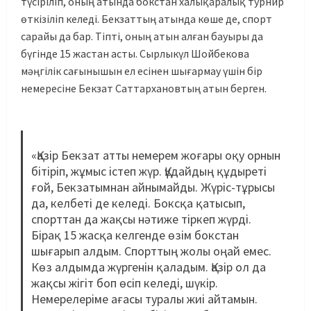
түсіріліп, оның атында бокстан халықаралық турнир
өткізіліп келеді. Бекзаттың атында көше де, спорт
сарайы да бар. Тіпті, оның атын алған бауыры да
бүгінде 15 жастан асты. Сырлыкүл Шойбекова
мәңгілік сағынышын ел есінен шығармау үшін бір
немересіне Бекзат Саттархановтың атын берген.
«Қазір Бекзат атты немерем жоғары оқу орнын
бітіріп, жұмыс істеп жүр. Құдайдың құдыреті
ғой, Бекзатымнан айнымайды. Жүріс-тұрысы
да, келбеті де келеді. Боксқа қатысып,
спорттан да жақсы нәтиже тіркеп жүрді.
Бірақ 15 жасқа келгенде өзім бокстан
шығарып алдым. Спорттың жолы оңай емес.
Көз алдымда жүргенін қаладым. Қазір ол да
жақсы жігіт боп өсіп келеді, шүкір.
Немерелеріме ағасы туралы жиі айтамын.