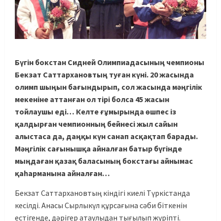
Бүгін бокстан Сидней Олимпиадасының чемпионы
Бекзат Саттархановтың туған күні. 20 жасында
олимп шыңын бағындырып, сол жасында мәңгілік
мекеніне аттанған ол тірі болса 45 жасын
тойлаушы еді… Келте ғұмырында өшпес із
қалдырған чемпионның бейнесі жыл сайын
алыстаса да, даңқы күн санап асқақтап барады.
Мәңгілік сағынышқа айналған батыр бүгінде
мыңдаған қазақ баласының бокстағы айнымас
қаһарманына айналған…
Бекзат Саттархановтың кіндігі киелі Түркістанда
кесілді. Анасы Сырлыкүл құрсағына сәби біткенін
естігенде, дәрігер атаулыдан тығылып жүріпті.