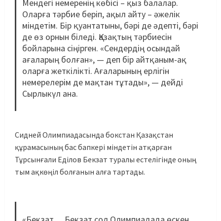
Мендегі немеренің көбісі – қыз балалар.
Оларға тәрбие беріп, ақыл айту – әжелік
міндетім. Бір қуантатыны, бәрі де әдепті, бәрі
де өз орнын біледі. Қазақтың тәрбиесін
бойларына сіңірген. «Сендердің осындай
ағаларың болған», — деп бір айтқаным-ақ
оларға жеткілікті. Ағаларының ерлігін
немерелерім де мақтан тұтады», — дейді
Сырлыкүл ана.
Сидней Олимпиадасында бокстан Қазақстан
құрамасының бас бапкері міндетін атқарған
Тұрсынғали Еділов Бекзат туралы естелігінде оның
тым ақкөңіл болғанын алға тартады.
«Бекзат… Бекзат сол Олимпиадада өскен