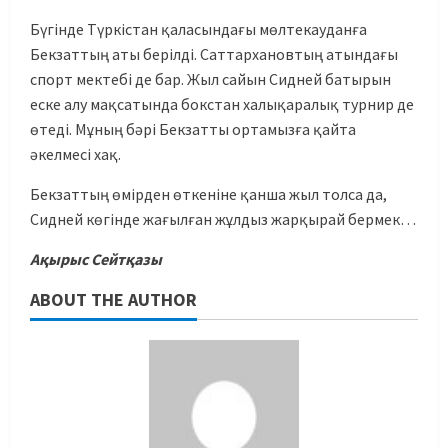
Бүгінде Түркістан қаласындағы мөлтекауданға
Бекзаттың аты берілді. Саттархановтың атындағы
спорт мектебі де бар. Жыл сайын Сидней батырын
еске алу мақсатында бокстан халықаралық турнир де
өтеді. Мұның бәрі Бекзатты ортамызға қайта
әкелмесі хақ.
Бекзаттың өмірден өткеніне қанша жыл толса да,
Сидней көгінде жағылған жұлдыз жарқырай бермек…
Ақырыс Сейтқазы
ABOUT THE AUTHOR