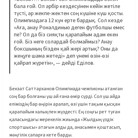
бала ғой. Ол әрбір кездесуінен кейін жетіле
түсті, әр жекпе-жектен соң күшіне күш қосты.
Олимпиадаға 12 күн ерте бардық. Сол кезде
«Аға, анау Роналдинью деген футболшы емес
пе? Ол да біз сияқты қарапайым адам екен
ғой. Біз неге солардай болмаймыз? Анау
боксшының бізден қай жері артық? Оны да
жеңуге шама жетеді» деп үнемі өзін-өзі
қайрап жүретін», — дейді Еділов.
Бекзат Саттарханов Олимпиада чемпионы атанған
соң бар болғаны үш ай ғана өмір сүрді. Сол үш айда
еліміздің бар өңірін аралап, өзі үшін тақым қысқан
қарапайым халықпен жүздесті. Ең соңғы рет туған
қаласындағы мерекелік жиында «Жылдың үздік
спортшысы» атағын алды да, анасымен қоштасып,
мәңгілік сапарға кете барды.