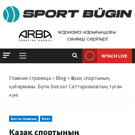
WTACH LIVE
Главная страница
»
Blog
»
Қазақ спортының
қаһарманы. Бүгін Бекзат Саттархановтың туған
күні
Басты жаңалық
Бокс
Қазақ спортының