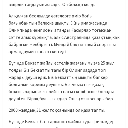
өмірлік таңдауын жасады. Ол боксқа келді.
Ал қалған бес жылда өзгелерге өмір бойы
бағынбайтын белеске шықты. Жиырма жасында
Олимпиада чемпионы атанды. Ғасырлар тоғысқан
сәтте алыс құрлықта, алыс Австралияда қазақтың көк
байрағын желбіретті. Мұндай бақты талай спортшы
армандаумен ғана өткен еді.
Бүгінде Бекзат жайлы естелік жазғанымызға 25 жыл
толды. Біз Бекзатты тағы бір Олимпиадада топ
жарады деуші едік. Біз Бекзаттың мықты бапкер
болғанын көреміз деуші ек. Біз Бекзатты қазақ
боксшыларын жетелейтін нағыз көшбасшы болады
деуші ек. Бірақ бұл — тағдыр. Оның өз жоспары бар…
2000 жылдың 31 желтоқсанында ол қаза тапты.
Бүгінде Бекзат Саттарханов жайлы түрлі фильмдер