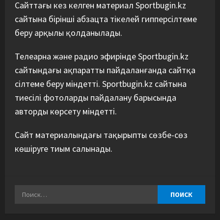
Сайттағы кез келген материал Sportbugin.kz
сайтына бірінші абзацта тікелей гипперсілтеме
беру арқылы қолданылады.
Телеарна және радио эфирінде Sportbugin.kz
сайтындағы ақпаратты пайдаланғанда сайтқа
сілтеме беру міндетті. Sportbugin.kz сайтына
тиесілі фотоларды пайдалану барысында
авторды көрсету міндетті.
Сайт материалындағы тақырыпты сөзбе-сөз
көшіруге тиым салынады.