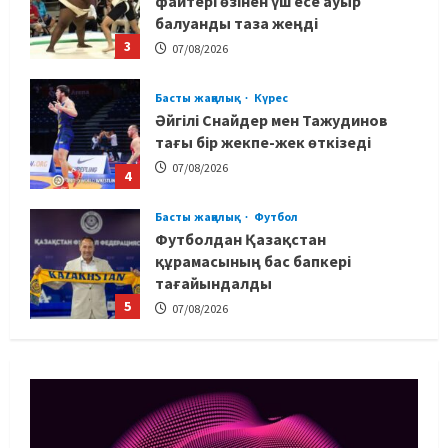
файтері өзінен үш есе ауыр
балуанды таза жеңді
3
07/08/2026
Басты жаңалық
Күрес
Әйгілі Снайдер мен Тажудинов
тағы бір жекпе-жек өткізеді
07/08/2026
4
Басты жаңалық
Футбол
Футболдан Қазақстан
құрамасының бас бапкері
тағайындалды
5
07/08/2026
MMA
Басты жаңалық
Басқалардың жолын жапты: ММА
менеджері Арман Әшімов жайлы
жағымсыз оқиғаны айтты
1
07/08/2026