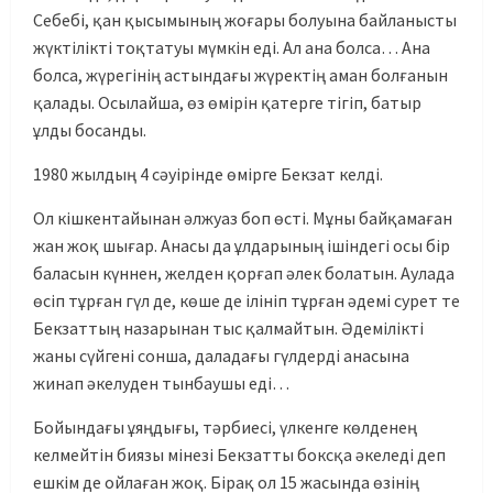
Себебі, қан қысымының жоғары болуына байланысты
жүктілікті тоқтатуы мүмкін еді. Ал ана болса… Ана
болса, жүрегінің астындағы жүректің аман болғанын
қалады. Осылайша, өз өмірін қатерге тігіп, батыр
ұлды босанды.
1980 жылдың 4 сәуірінде өмірге Бекзат келді.
Ол кішкентайынан әлжуаз боп өсті. Мұны байқамаған
жан жоқ шығар. Анасы да ұлдарының ішіндегі осы бір
баласын күннен, желден қорғап әлек болатын. Аулада
өсіп тұрған гүл де, көше де ілініп тұрған әдемі сурет те
Бекзаттың назарынан тыс қалмайтын. Әдемілікті
жаны сүйгені сонша, даладағы гүлдерді анасына
жинап әкелуден тынбаушы еді…
Бойындағы ұяңдығы, тәрбиесі, үлкенге көлденең
келмейтін биязы мінезі Бекзатты боксқа әкеледі деп
ешкім де ойлаған жоқ. Бірақ ол 15 жасында өзінің