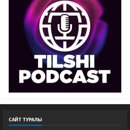
Басты жаңалық
Бокс
Махмұд пен Сәкен: Азия
ойындарына кім барады?
07/08/2026
2
Басты жаңалық
Күрес
“Оңай болған жоқ”: Өзбек
файтері өзінен үш есе ауыр
балуанды таза жеңді
3
07/08/2026
Басты жаңалық
Күрес
Әйгілі Снайдер мен Тажудинов
тағы бір жекпе-жек өткізеді
07/08/2026
4
САЙТ ТУРАЛЫ
Басты жаңалық
Футбол
Футболдан Қазақстан