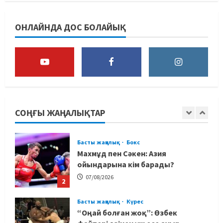
Басты жаңалық
Футбол
Футболдан Қазақстан
ОНЛАЙНДА ДОС БОЛАЙЫҚ
құрамасының бас бапкері
тағайындалды
5
07/08/2026
MMA
Басты жаңалық
Басқалардың жолын жапты: ММА
менеджері Арман Әшімов жайлы
жағымсыз оқиғаны айтты
СОҢҒЫ ЖАҢАЛЫҚТАР
1
07/08/2026
Басты жаңалық
Бокс
Махмұд пен Сәкен: Азия
ойындарына кім барады?
07/08/2026
2
Басты жаңалық
Күрес
“Оңай болған жоқ”: Өзбек