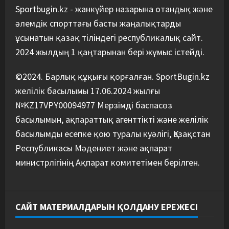
құрамасының бас бапкері
Sportbugin.kz - жанкүйер назарына отандық және
тағайындалды
әлемдік спорттағы басты жаңалықтарды
5
07/08/2026
ұсынатын қазақ тіліндегі республикалық сайт.
2024 жылдың 1 қаңтарынан бері жұмыс істейді.
©2024. Барлық құқығы қорғалған. SportBugin.kz
желілік басылымы 17.06.2024 жылғы
№KZ17VPY00094977 Мерзімді баспасөз
басылымын, ақпараттық агенттікті және желілік
басылымды есепке қою туралы куәлігі, Қазақстан
Республикасы Мәдениет және ақпарат
министрлігінің Ақпарат комитетімен берілген.
САЙТ МАТЕРИАЛДАРЫН ҚОЛДАНУ ЕРЕЖЕСІ