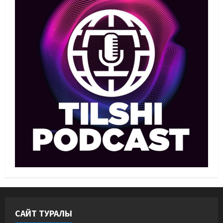
1
07/08/2026
Басты жаңалық
Бокс
Махмұд пен Сәкен: Азия
ойындарына кім барады?
07/08/2026
2
Басты жаңалық
Күрес
“Оңай болған жоқ”: Өзбек
файтері өзінен үш есе ауыр
балуанды таза жеңді
3
07/08/2026
Басты жаңалық
Күрес
Әйгілі Снайдер мен Тажудинов
тағы бір жекпе-жек өткізеді
07/08/2026
4
САЙТ ТУРАЛЫ
Басты жаңалық
Футбол