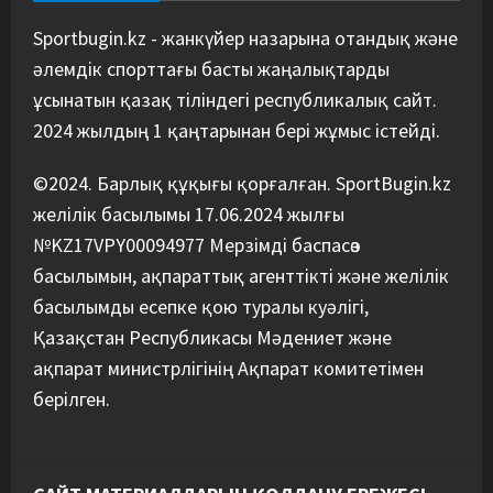
Футболдан Қазақстан
құрамасының бас бапкері
Sportbugin.kz - жанкүйер назарына отандық және
тағайындалды
әлемдік спорттағы басты жаңалықтарды
5
07/08/2026
ұсынатын қазақ тіліндегі республикалық сайт.
2024 жылдың 1 қаңтарынан бері жұмыс істейді.
©2024. Барлық құқығы қорғалған. SportBugin.kz
желілік басылымы 17.06.2024 жылғы
№KZ17VPY00094977 Мерзімді баспасөз
басылымын, ақпараттық агенттікті және желілік
басылымды есепке қою туралы куәлігі,
Қазақстан Республикасы Мәдениет және
ақпарат министрлігінің Ақпарат комитетімен
берілген.