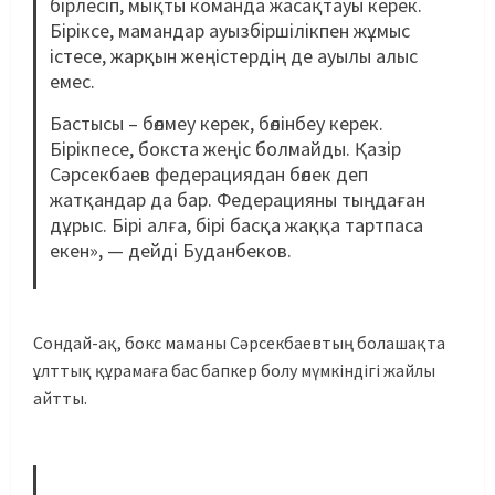
бірлесіп, мықты команда жасақтауы керек.
Біріксе, мамандар ауызбіршілікпен жұмыс
істесе, жарқын жеңістердің де ауылы алыс
емес.
Бастысы – бөлмеу керек, бөлінбеу керек.
Бірікпесе, бокста жеңіс болмайды. Қазір
Сәрсекбаев федерациядан бөлек деп
жатқандар да бар. Федерацияны тыңдаған
дұрыс. Бірі алға, бірі басқа жаққа тартпаса
екен», — дейді Буданбеков.
Сондай-ақ, бокс маманы Сәрсекбаевтың болашақта
ұлттық құрамаға бас бапкер болу мүмкіндігі жайлы
айтты.