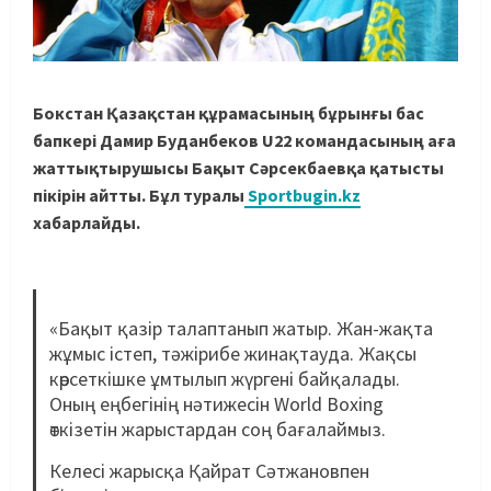
Бокстан Қазақстан құрамасының бұрынғы бас
бапкері Дамир Буданбеков U22 командасының аға
жаттықтырушысы Бақыт Сәрсекбаевқа қатысты
пікірін айтты. Бұл туралы
Sportbugin.kz
хабарлайды.
«Бақыт қазір талаптанып жатыр. Жан-жақта
жұмыс істеп, тәжірибе жинақтауда. Жақсы
көрсеткішке ұмтылып жүргені байқалады.
Оның еңбегінің нәтижесін World Boxing
өткізетін жарыстардан соң бағалаймыз.
Келесі жарысқа Қайрат Сәтжановпен