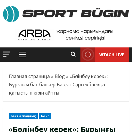
WTACH LIVE
Главная страница
»
Blog
»
«Бөлінбеу керек»:
Бұрынғы бас бапкер Бақыт Сәрсекбаевқа
қатысты пікірін айтты
Басты жаңалық
Бокс
«Бөлінбеу керек»: Бұрынғы