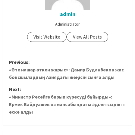
admin
Administrator
Visit Website
View All Posts
Previous:
«Өте нашар өткен жарыс»: Дамир Буданбеков жас
боксшылардың Азиядағы жеңісін сынға алды
Next:
«Министр Ресейге барып күресуді бұйырды»:
Ермек Байдуашев өз мансабындағы әділетсіздікті
еске алды