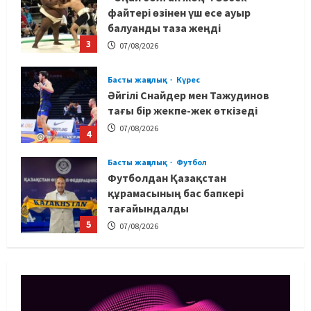
файтері өзінен үш есе ауыр
балуанды таза жеңді
3
07/08/2026
Басты жаңалық
Күрес
Әйгілі Снайдер мен Тажудинов
тағы бір жекпе-жек өткізеді
07/08/2026
4
Басты жаңалық
Футбол
Футболдан Қазақстан
құрамасының бас бапкері
тағайындалды
5
07/08/2026
MMA
Басты жаңалық
Басқалардың жолын жапты: ММА
менеджері Арман Әшімов жайлы
жағымсыз оқиғаны айтты