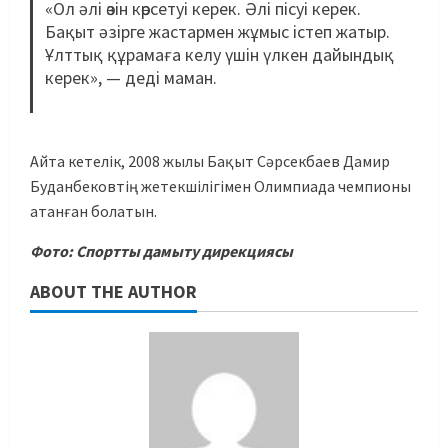
«Ол әлі өзін көрсетуі керек. Әлі пісуі керек.
Бақыт әзірге жастармен жұмыс істеп жатыр.
Ұлттық құрамаға келу үшін үлкен дайындық
керек», — деді маман.
Айта кетелік, 2008 жылы Бақыт Сәрсекбаев Дамир
Буданбековтің жетекшілігімен Олимпиада чемпионы
атанған болатын.
Фото: Спортты дамыту дирекциясы
ABOUT THE AUTHOR