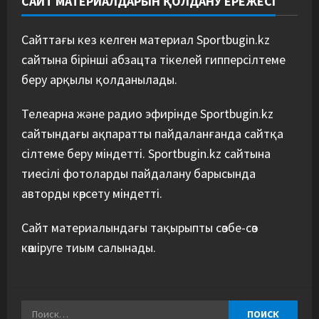
САЙТ МАТЕРИАЛДАРЫН ҚОЛДАНУ ЕРЕЖЕСІ
Сайттағы кез келген материал Sportbugin.kz
сайтына бірінші абзацта тікелей гипперсілтеме
беру арқылы қолданылады.
Телеарна және радио эфирінде Sportbugin.kz
сайтындағы ақпаратты пайдаланғанда сайтқа
сілтеме беру міндетті. Sportbugin.kz сайтына
тиесілі фотоларды пайдалану барысында
авторды көрсету міндетті.
Сайт материалындағы тақырыпты сөзбе-сөз
көшіруге тиым салынады.