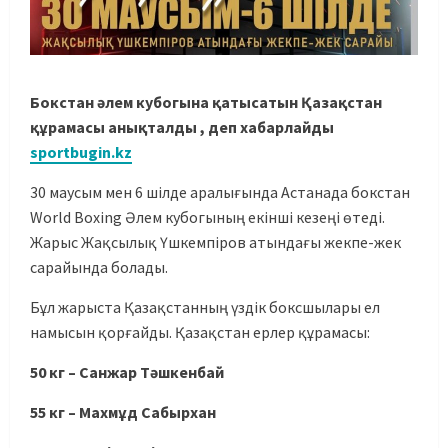
Бокстан әлем кубогына қатысатын Қазақстан
құрамасы анықталды , деп хабарлайды
sportbugin.kz
30 маусым мен 6 шілде аралығында Астанада бокстан
World Boxing Әлем кубогының екінші кезеңі өтеді.
Жарыс Жақсылық Үшкемпіров атындағы жекпе-жек
сарайында болады.
Бұл жарыста Қазақстанның үздік боксшылары ел
намысын қорғайды. Қазақстан ерлер құрамасы:
50 кг – Санжар Тәшкенбай
55 кг – Махмұд Сабырхан