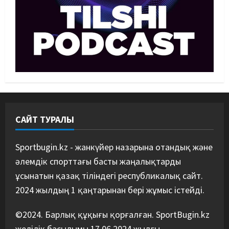
Әйгілі Снайдер мен Тажудинов
тағы бір жекпе-жек өткізеді
07/08/2026
4
Басты жаңалық
Футбол
Футболдан Қазақстан
құрамасының бас бапкері
тағайындалды
5
07/08/2026
САЙТ ТУРАЛЫ
Sportbugin.kz - жанкүйер назарына отандық және
әлемдік спорттағы басты жаңалықтарды
ұсынатын қазақ тіліндегі республикалық сайт.
2024 жылдың 1 қаңтарынан бері жұмыс істейді.
©2024. Барлық құқығы қорғалған. SportBugin.kz
желілік басылымы 17.06.2024 жылғы