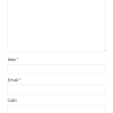
Басты жаңалық
Бокс
Имя
*
Махмұд пен Сәкен: Азия
ойындарына кім барады?
07/08/2026
2
Email
*
Басты жаңалық
Күрес
“Оңай болған жоқ”: Өзбек
файтері өзінен үш есе ауыр
Сайт
балуанды таза жеңді
3
07/08/2026