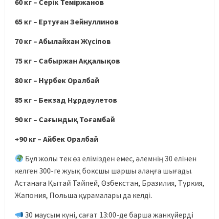
60 кг – Серік Теміржанов
65 кг – Ертуған Зейнуллинов
70 кг – Абылайхан Жүсіпов
75 кг – Сабыржан Аққалықов
80 кг – Нұрбек Оралбай
85 кг – Бекзад Нұрдәулетов
90 кг – Сағындық Тоғамбай
+90 кг – Айбек Оралбай
Бұл жолы тек өз елімізден емес, әлемнің 30 елінен
келген 300-ге жуық боксшы шаршы алаңға шығады.
Астанаға Қытай Тайпей, Өзбекстан, Бразилия, Түркия,
Жапония, Польша құрамалары да келді.
30 маусым күні, сағат 13:00-де барша жанкүйерді