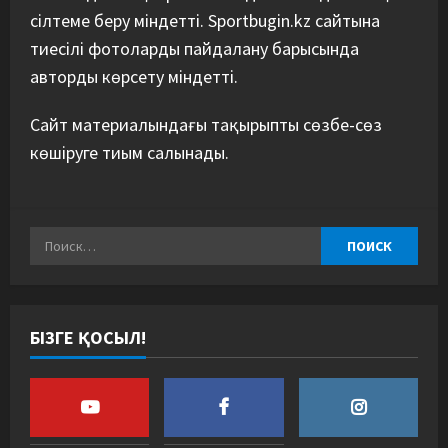
сілтеме беру міндетті. Sportbugin.kz сайтына
тиесілі фотоларды пайдалану барысында
авторды көрсету міндетті.
Сайт материалындағы тақырыпты сөзбе-сөз
көшіруге тиым салынады.
БІЗГЕ ҚОСЫЛ!