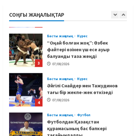
ойындарына кім барады?
СОҢҒЫ ЖАҢАЛЫҚТАР
07/08/2026
2
Басты жаңалық
Күрес
“Оңай болған жоқ”: Өзбек
файтері өзінен үш есе ауыр
балуанды таза жеңді
3
07/08/2026
Басты жаңалық
Күрес
Әйгілі Снайдер мен Тажудинов
тағы бір жекпе-жек өткізеді
07/08/2026
4
Басты жаңалық
Футбол
Футболдан Қазақстан
құрамасының бас бапкері
тағайындалды
5