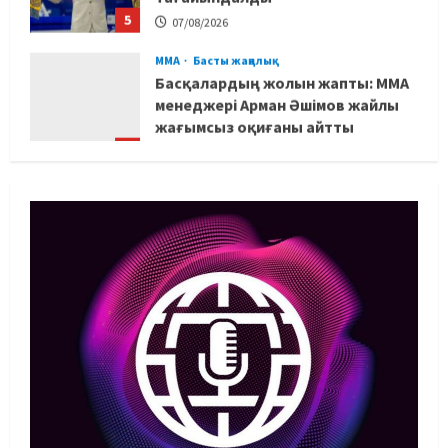
07/08/2026
MMA
Басты жаңалық
Басқалардың жолын жапты: ММА
менеджері Арман Әшімов жайлы
жағымсыз оқиғаны айтты
1
07/08/2026
Басты жаңалық
Бокс
Махмұд пен Сәкен: Азия
ойындарына кім барады?
07/08/2026
2
Басты жаңалық
Күрес
“Оңай болған жоқ”: Өзбек
файтері өзінен үш есе ауыр
балуанды таза жеңді
3
07/08/2026
Басты жаңалық
Күрес