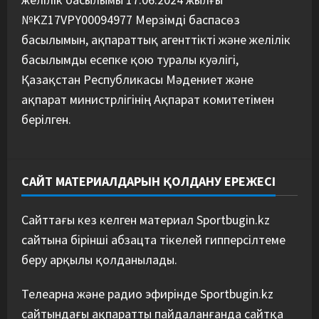
№KZ17VPY00094977 Мерзімді баспасөз
басылымын, ақпараттық агенттікті және желілік
басылымды есепке қою туралы куәлігі,
Қазақстан Республикасы Мәдениет және
ақпарат министрлігінің Ақпарат комитетімен
берілген.
САЙТ МАТЕРИАЛДАРЫН ҚОЛДАНУ ЕРЕЖЕСІ
Сайттағы кез келген материал Sportbugin.kz
сайтына бірінші абзацта тікелей гипперсілтеме
беру арқылы қолданылады.
Телеарна және радио эфирінде Sportbugin.kz
сайтындағы ақпаратты пайдаланғанда сайтқа