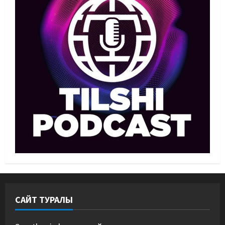
Басты жаңалық
Күрес
Әйгілі Снайдер мен Тажудинов
тағы бір жекпе-жек өткізеді
07/08/2026
4
Басты жаңалық
Футбол
Футболдан Қазақстан
құрамасының бас бапкері
тағайындалды
5
07/08/2026
САЙТ ТУРАЛЫ