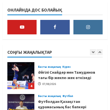
Басты жаңалық
Бокс
Махмұд пен Сәкен: Азия
ОНЛАЙНДА ДОС БОЛАЙЫҚ
ойындарына кім барады?
07/08/2026
2
Басты жаңалық
Күрес
“Оңай болған жоқ”: Өзбек
файтері өзінен үш есе ауыр
балуанды таза жеңді
СОҢҒЫ ЖАҢАЛЫҚТАР
3
07/08/2026
Басты жаңалық
Күрес
Әйгілі Снайдер мен Тажудинов
тағы бір жекпе-жек өткізеді
07/08/2026
4
Басты жаңалық
Футбол
Футболдан Қазақстан
құрамасының бас бапкері