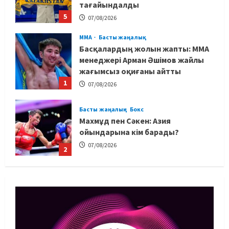
тағайындалды
5
07/08/2026
MMA
Басты жаңалық
Басқалардың жолын жапты: ММА
менеджері Арман Әшімов жайлы
жағымсыз оқиғаны айтты
1
07/08/2026
Басты жаңалық
Бокс
Махмұд пен Сәкен: Азия
ойындарына кім барады?
07/08/2026
2
Басты жаңалық
Күрес
“Оңай болған жоқ”: Өзбек
файтері өзінен үш есе ауыр
балуанды таза жеңді
3
07/08/2026