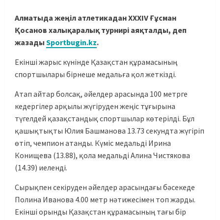
Алматыда жеңіл атлетикадан XXXIV Ғұсман
Қосанов халықаралық турнирі аяқталды, деп
жазады
Sportbugin.kz
.
Екінші жарыс күнінде Қазақстан құрамасының
спортшылары бірнеше медальға қол жеткізді.
Атап айтар болсақ, әйелдер арасында 100 метрге
кедергілер арқылы жүгіруден жеңіс тұғырына
түгелдей қазақстандық спортшылар көтерілді. Бұл
қашықтықты Юлия Башманова 13.73 секундта жүгіріп
өтіп, чемпион атанды. Күміс медальді Ирина
Конищева (13.88), қола медальді Алина Чистякова
(14.39) иеленді.
Сырықпен секіруден әйелдер арасындағы бәсекеде
Полина Иванова 4.00 метр нәтижесімен топ жарды.
Екінші орынды Қазақстан құрамасының тағы бір