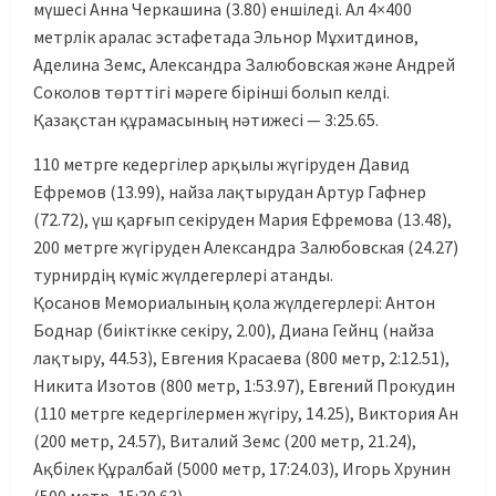
мүшесі Анна Черкашина (3.80) еншіледі. Ал 4×400
метрлік аралас эстафетада Эльнор Мұхитдинов,
Аделина Земс, Александра Залюбовская және Андрей
Соколов төрттігі мәреге бірінші болып келді.
Қазақстан құрамасының нәтижесі — 3:25.65.
110 метрге кедергілер арқылы жүгіруден Давид
Ефремов (13.99), найза лақтырудан Артур Гафнер
(72.72), үш қарғып секіруден Мария Ефремова (13.48),
200 метрге жүгіруден Александра Залюбовская (24.27)
турнирдің күміс жүлдегерлері атанды.
Қосанов Мемориалының қола жүлдегерлері: Антон
Боднар (биіктікке секіру, 2.00), Диана Гейнц (найза
лақтыру, 44.53), Евгения Красаева (800 метр, 2:12.51),
Никита Изотов (800 метр, 1:53.97), Евгений Прокудин
(110 метрге кедергілермен жүгіру, 14.25), Виктория Ан
(200 метр, 24.57), Виталий Земс (200 метр, 21.24),
Ақбілек Құралбай (5000 метр, 17:24.03), Игорь Хрунин