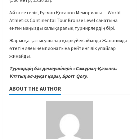
(500 метр, 15:30.63).
Айта кетелік, Ғұсман Қосанов Мемориалы — World
Athletics Continental Tour Bronze Level санатына
енген маңызды халықаралық турнирлердің бірі.
Жарысқа қатысушылар қыркүйек айында Жапонияда
өтетін әлем чемпионатына рейтингілік ұпайлар
жинайды.
Турнирдің бас демеушілері: «Самұрық-Қазына»
Ұлттық әл-ауқат қоры, Sport Qory.
ABOUT THE AUTHOR