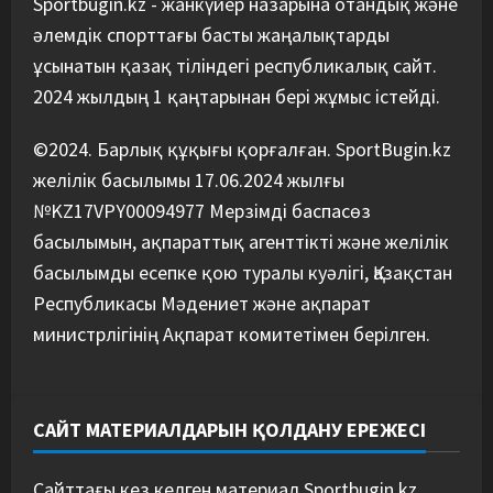
Sportbugin.kz - жанкүйер назарына отандық және
әлемдік спорттағы басты жаңалықтарды
ұсынатын қазақ тіліндегі республикалық сайт.
2024 жылдың 1 қаңтарынан бері жұмыс істейді.
©2024. Барлық құқығы қорғалған. SportBugin.kz
желілік басылымы 17.06.2024 жылғы
№KZ17VPY00094977 Мерзімді баспасөз
басылымын, ақпараттық агенттікті және желілік
басылымды есепке қою туралы куәлігі, Қазақстан
Республикасы Мәдениет және ақпарат
министрлігінің Ақпарат комитетімен берілген.
САЙТ МАТЕРИАЛДАРЫН ҚОЛДАНУ ЕРЕЖЕСІ
Сайттағы кез келген материал Sportbugin.kz