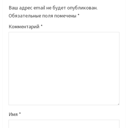
Ваш адрес email не будет опубликован.
Обязательные поля помечены
*
Комментарий
*
Басты жаңалық
Бокс
Махмұд пен Сәкен: Азия
ойындарына кім барады?
07/08/2026
2
Басты жаңалық
Күрес
Имя
*
“Оңай болған жоқ”: Өзбек
файтері өзінен үш есе ауыр
балуанды таза жеңді