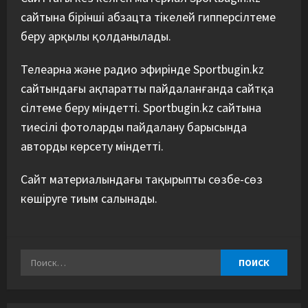
сайтына бірінші абзацта тікелей гипперсілтеме
беру арқылы қолданылады.
Телеарна және радио эфирінде Sportbugin.kz
сайтындағы ақпаратты пайдаланғанда сайтқа
сілтеме беру міндетті. Sportbugin.kz сайтына
тиесілі фотоларды пайдалану барысында
авторды көрсету міндетті.
Сайт материалындағы тақырыпты сөзбе-сөз
көшіруге тиым салынады.