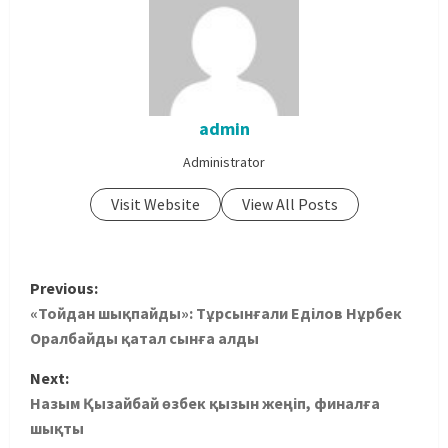
admin
Administrator
Visit Website
View All Posts
Previous:
«Тойдан шықпайды»: Тұрсынғали Еділов Нұрбек
Оралбайды қатал сынға алды
Next:
Назым Қызайбай өзбек қызын жеңіп, финалға
шықты