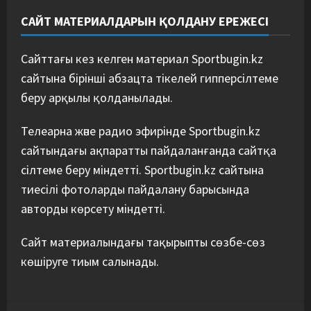
САЙТ МАТЕРИАЛДАРЫН ҚОЛДАНУ ЕРЕЖЕСІ
Сайттағы кез келген материал Sportbugin.kz
сайтына бірінші абзацта тікелей гипперсілтеме
беру арқылы қолданылады.
Телеарна және радио эфирінде Sportbugin.kz
сайтындағы ақпаратты пайдаланғанда сайтқа
сілтеме беру міндетті. Sportbugin.kz сайтына
тиесілі фотоларды пайдалану барысында
авторды көрсету міндетті.
Сайт материалындағы тақырыпты сөзбе-сөз
көшіруге тиым салынады.