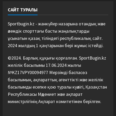
4
САЙТ ТУРАЛЫ
Басты жаңалық
Дзюдо
“Абені ұтуға болады, аңдысып
отырмыз”: Қырғызбаев
Sportbugin.kz - жанкүйер назарына отандық және
мәлімдеме жасады
әлемдік спорттағы басты жаңалықтарды
5
08/08/2026
ұсынатын қазақ тіліндегі республикалық сайт.
2024 жылдың 1 қаңтарынан бері жұмыс істейді.
©2024. Барлық құқығы қорғалған. SportBugin.kz
желілік басылымы 17.06.2024 жылғы
№KZ17VPY00094977 Мерзімді баспасөз
басылымын, ақпараттық агенттікті және желілік
басылымды есепке қою туралы куәлігі, Қазақстан
Республикасы Мәдениет және ақпарат
министрлігінің Ақпарат комитетімен берілген.