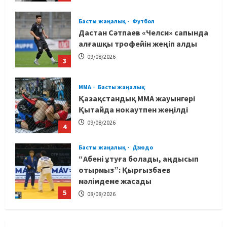
Басты жаңалық
Футбол
Дастан Сәтпаев «Челси» сапында
алғашқы трофейін жеңіп алды
09/08/2026
3
MMA
Басты жаңалық
Қазақстандық MMA жауынгері
Қытайда нокаутпен жеңілді
09/08/2026
4
Басты жаңалық
Дзюдо
“Абені ұтуға болады, аңдысып
отырмыз”: Қырғызбаев
мәлімдеме жасады
5
08/08/2026
Басты жаңалық
Дзюдо