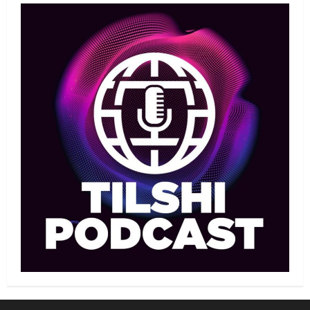
Елдос пен Такеока: Алматы
татамиінде әлем чемпиондары
09/08/2026
1
Басты жаңалық
Футбол
Лионель Мессидің әкесі қайтыс
болды
09/08/2026
2
Басты жаңалық
Футбол
Дастан Сәтпаев «Челси» сапында
алғашқы трофейін жеңіп алды
09/08/2026
3
MMA
Басты жаңалық
Қазақстандық MMA жауынгері
Қытайда нокаутпен жеңілді
09/08/2026