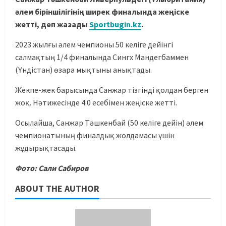
әлем біріншілігінің ширек финалында жеңіске
жетті, деп жазады
Sportbugin.kz
.
2023 жылғы әлем чемпионы 50 келіге дейінгі
салмақтың 1/4 финалында Сингх Мандегбаммен
(Үндістан) өзара мықтыны анықтады.
Жекпе-жек барысында Санжар тізгінді қолдан берген
жоқ. Нәтижесінде 4:0 есебімен жеңіске жетті.
Осылайша, Санжар Тәшкенбай (50 келіге дейін) әлем
чемпионатының финалдық жолдамасы үшін
жұдырықтасады.
Фото: Сали Сабиров
ABOUT THE AUTHOR