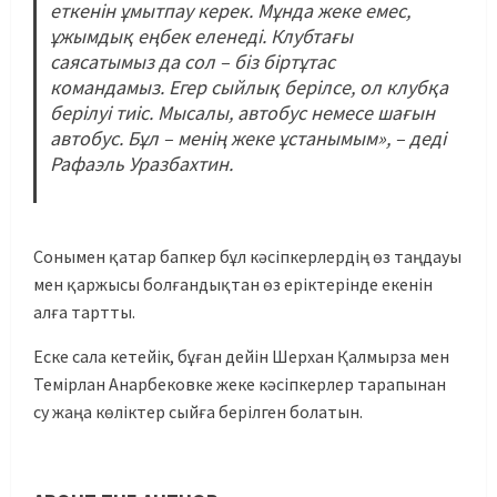
еткенін ұмытпау керек. Мұнда жеке емес,
ұжымдық еңбек еленеді. Клубтағы
саясатымыз да сол – біз біртұтас
командамыз. Егер сыйлық берілсе, ол клубқа
берілуі тиіс. Мысалы, автобус немесе шағын
автобус. Бұл – менің жеке ұстанымым», – деді
Рафаэль Уразбахтин.
Сонымен қатар бапкер бұл кәсіпкерлердің өз таңдауы
мен қаржысы болғандықтан өз еріктерінде екенін
алға тартты.
Еске сала кетейік, бұған дейін Шерхан Қалмырза мен
Темірлан Анарбековке жеке кәсіпкерлер тарапынан
су жаңа көліктер сыйға берілген болатын.