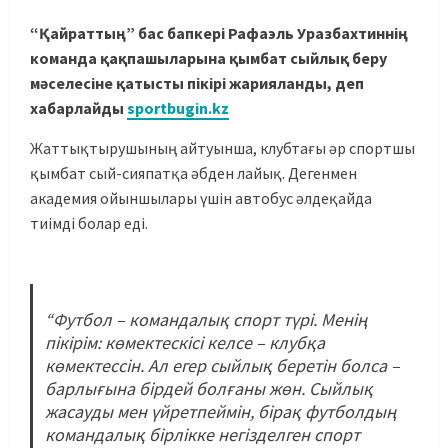
“Қайраттың” бас бапкері Рафаэль Уразбахтиннің
команда қақпашыларына қымбат сыйлық беру
мәселесіне қатысты пікірі жарияланды, деп
хабарлайды
sportbugin.kz
Жаттықтырушының айтуынша, клубтағы әр спортшы
қымбат сый-сияпатқа әбден лайық. Дегенмен
академия ойыншылары үшін автобус әлдеқайда
тиімді болар еді.
“Футбол – командалық спорт түрі. Менің
пікірім: көмектескісі келсе – клубқа
көмектессін. Ал егер сыйлық беретін болса –
барлығына бірдей болғаны жөн. Сыйлық
жасауды мен үйретпеймін, бірақ футболдың
командалық бірлікке негізделген спорт