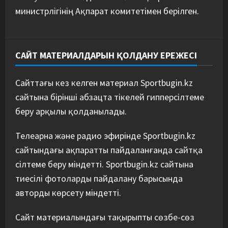
министрлігінің Ақпарат комитетімен берілген.
САЙТ МАТЕРИАЛДАРЫН ҚОЛДАНУ ЕРЕЖЕСІ
Сайттағы кез келген материал Sportbugin.kz
сайтына бірінші абзацта тікелей гипперсілтеме
беру арқылы қолданылады.
Телеарна және радио эфирінде Sportbugin.kz
сайтындағы ақпаратты пайдаланғанда сайтқа
сілтеме беру міндетті. Sportbugin.kz сайтына
тиесілі фотоларды пайдалану барысында
авторды көрсету міндетті.
Сайт материалындағы тақырыпты сөзбе-сөз