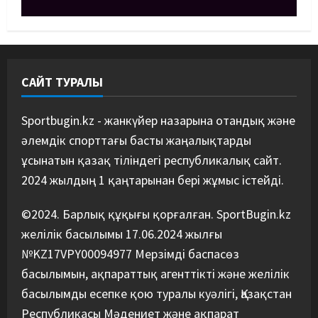
MMA
Басты жаңалық
Қазақстандық MMA жауынгері
Қытайда нокаутпен жеңілді
09/08/2026
4
САЙТ ТУРАЛЫ
Басты жаңалық
Дзюдо
“Абені ұтуға болады, аңдысып
отырмыз”: Қырғызбаев
Sportbugin.kz - жанкүйер назарына отандық және
мәлімдеме жасады
әлемдік спорттағы басты жаңалықтарды
5
08/08/2026
ұсынатын қазақ тіліндегі республикалық сайт.
2024 жылдың 1 қаңтарынан бері жұмыс істейді.
©2024. Барлық құқығы қорғалған. SportBugin.kz
желілік басылымы 17.06.2024 жылғы
№KZ17VPY00094977 Мерзімді баспасөз
басылымын, ақпараттық агенттікті және желілік
басылымды есепке қою туралы куәлігі, Қазақстан
Республикасы Мәдениет және ақпарат