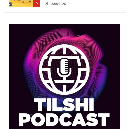
5
08/08/2026
Басты жаңалық
Дзюдо
Елдос пен Такеока: Алматы
татамиінде әлем чемпиондары
09/08/2026
1
Басты жаңалық
Футбол
Лионель Мессидің әкесі қайтыс
болды
09/08/2026
2
Басты жаңалық
Футбол
Дастан Сәтпаев «Челси» сапында
алғашқы трофейін жеңіп алды
09/08/2026
3