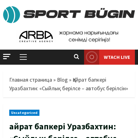
WTACH LIVE
Главная страница
»
Blog
»
Қайрат бапкері
Уразбахтин: «Сыйлық берілсе – автобус берілсін»
Uncategorized
Қайрат бапкері Уразбахтин: