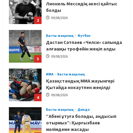
Лионель Мессидің әкесі қайтыс
болды
09/08/2026
2
Басты жаңалық
Футбол
Дастан Сәтпаев «Челси» сапында
алғашқы трофейін жеңіп алды
09/08/2026
3
MMA
Басты жаңалық
Қазақстандық MMA жауынгері
Қытайда нокаутпен жеңілді
09/08/2026
4
Басты жаңалық
Дзюдо
“Абені ұтуға болады, аңдысып
отырмыз”: Қырғызбаев
мәлімдеме жасады