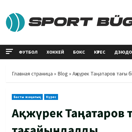
ФУТБОЛ
ХОККЕЙ
БОКС
КҮРЕС
ДЗЮДО
Главная страница
»
Blog
»
Ақжүрек Таңатаров тағы 
Басты жаңалық
Күрес
Ақжүрек Таңатаров 
тағайындалды