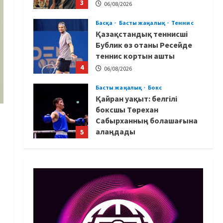
3
06/08/2026
Басқа
Басты жаңалық
Теннис
Қазақстандық теннисші
Бублик өз отаны Ресейде
теннис кортын ашты
4
06/08/2026
Басты жаңалық
Бокс
Қайран уақыт: белгілі
боксшы Төрехан
Сабырханның болашағына
алаңдады
5
06/08/2026
Басты жаңалық
Бокс
Көркем гимнастикадан әлем
чемпионаты: Ел намысын
кімдер қорғайды?
1
06/08/2026
Басты жаңалық
Таеквондо