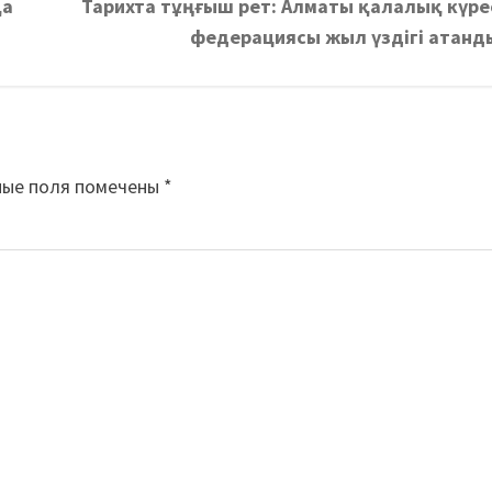
қа
Тарихта тұңғыш рет: Алматы қалалық күре
федерациясы жыл үздігі атанд
ные поля помечены
*