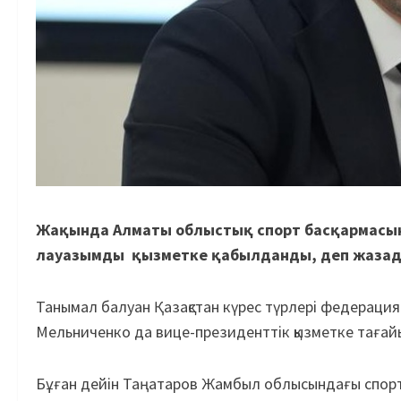
Жақында Алматы облыстық спорт басқармасын
лауазымды қызметке қабылданды, деп жаза
Танымал балуан Қазақстан күрес түрлері федераци
Мельниченко да вице-президенттік қызметке тағай
Бұған дейін Таңатаров Жамбыл облысындағы спортты