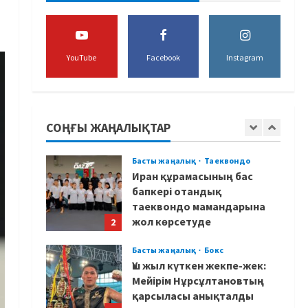
боксшы Төрехан
Сабырханның болашағына
алаңдады
5
YouTube
Facebook
Instagram
06/08/2026
Басты жаңалық
Бокс
Көркем гимнастикадан әлем
чемпионаты: Ел намысын
кімдер қорғайды?
СОҢҒЫ ЖАҢАЛЫҚТАР
1
06/08/2026
Басты жаңалық
Таеквондо
Иран құрамасының бас
бапкері отандық
таеквондо мамандарына
жол көрсетуде
2
06/08/2026
Басты жаңалық
Бокс
Үш жыл күткен жекпе-жек:
Мейірім Нұрсұлтановтың
қарсыласы анықталды