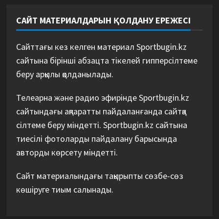
САЙТ МАТЕРИАЛДАРЫН ҚОЛДАНУ ЕРЕЖЕСІ
Сайттағы кез келген материал Sportbugin.kz
сайтына бірінші абзацта тікелей гипперсілтеме
беру арқылы қолданылады.
Телеарна және радио эфирінде Sportbugin.kz
сайтындағы ақпаратты пайдаланғанда сайтқа
сілтеме беру міндетті. Sportbugin.kz сайтына
тиесілі фотоларды пайдалану барысында
авторды көрсету міндетті.
Сайт материалындағы тақырыпты сөзбе-сөз
көшіруге тиым салынады.