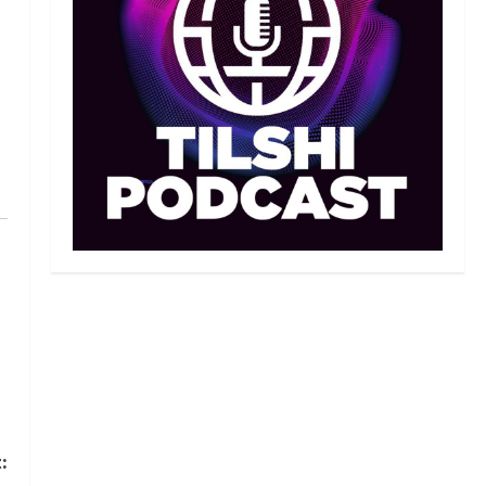
Иран құрамасының бас
бапкері отандық
таеквондо мамандарына
жол көрсетуде
2
06/08/2026
Басты жаңалық
Бокс
Үш жыл күткен жекпе-жек:
Мейірім Нұрсұлтановтың
қарсыласы анықталды
3
06/08/2026
Басқа
Басты жаңалық
Теннис
Қазақстандық теннисші
Бублик өз отаны Ресейде
теннис кортын ашты
4
06/08/2026
Басты жаңалық
Бокс
Қайран уақыт: белгілі
боксшы Төрехан
:
Сабырханның болашағына