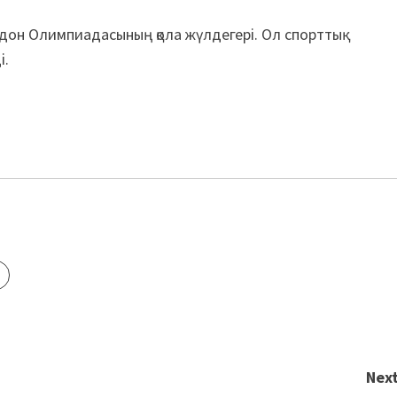
ндон Олимпиадасының қола жүлдегері. Ол спорттық
і.
Next