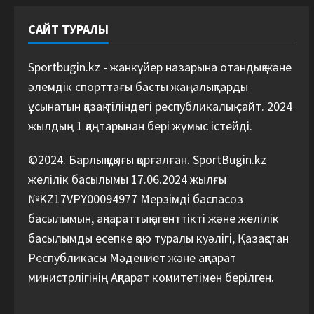
САЙТ ТУРАЛЫ
Sportbugin.kz - жанкүйер назарына отандық және
әлемдік спорттағы басты жаңалықтарды
ұсынатын қазақ тіліндегі республикалық сайт. 2024
жылдың 1 қаңтарынан бері жұмыс істейді.
©2024. Барлық құқығы қорғалған. SportBugin.kz
желілік басылымы 17.06.2024 жылғы
№KZ17VPY00094977 Мерзімді баспасөз
басылымын, ақпараттық агенттікті және желілік
басылымды есепке қою туралы куәлігі, Қазақстан
Республикасы Мәдениет және ақпарат
министрлігінің Ақпарат комитетімен берілген.