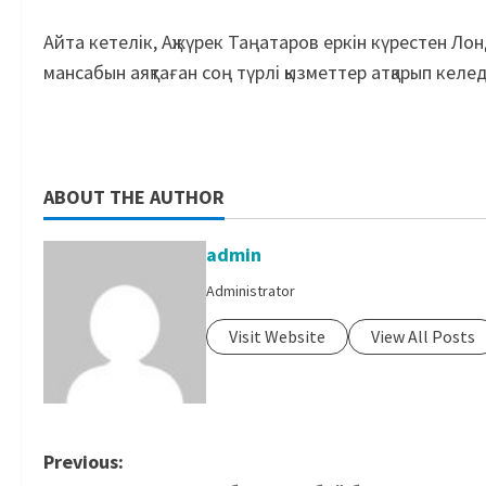
Айта кетелік, Ақжүрек Таңатаров еркін күрестен Ло
мансабын аяқтаған соң түрлі қызметтер атқарып келед
ABOUT THE AUTHOR
admin
Administrator
Visit Website
View All Posts
Previous: