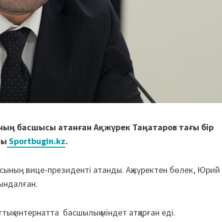
ың басшысы атанған Ақжүрек Таңатаров тағы бір
ды
Sportbugin.kz
.
ясының вице-президенті атанды. Ақжүректен бөлек, Юрий
ындалған.
қ интернатта басшылық міндет атқарған еді.