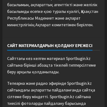
басылымын, ақпараттық агенттікті және желілік
басылымды есепке қою туралы куәлігі, Қазақстан
Республикасы Мәдениет және ақпарат
министрлігінің Ақпарат комитетімен берілген.
САЙТ МАТЕРИАЛДАРЫН ҚОЛДАНУ ЕРЕЖЕСІ
Сайттағы кез келген материал Sportbugin.kz
сайтына бірінші абзацта тікелей гипперсілтеме
беру арқылы қолданылады.
Телеарна және радио эфирінде Sportbugin.kz
сайтындағы ақпаратты пайдаланғанда сайтқа
сілтеме беру міндетті. Sportbugin.kz сайтына
тиесілі фотоларды пайдалану барысында