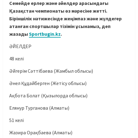
Семейде ерлер және әйелдер арасындағы
Қазақстан чемпионаты өз мәресіне жетті.
Біріншілік нәтижесінде жеңімпаз және жүлдегер
атанған спортшылар тізімін ұсынамыз, деп
жазады
Sportbugin.kz
.
ӘЙЕЛДЕР
48 келі
Әйгерім Сәттібаева (Жамбыл облысы)
Әнел Құдайберген (Жетісу облысы)
Ақбота Болат (Қызылорда облысы)
Елянур Турганова (Алматы)
51 келі
Жазира Орақбаева (Алматы)