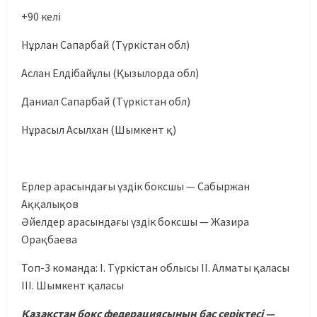
+90 келі
Нұрлан Сапарбай (Түркістан обл)
Аслан Елдібайұлы (Қызылорда обл)
Даниал Сапарбай (Түркістан обл)
Нұрасыл Асылхан (Шымкент қ)
Ерлер арасындағы үздік боксшы — Сабыржан
Аққалықов
Әйелдер арасындағы үздік боксшы — Жазира
Орақбаева
Топ-3 команда: І. Түркістан облысы ІІ. Алматы қаласы
ІІІ. Шымкент қаласы
Қазақстан бокс федерациясының бас серіктесі —