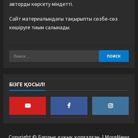
авторды көрсету міндетті.
Сайт материалындағы тақырыпты сөзбе-сөз
көшіруге тиым салынады.
БІЗГЕ ҚОСЫЛ!
Copyright © Барлық құқық қорғалған.
|
MoreNews