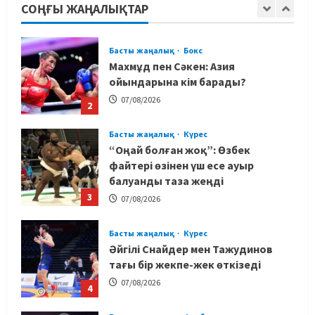
СОҢҒЫ ЖАҢАЛЫҚТАР
Махмұд пен Сәкен: Азия
ойындарына кім барады?
07/08/2026
2
Басты жаңалық
Күрес
“Оңай болған жоқ”: Өзбек
файтері өзінен үш есе ауыр
балуанды таза жеңді
3
07/08/2026
Басты жаңалық
Күрес
Әйгілі Снайдер мен Тажудинов
тағы бір жекпе-жек өткізеді
07/08/2026
4
Басты жаңалық
Футбол
Футболдан Қазақстан
құрамасының бас бапкері
тағайындалды