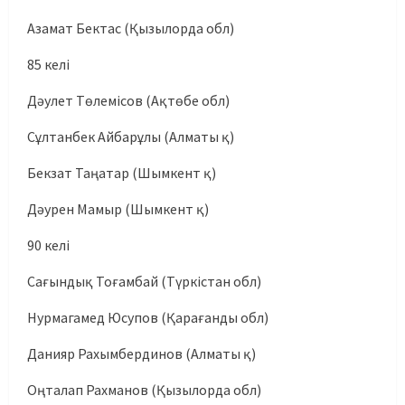
Азамат Бектас (Қызылорда обл)
85 келі
Дәулет Төлемісов (Ақтөбе обл)
Сұлтанбек Айбарұлы (Алматы қ)
Бекзат Таңатар (Шымкент қ)
Дәурен Мамыр (Шымкент қ)
90 келі
Сағындық Тоғамбай (Түркістан обл)
Нурмагамед Юсупов (Қарағанды обл)
Данияр Рахымбердинов (Алматы қ)
Оңталап Рахманов (Қызылорда обл)