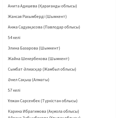
Анита Адишева (Қарағанды облысы)
Жансая Рахымберді (Шымкент)
Анжа Садуақасова (Павлодар облысы)
54 келі
Элина Базарова (Шымкент)
Жайна Шекербекова (Шымкент)
Сымбат Әлиасқар (Жамбыл облысы)
Әнел Сақыш (Алматы)
57 келі
Ұлжан Сәрсенбек (Түркістан облысы)
Карина Ибрагимова (Ақмола облысы)
Айдана Забынбекова (Ұлытау облысы)