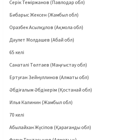
Серік Теміржанов (Павлодар обл)
Бибарыс Жексен (Жамбыл обл)
Оразбек Асылқұлов (Ақмола обл)
Дәулет Молдашев (Абай обл)
65 келі
Санатәлі Төлтаев (Маңғыстау обл)
Ертуған Зейнуллинов (Алматы обл)
Әбдіғалым Әбдікерім (Қостанай обл)
Илья Калинин (Жамбыл обл)
70 келі
Абылайхан Жүсіпов (Қарағанды обл)
Фарух Тоқтасынов (Алматы қ)