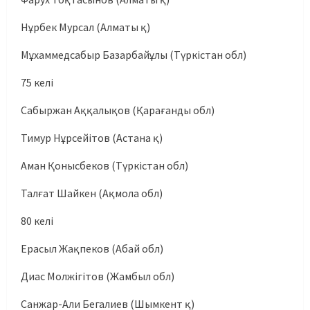
Нұрбек Мурсал (Алматы қ)
Мұхаммедсабыр Базарбайұлы (Түркістан обл)
75 келi
Сабыржан Аққалықов (Қарағанды обл)
Тимур Нұрсейітов (Астана қ)
Аман Қонысбеков (Түркістан обл)
Талғат Шайкен (Ақмола обл)
80 келі
Ерасыл Жақпеков (Абай обл)
Диас Молжігітов (Жамбыл обл)
Санжар-Али Бегалиев (Шымкент қ)