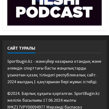
Басты жаңалық
Күрес
Әйгілі Снайдер мен Тажудинов
тағы бір жекпе-жек өткізеді
07/08/2026
4
Басты жаңалық
Футбол
Футболдан Қазақстан
құрамасының бас бапкері
тағайындалды
САЙТ ТУРАЛЫ
5
07/08/2026
Sportbugin.kz - жанкүйер назарына отандық және
әлемдік спорттағы басты жаңалықтарды
ұсынатын қазақ тіліндегі республикалық сайт.
2024 жылдың 1 қаңтарынан бері жұмыс істейді.
©2024. Барлық құқығы қорғалған. SportBugin.kz
желілік басылымы 17.06.2024 жылғы
№KZ17VPY00094977 Мерзімді баспасөз