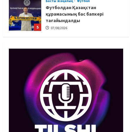
5
07/08/2026
MMA
Басты жаңалық
Басқалардың жолын жапты: ММА
менеджері Арман Әшімов жайлы
жағымсыз оқиғаны айтты
1
07/08/2026
Басты жаңалық
Бокс
Махмұд пен Сәкен: Азия
ойындарына кім барады?
07/08/2026
2
Басты жаңалық
Күрес
“Оңай болған жоқ”: Өзбек
файтері өзінен үш есе ауыр
балуанды таза жеңді
3
07/08/2026