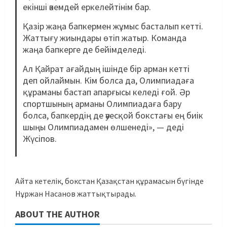
екінші әкемдей еркелейтінім бар.
Қазір жаңа бапкермен жұмыс басталып кетті.
Жаттығу жиындары өтіп жатыр. Команда
жаңа бапкерге де бейімделеді.
Ал Қайрат ағайдың ішінде бір арман кетті
деп ойлаймын. Кім болса да, Олимпиадаға
құраманы бастап апарғысы келеді ғой. Әр
спортшының арманы Олимпиадаға бару
болса, бапкердің де әуесқой бокстағы ең биік
шыңы Олимпиадамен өлшенеді», — деді
Жүсіпов.
Айта кетелік, бокстан Қазақстан құрамасын бүгінде
Нұржан Насанов жаттықтырады.
ABOUT THE AUTHOR