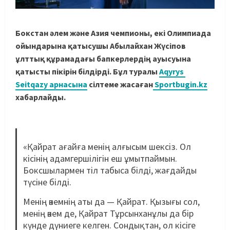
Бокстан әлем және Азия чемпионы, екі Олимпиада
ойындарына қатысушы Абылайхан Жүсіпов
ұлттық құрамадағы бапкерлердің ауысуына
қатысты пікірін білдірді. Бұл туралы
Aqyrys
Seitqazy арнасына
сілтеме жасаған
Sportbugin.kz
хабарлайды.
«Қайрат ағайға менің алғысым шексіз. Ол
кісінің адамгершілігін еш ұмытпаймын.
Боксшылармен тіл табыса білді, жағдайды
түсіне білді.
Менің әкемнің аты да — Қайрат. Қызығы сол,
менің әкем де, Қайрат Тұрсынханұлы да бір
күнде дүниеге келген. Сондықтан, ол кісіге