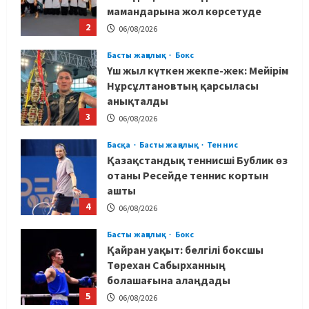
мамандарына жол көрсетуде
2
06/08/2026
Басты жаңалық
Бокс
Үш жыл күткен жекпе-жек: Мейірім
Нұрсұлтановтың қарсыласы
анықталды
3
06/08/2026
Басқа
Басты жаңалық
Теннис
Қазақстандық теннисші Бублик өз
отаны Ресейде теннис кортын
ашты
4
06/08/2026
Басты жаңалық
Бокс
Қайран уақыт: белгілі боксшы
Төрехан Сабырханның
болашағына алаңдады
5
06/08/2026