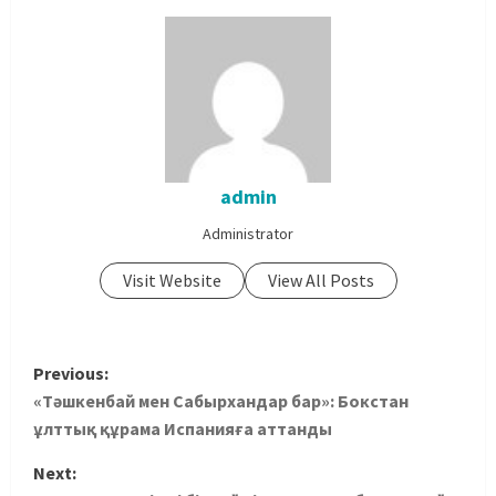
admin
Administrator
Visit Website
View All Posts
Previous:
«Тәшкенбай мен Сабырхандар бар»: Бокстан
ұлттық құрама Испанияға аттанды
Next: