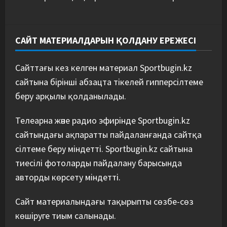
САЙТ МАТЕРИАЛДАРЫН ҚОЛДАНУ ЕРЕЖЕСІ
Сайттағы кез келген материал Sportbugin.kz
сайтына бірінші абзацта тікелей гипперсілтеме
беру арқылы қолданылады.
Телеарна және радио эфирінде Sportbugin.kz
сайтындағы ақпаратты пайдаланғанда сайтқа
сілтеме беру міндетті. Sportbugin.kz сайтына
тиесілі фотоларды пайдалану барысында
авторды көрсету міндетті.
Сайт материалындағы тақырыпты сөзбе-сөз
көшіруге тиым салынады.