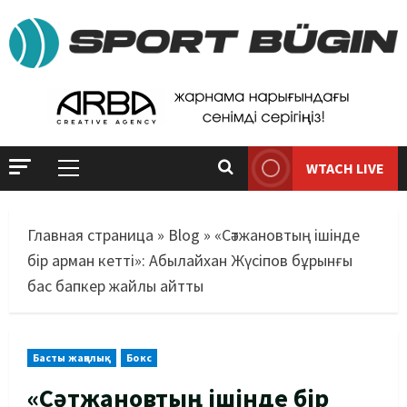
WTACH LIVE
Главная страница
»
Blog
»
«Сәтжановтың ішінде
бір арман кетті»: Абылайхан Жүсіпов бұрынғы
бас бапкер жайлы айтты
Басты жаңалық
Бокс
«Сәтжановтың ішінде бір