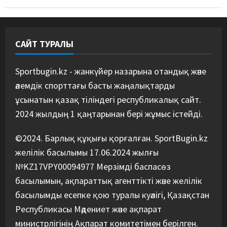
отаны Ресейде теннис кортын
ашты
4
06/08/2026
САЙТ ТУРАЛЫ
Басты жаңалық
Бокс
Қайран уақыт: белгілі боксшы
Төрехан Сабырханның
Sportbugin.kz - жанкүйер назарына отандық және
болашағына алаңдады
әлемдік спорттағы басты жаңалықтарды
5
06/08/2026
ұсынатын қазақ тіліндегі республикалық сайт.
2024 жылдың 1 қаңтарынан бері жұмыс істейді.
©2024. Барлық құқығы қорғалған. SportBugin.kz
желілік басылымы 17.06.2024 жылғы
№KZ17VPY00094977 Мерзімді баспасөз
басылымын, ақпараттық агенттікті және желілік
басылымды есепке қою туралы куәлігі, Қазақстан
Республикасы Мәдениет және ақпарат
министрлігінің Ақпарат комитетімен берілген.