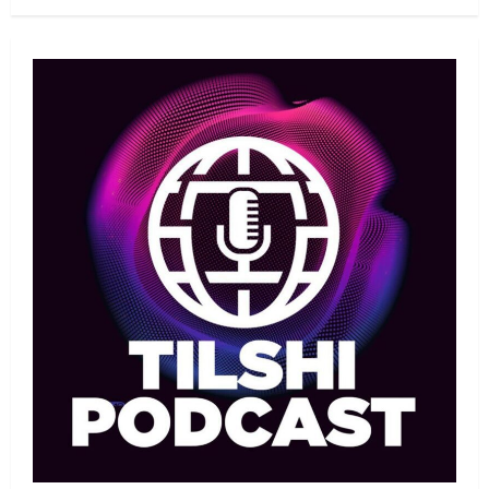
Басты жаңалық
Бокс
Көркем гимнастикадан әлем
чемпионаты: Ел намысын кімдер
қорғайды?
1
06/08/2026
Басты жаңалық
Таеквондо
Иран құрамасының бас бапкері
отандық таеквондо
мамандарына жол көрсетуде
2
06/08/2026
Басты жаңалық
Бокс
Үш жыл күткен жекпе-жек: Мейірім
Нұрсұлтановтың қарсыласы
анықталды
3
06/08/2026
Басқа
Басты жаңалық
Теннис
Қазақстандық теннисші Бублик өз