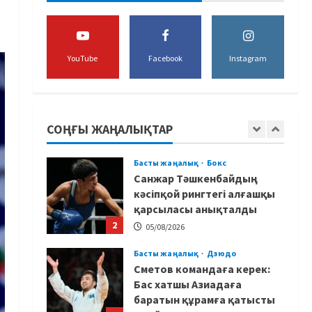
құрамасы алаяқтардың
кесірінен ұша алмай қалды
5
04/08/2026
YouTube
Facebook
Instagram
Басты жаңалық
Күрес
Юсуповтың оралуы: Күрес
федерациясы
дағыстандық маманды
СОҢҒЫ ЖАҢАЛЫҚТАР
тағы да шақыртты
1
05/08/2026
Басты жаңалық
Бокс
Санжар Тәшкенбайдың
кәсіпқой рингтегі алғашқы
қарсыласы анықталды
2
05/08/2026
Басты жаңалық
Дзюдо
Сметов командаға керек:
Бас хатшы Азиадаға
баратын құрамға қатысты