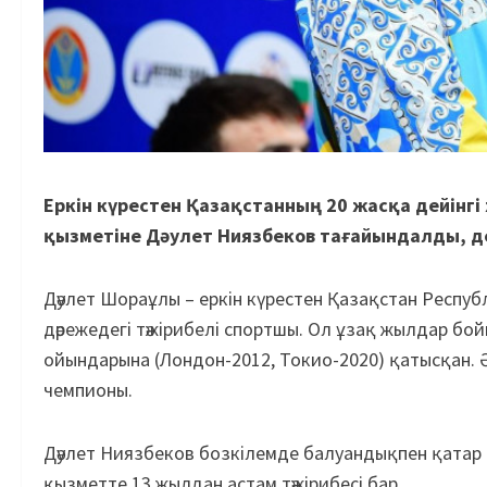
Еркін күрестен Қазақстанның 20 жасқа дейін
қызметіне Дәулет Ниязбеков тағайындалды, 
Дәулет Шораұлы – еркін күрестен Қазақстан Респуб
дәрежедегі тәжірибелі спортшы. Ол ұзақ жылдар б
ойындарына (Лондон-2012, Токио-2020) қатысқан. Ә
чемпионы.
Дәулет Ниязбеков бозкілемде балуандықпен қатар
қызметте 13 жылдан астам тәжірибесі бар.