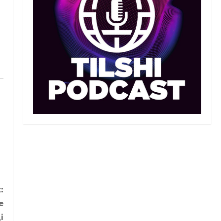
Санжар Тәшкенбайдың
кәсіпқой рингтегі алғашқы
қарсыласы анықталды
2
05/08/2026
Басты жаңалық
Дзюдо
Сметов командаға керек:
Бас хатшы Азиадаға
баратын құрамға қатысты
не айтты
3
05/08/2026
Басты жаңалық
Күрес
Күрес федерациясы медиа
құрамды жарты жылда үш
рет ауыстырды
4
05/08/2026
Басты жаңалық
Таеквондо
:
Таеквондодан Қырғызстан
е
құрамасы алаяқтардың
і
кесірінен ұша алмай қалды