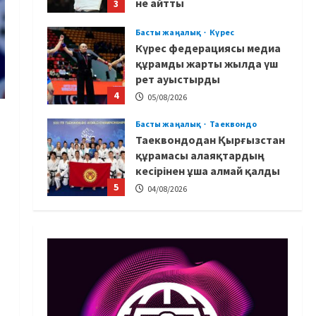
не айтты
3
05/08/2026
Басты жаңалық
Күрес
Күрес федерациясы медиа
құрамды жарты жылда үш
рет ауыстырды
4
05/08/2026
Басты жаңалық
Таеквондо
Таеквондодан Қырғызстан
құрамасы алаяқтардың
кесірінен ұша алмай қалды
5
04/08/2026
Басты жаңалық
Күрес
Юсуповтың оралуы: Күрес
федерациясы
дағыстандық маманды
тағы да шақыртты
1
05/08/2026
Басты жаңалық
Бокс