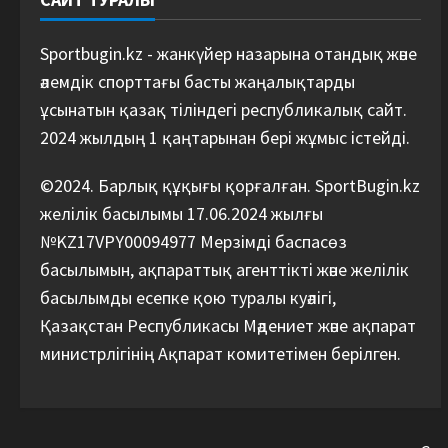
Sportbugin.kz - жанкүйер назарына отандық және
әлемдік спорттағы басты жаңалықтарды
ұсынатын қазақ тіліндегі республикалық сайт.
2024 жылдың 1 қаңтарынан бері жұмыс істейді.
©2024. Барлық құқығы қорғалған. SportBugin.kz
желілік басылымы 17.06.2024 жылғы
№KZ17VPY00094977 Мерзімді баспасөз
басылымын, ақпараттық агенттікті және желілік
басылымды есепке қою туралы куәлігі,
Қазақстан Республикасы Мәдениет және ақпарат
министрлігінің Ақпарат комитетімен берілген.