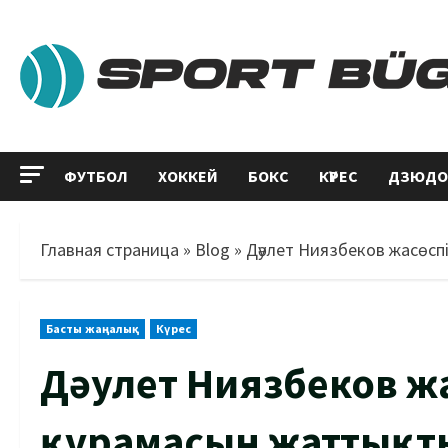
ФУТБОЛ
ХОККЕЙ
БОКС
КҮРЕС
ДЗЮДО
Главная страница
»
Blog
»
Дәулет Ниязбеков жасөс
Басты жаңалық
Күрес
Дәулет Ниязбеков ж
құрамасын жаттық