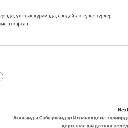
рінде, ұлттық құрамада, сондай-ақ күрес түрлері
ыс атқарған.
Next
Ағайынды Сабырхандар Испаниядағы турнирд
қарсылас шыдатпай келед