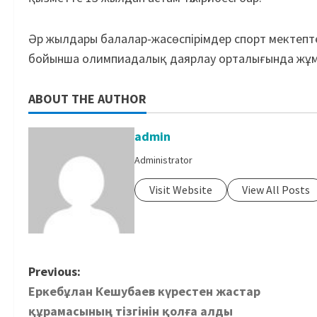
Әр жылдары балалар-жасөспірімдер спорт мектепте
бойынша олимпиадалық даярлау орталығында жұм
ABOUT THE AUTHOR
admin
Administrator
Visit Website
View All Posts
Previous:
Еркебұлан Кешубаев күрестен жастар
құрамасының тізгінін қолға алды