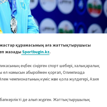
гі жастар құрамасының аға жаттықтырушысы
деп жазады
Sportbugin.kz
.
ликасының еңбек сіңірген спорт шебері, халықаралық
ойы ел намысын абыроймен қорғап, Олимпиада
лем чемпионатының күміс және қола жүлдегері, Азия
 бапкерлікті де алып жүрген. Жаттықтырушылық