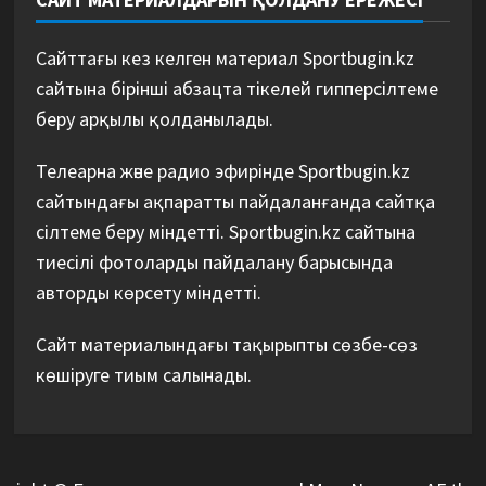
Сайттағы кез келген материал Sportbugin.kz
сайтына бірінші абзацта тікелей гипперсілтеме
беру арқылы қолданылады.
Телеарна және радио эфирінде Sportbugin.kz
сайтындағы ақпаратты пайдаланғанда сайтқа
сілтеме беру міндетті. Sportbugin.kz сайтына
тиесілі фотоларды пайдалану барысында
авторды көрсету міндетті.
Сайт материалындағы тақырыпты сөзбе-сөз
көшіруге тиым салынады.