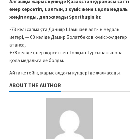
Алғашқы жарыс күнінде Қазақстан құрамасы сәтті
өнер көрсетіп, 1 алтын, 1 күміс және 1 қола медаль
жеңіп алды, деп жазады Sportbugin.kz
-73 келі салмақта Данияр Шамшаев алтын медаль
иегері, — 60 келіде Дамир Болатбеков күміс жүлдегер
атанса,
+78 келіде өнер көрсеткен Толқын Тұрсынақынова
қола медальға ие болды.
Айта кетейік, жарыс алдағы күндері де жалғасады.
ABOUT THE AUTHOR