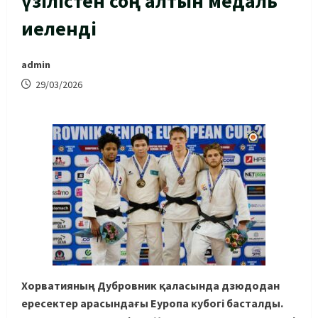
үзілістен соң алтын медаль
иеленді
admin
29/03/2026
Хорватияның Дубровник қаласында дзюдодан
ересектер арасындағы Еуропа кубогі басталды.