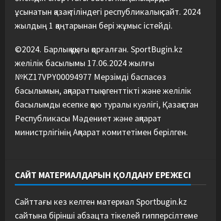
5
07/08/2026
ұсынатын қазақ тіліндегі республикалық сайт. 2024
жылдың 1 қаңтарынан бері жұмыс істейді.
©2024. Барлық құқығы қорғалған. SportBugin.kz
желілік басылымы 17.06.2024 жылғы
№KZ17VPY00094977 Мерзімді баспасөз
басылымын, ақпараттық агенттікті және желілік
басылымды есепке қою туралы куәлігі, Қазақстан
Республикасы Мәдениет және ақпарат
министрлігінің Ақпарат комитетімен берілген.
САЙТ МАТЕРИАЛДАРЫН ҚОЛДАНУ ЕРЕЖЕСІ
Сайттағы кез келген материал Sportbugin.kz
сайтына бірінші абзацта тікелей гипперсілтеме