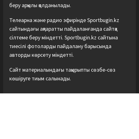
беру арқылы қолданылады.
Телеарна және радио эфирінде Sportbugin.kz
сайтындағы ақпаратты пайдаланғанда сайтқа
сілтеме беру міндетті. Sportbugin.kz сайтына
тиесілі фотоларды пайдалану барысында
авторды көрсету міндетті.
Сайт материалындағы тақырыпты сөзбе-сөз
көшіруге тиым салынады.
БІЗГЕ ҚОСЫЛ!