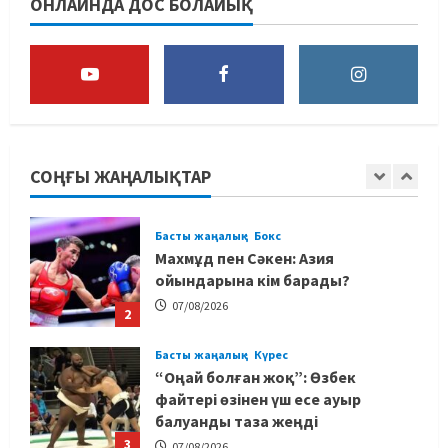
ОНЛАЙНДА ДОС БОЛАЙЫҚ
құрамасының бас бапкері
тағайындалды
5
07/08/2026
MMA
Басты жаңалық
Басқалардың жолын жапты: ММА
менеджері Арман Әшімов жайлы
жағымсыз оқиғаны айтты
СОҢҒЫ ЖАҢАЛЫҚТАР
1
07/08/2026
Басты жаңалық
Бокс
Махмұд пен Сәкен: Азия
ойындарына кім барады?
07/08/2026
2
Басты жаңалық
Күрес
“Оңай болған жоқ”: Өзбек
файтері өзінен үш есе ауыр
балуанды таза жеңді
3
07/08/2026