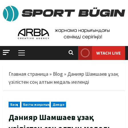
WTACH LIVE
Главная страница
»
Blog
»
Данияр Шамшаев ұзақ
үзілістен соң алтын медаль иеленді
Басқа
Басты жаңалық
Дзюдо
Данияр Шамшаев ұзақ