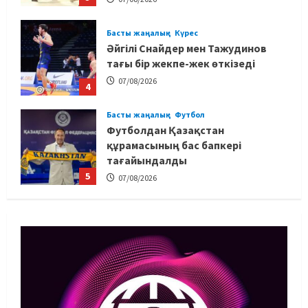
Басты жаңалық
Күрес
Әйгілі Снайдер мен Тажудинов
тағы бір жекпе-жек өткізеді
07/08/2026
4
Басты жаңалық
Футбол
Футболдан Қазақстан
құрамасының бас бапкері
тағайындалды
5
07/08/2026
MMA
Басты жаңалық
Басқалардың жолын жапты: ММА
менеджері Арман Әшімов жайлы
жағымсыз оқиғаны айтты
1
07/08/2026
Басты жаңалық
Бокс